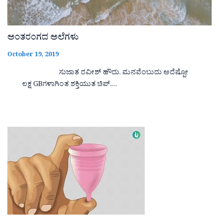
ಅಂತರಂಗದ ಅಲೆಗಳು
October 19, 2019
ಸುಜಾತ ರವೀಶ್ ಹೌದು. ಮನವೆಂಬುದು ಅದೆಷ್ಪೋ
ಲಕ್ಷ GBಗಳಾಗಿಂತ ಶಕ್ತಿಯುತ ಚಿಪ್.…