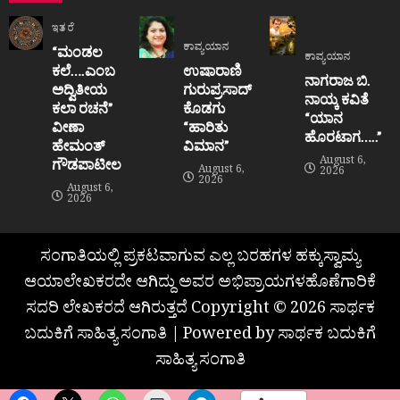
ಇತರೆ
ಕಾವ್ಯಯಾನ
“ಮಂಡಲ
ಕಾವ್ಯಯಾನ
ಕಲೆ….ಎಂಬ
ಉಷಾರಾಣಿ
ನಾಗರಾಜ ಬಿ.
ಅದ್ವಿತೀಯ
ಗುರುಪ್ರಸಾದ್
ನಾಯ್ಕ ಕವಿತೆ
ಕಲಾ ರಚನೆ”‌
ಕೊಡಗು
“ಯಾನ
ವೀಣಾ
“ಹಾರಿತು
ಹೊರಟಾಗ…..”
ಹೇಮಂತ್‌
ವಿಮಾನ”
August 6,
ಗೌಡಪಾಟೀಲ
August 6,
2026
2026
August 6,
2026
ಸಂಗಾತಿಯಲ್ಲಿ ಪ್ರಕಟವಾಗುವ ಎಲ್ಲ ಬರಹಗಳ ಹಕ್ಕುಸ್ವಾಮ್ಯ
ಆಯಾಲೇಖಕರದೇ ಆಗಿದ್ದು ಅವರ ಅಭಿಪ್ರಾಯಗಳಹೊಣೆಗಾರಿಕೆ
ಸದರಿ ಲೇಖಕರದೆ ಆಗಿರುತ್ತದೆ Copyright © 2026 ಸಾರ್ಥಕ
ಬದುಕಿಗೆ ಸಾಹಿತ್ಯ ಸಂಗಾತಿ | Powered by ಸಾರ್ಥಕ ಬದುಕಿಗೆ
ಸಾಹಿತ್ಯ ಸಂಗಾತಿ