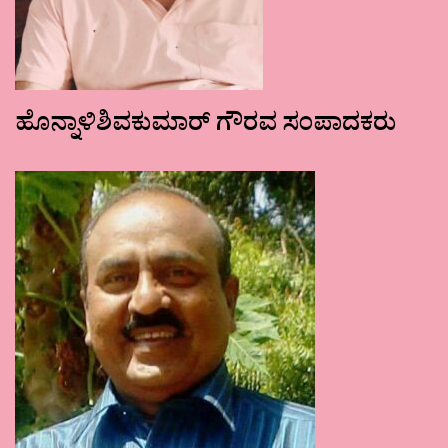
ಹೊನ್ನಾಳಿಶಿವಕುಮಾರ್ ಗೌರವ ಸಂಪಾದಕರು