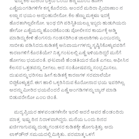
ಇನ್ನು ಕೆಲ ಮದಿರಾ ಭಕ್ತರು ಒಂದು ಹೆಜ್ಜೆ ಮುಂದೆ ಹೋಗಿ
ಎಣ್ಣೆಯಂಗಡಿಗಳಿಗೇ ಕನ್ನ ಕೊರೆದರು. ಅಂದರೆ ಮದಿರಾ ಪ್ರಿಯಾಣಾಂ ನ
ಲಜ್ಜಾ ನ ಭಯಂ ಅನ್ನಬಹುದೇನೋ. ಕೆಲ ಹೆಣ್ಣು ಮಕ್ಕಳೂ ಇದಕ್ಕೆ
ಹೊರತಾಗಿಲ್ಲವೇನೋ. ಇಂಥ ಬಿಗಿ ಪರಿಸ್ಥಿತಿಯಲ್ಲೂ ಇಬ್ಬರು ಹುಡುಗಿಯರು
ಹೇಗೋ ಎಣ್ಣೆಯನ್ನು ಹೊಂಚಿಕೊಂಡು ಪೋಲೀಸರ ಕಾರ್ಯಕ್ಕೆ ಅಡ್ಡಿ
ಮಾಡಿದ್ದು ಕೇಳಿ ಹೆಂಗಸರು ಗಂಡಸರಿಗಿಂತ ಚಾಲಾಕಿಗಳು ಎಂಬುದನ್ನು
ಸಾಬೀತು ಪಡಿಸಿದರು.ಕುಡಿತಕ್ಕೆ ಅನಿವಾರ್ಯಗಳನ್ನು ಸೃಷ್ಠಿಸಿಕೊಳ್ಳುವವರಿಗೆ
ಕಾರಣಗಳಿಗೆ ಕೊರತೆಯೇ? ನಿತ್ಯ ಗಂಟಲಲ್ಲಿ ಎಣ್ಣೆ ಇಳಿಯದಿದ್ದರೆ ಮನೆಗೆ
ಹೋಗಲು ಭಯವಂತೆ. ಘಟವಾಣಿ ಹೆಂಡತಿಯರ ಜೊತೆ ಏಗಲು, ಆಫೀಸಿನ
ಕೆಲಸದ ಒತ್ತಡವನ್ನು ನೀಗಲು, ಆದ ಸಂತೋಷವನ್ನು ಸಂಭ್ರಮಿಸಲು,
ದು:ಖವನ್ನು ಭರಿಸಲು ಹೀಗೆ ಕುಡಿತಕ್ಕೆ ಕಾರಣಗಳ ಸರಮಾಲೆಯೇ
ಬಿಚ್ಚಿಕೊಳ್ಳುತ್ತದೆ. ಈಗ ಹಾಲಿ ಒಕ್ಕರಿಸಿರುವ ಕೊರೋನಾದ ಭಯ ಇವರಿಗಿಲ್ಲ.
ಅದನ್ನು ಮೀರಿದ ಭಯವೆಂದರೆ ಎಣ್ಣೆ ಅಂಗಡಿಗಳನ್ನು ಬ್ಯಾನ್ ಮಾಡಿ
ಬಿಡುವರೇನೋ ಎಂಬ ಚಿಂತೆ.
ಮದ್ಯ ಪ್ರಿಯರ ಹಳವಂಡಗಳೇನೇ ಇರಲಿ ಆದರೆ ಅವರ ಹೆಂಡಂದಿರು
ಮಾತ್ರ ಇಷ್ಟು ದಿನ ನಿರಾಳವಾಗಿದ್ದರು. ಮನೆಯ ಒಂದು ದಿನದ
ಖರ್ಚಿಗಾಗುವಷ್ಟು ದುಡ್ಡು ಗಂಡಸರ ಕುಡಿತಕ್ಕೇ ಹೋಗುತ್ತಿತ್ತು. ಅದು
ಲಾಕ್‌ಡೌನ್ ಸಮಯದಲ್ಲಿ ಮಿಕ್ಕಿತು.. ಪರಮಾತ್ಮ ಒಳಗೆ