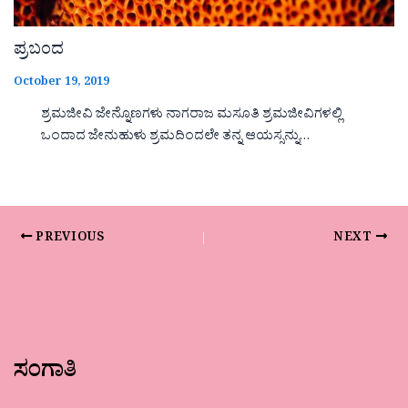
ಪ್ರಬಂದ
October 19, 2019
ಶ್ರಮಜೀವಿ ಜೇನ್ನೊಣಗಳು ನಾಗರಾಜ ಮಸೂತಿ ಶ್ರಮಜೀವಿಗಳಲ್ಲಿ
ಒಂದಾದ ಜೇನುಹುಳು ಶ್ರಮದಿಂದಲೇ ತನ್ನ ಆಯಸ್ಸನ್ನು…
PREVIOUS
NEXT
ಸಂಗಾತಿ