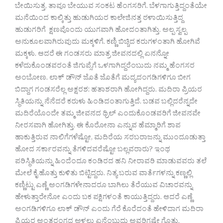
ಬೇಯಿಸುತ್ತ, ತಾವೂ ಬೇಯುವ ಸಂಕಟ ಹೆಂಗಸರಿಗೆ. ಬೆಳಗಾಗುತ್ತಿದ್ದಂತೆಯೇ
ಮನೆಯಿಂದ ಕಾಲ್ಕಿತ್ತು ಹುಡುಗಿಯರ ಕಾಲೇಜಿನತ್ತ ಠಳಾಯಿಸುತ್ತಿದ್ದ
ಹುಡುಗರಿಗೆ ಕ್ಷಣವೊಂದು ಯುಗವಾಗಿ ಹೋದಂತಾಗಿತ್ತು. ಅಲ್ಪ ಸ್ವಲ್ಪ
ಅನುಕೂಲವಾಗಿರುವುದು ಮಕ್ಕಳಿಗೆ. ಕಣ್ಣಿ ಬಿಚ್ಚಿದ ಕರುಗಳಂತಾಗಿ ಹೋಗಿವೆ
ಮಕ್ಕಳು. ಆದರೆ ಈ ಗಂಡಸರು ಮಾತ್ರ ಜೀವನದಲ್ಲಿ ಏನನ್ನೋ
ಕಳೆದುಕೊಂಡವರಂತೆ ಜಿಗುಪ್ಸೆಗೆ ಒಳಗಾಗಿದ್ದರೆಂಬುದು ನಮ್ಮ ಹೆಂಗಸರ
ಅಂಬೋಣ. ಲಾಕ್ ಡೌನ್ ಜೊತೆ ಜೊತೆಗೆ ಮದ್ಯದಂಗಡಿಗಳಿಗೂ ಬೀಗ
ಬಿದ್ದಾಗ ಗಂಡಸರೆಲ್ಲ ಅಕ್ಷರಶ: ಹತಾಶರಾಗಿ ಹೋಗಿದ್ದರು. ಮದಿರಾ ಪ್ರಿಯರ
ಸ್ಥಿತಿಯನ್ನು ನೆನೆದರೆ ಕರುಳು ಹಿಂಡಿದಂತಾಗುತ್ತಿದೆ. ಬಡವ ಬಲ್ಲಿದರೆನ್ನದೇ
ಮದಿರೆಯೊಂದೇ ತಮ್ಮ ಜೀವನದ ಥ್ರಿಲ್ ಎಂದುಕೊಂಡವರಿಗೆ ಜೀವನವೇ
ನೀರಸವಾಗಿ ಹೋಗಿತ್ತು. ಈ ಕೊರೋನಾ ಎನ್ನುವ ಹೆಮ್ಮಾರಿಗೆ ಶಾಪ
ಹಾಕುತ್ತಿರುವ ನಾಲಿಗೆಗಳೆಷ್ಟೋ, ಮದಿರೆಯ ಸರಬರಾಜನ್ನು ಮುಂದೂಡುತ್ತಾ
ಹೋದ ಸರ್ಕಾರವನ್ನು ತೆಗಳಿದವರೆಷ್ಟೋ ಬಲ್ಲವರಾರು? ಇಂಥ
ಪರಿಸ್ಥಿತಿಯನ್ನು ಹಿಂದೆಂದೂ ಕಂಡಿರದ ಹನಿ ನೀರಾವರಿ ಮಾಡುವವರು ತಲೆ
ಮೇಲೆ ಕೈ ಹೊತ್ತು ಕುಳಿತು ಬಿಟ್ಟಿದ್ದರು. ನಿತ್ಯ ಬರುವ ವಾರ್ತೆಗಳನ್ನು ಕಣ್ಣಲ್ಲಿ
ಕಣ್ಣಿಟ್ಟು ಎಣ್ಣೆ ಅಂಗಡಿಗಳೇನಾದರೂ ಬಾಗಿಲು ತೆರೆಯುವ ವಿಚಾರವನ್ನು
ಹೇಳುತ್ತಾರೇನೋ ಎಂದು ಬಕ ಪಕ್ಷಿಗಳಂತೆ ಕಾಯುತ್ತಿದ್ದರು. ಆದರೆ ಎಣ್ಣೆ
ಅಂಗಡಿಗಳಿಗೂ ಲಾಕ್ ಡೌನ್ ಎಂದು ಗೆರೆ ಕೊರೆದಂತೆ ಹೇಳಿದಾಗ ಮದಿರಾ
ಪ್ರಿಯರ ಅಂತರಂಗದ ಅಳಲು ಏನೆಂಬುದು ಅವರಿಗಷ್ಟೇ ಗೊತ್ತು.