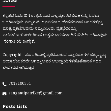
ಸಂಗಾತಿ
ಕನ್ನಡದ ಓದುಗರಿಗೆ ಉತ್ತಮವಾದ ಎಲ್ಲ ಪ್ರಕಾರದ ಬರಹಳನ್ನು ಓದಲು
ಒದಗಿಸುವುದು ನಮ್ಮ ಗುರಿ. ಜನಪರವಾದ, ಜೀವಪರವಾದ ಬರಹಗಳನ್ನು
ಮಾತ್ರ ಪ್ರಕಟಿಸುವುದು ನಮ್ಮ ನಿಲುವು. ಪ್ರತಿಭೆಯಿದ್ದೂ
ಎಲೆಮರೆಕಾಯಿಗಳಂತಿರುವ ಉತ್ತಮ ಬರಹಗಾರರಿಗೆ ವೇದಿಕೆಒದಗಿಸುವುದು
ʼಸಂಗಾತಿʼಯ ಉದ್ದೇಶ.
Copyright:- ಸಂಗಾತಿಯಲ್ಲಿ ಪ್ರಕಟವಾಗುವ ಎಲ್ಲ ಬರಹಗಳ ಹಕ್ಕುಸ್ವಾಮ್ಯ
ಆಯಾಲೇಖಕರದೇ ಆಗಿದ್ದು ಅವರ ಅಭಿಪ್ರಾಯಗಳಹೊಣೆಗಾರಿಕೆ ಸದರಿ
ಲೇಖಕರದೆ ಆಗಿರುತ್ತದೆ
7019100351
sangaatipatrike@gmail.com
Posts Lists