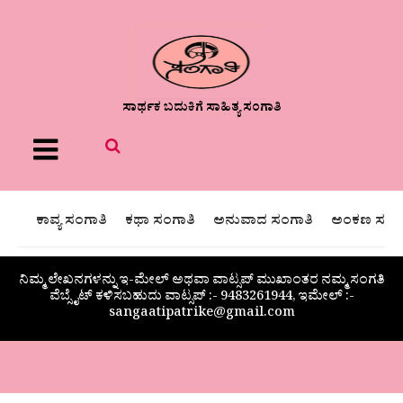
ಸಾರ್ಥಕ ಬದುಕಿಗೆ ಸಾಹಿತ್ಯ ಸಂಗಾತಿ
Menu
ಕಾವ್ಯ ಸಂಗಾತಿ
ಕಥಾ ಸಂಗಾತಿ
ಅನುವಾದ ಸಂಗಾತಿ
ಅಂಕಣ ಸಂಗಾ
ನಿಮ್ಮ ಲೇಖನಗಳನ್ನು ಇ-ಮೇಲ್ ಅಥವಾ ವಾಟ್ಸಪ್ ಮುಖಾಂತರ ನಮ್ಮ ಸಂಗತಿ
ವೆಬ್ಸೈಟ್ ಕಳಿಸಬಹುದು ವಾಟ್ಸಪ್‌ :- 9483261944, ಇಮೇಲ್ :-
sangaatipatrike@gmail.com