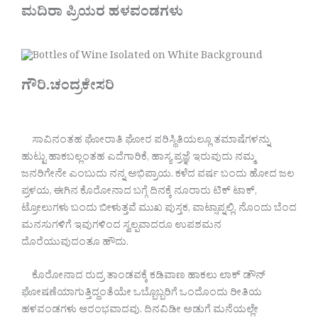
ಮದಿರಾ ಪ್ರಿಯರ ಹಳವಂಡಗಳು
ಗೌರಿ.ಚಂದ್ರಕೇಸರಿ
ಸಾವಿನಂತಹ ಘೋರಾತಿ ಘೋರ ಪರಿಸ್ಥಿತಿಯಲ್ಲೂ ತಮಾಷೆಗಳನ್ನು
ಹುಟ್ಟು ಹಾಕಬಲ್ಲಂತಹ ಎದೆಗಾರಿಕೆ, ಹಾಸ್ಯ ಪ್ರಜ್ಞೆ ಇರುವುದು ನಮ್ಮ
ಜನರಿಗೇನೇ ಎಂಬುದು ನನ್ನ ಅಭಿಪ್ರಾಯ. ಕಳೆದ ವರ್ಷ ಬಂದು ಹೋದ ಜಲ
ಪ್ರಳಯ, ಈಗಿನ ಕೊರೋನಾದ ಬಗ್ಗೆ ದಿನಕ್ಕೆ ನೂರಾರು ಟಿಕ್ ಟಾಕ್,
ಟ್ರೋಲುಗಳು ಬಂದು ಬೀಳುತ್ತವೆ ಮುಖ ಪುಸ್ತಕ, ವಾಟ್ಸಾಪ್ನಲ್ಲಿ. ನೊಂದು ಬೆಂದ
ಮನಸುಗಳಿಗೆ ಇವುಗಳಿಂದ ಸ್ವಲ್ಪವಾದರೂ ಉಪಶಮನ
ದೊರೆಯುವುದಂತೂ ಹೌದು.
ಕೊರೋನಾದ ರುದ್ರ ತಾಂಡವಕ್ಕೆ ಕಡಿವಾಣ ಹಾಕಲು ಲಾಕ್ ಡೌನ್
ಘೋಷಣೆಯಾಗುತ್ತಿದ್ದಂತೆಯೇ ಒಬ್ಬೊಬ್ಬರಿಗೆ ಒಂದೊಂದು ರೀತಿಯ
ಹಳವಂಡಗಳು ಆರಂಭವಾದವು. ದಿನವಿಡೀ ಅಡುಗೆ ಮನೆಯಲ್ಲೇ