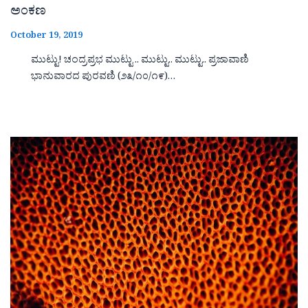
ಅಂಕಣ
October 19, 2019
ಮುಟ್ಟು! ಚಂದ್ರಪ್ರಭ ಮುಟ್ಟು .. ಮುಟ್ಟು.. ಮುಟ್ಟು.. ಪ್ರಜಾವಾಣಿ
ಭಾನುವಾರದ ಪುರವಣಿ (೨೩/೧೦/೧೯)…