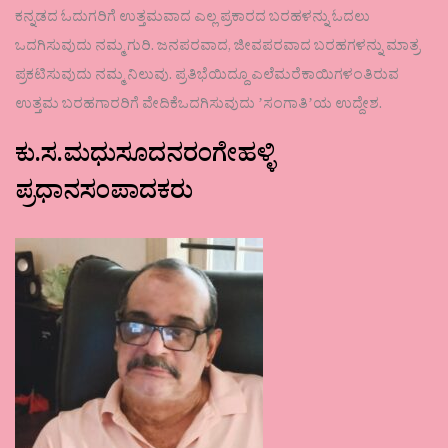
ಕನ್ನಡದ ಓದುಗರಿಗೆ ಉತ್ತಮವಾದ ಎಲ್ಲ ಪ್ರಕಾರದ ಬರಹಳನ್ನು ಓದಲು
ಒದಗಿಸುವುದು ನಮ್ಮ ಗುರಿ. ಜನಪರವಾದ, ಜೀವಪರವಾದ ಬರಹಗಳನ್ನು ಮಾತ್ರ
ಪ್ರಕಟಿಸುವುದು ನಮ್ಮ ನಿಲುವು. ಪ್ರತಿಭೆಯಿದ್ದೂ ಎಲೆಮರೆಕಾಯಿಗಳಂತಿರುವ
ಉತ್ತಮ ಬರಹಗಾರರಿಗೆ ವೇದಿಕೆಒದಗಿಸುವುದು ʼಸಂಗಾತಿʼಯ ಉದ್ದೇಶ.
ಕು.ಸ.ಮಧುಸೂದನರಂಗೇಹಳ್ಳಿ
ಪ್ರಧಾನಸಂಪಾದಕರು