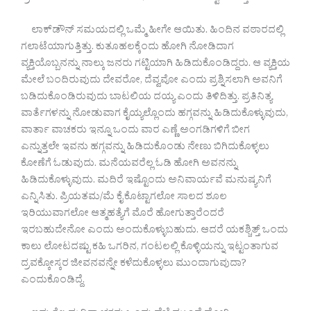
ಲಾಕ್‌ಡೌನ್ ಸಮಯದಲ್ಲಿ ಒಮ್ಮೆ ಹೀಗೇ ಆಯಿತು. ಹಿಂದಿನ ವಠಾರದಲ್ಲಿ
ಗಲಾಟೆಯಾಗುತ್ತಿತ್ತು. ಕುತೂಹಲಕ್ಕೆಂದು ಹೋಗಿ ನೋಡಿದಾಗ
ವ್ಯಕ್ತಿಯೊಬ್ಬನನ್ನು ನಾಲ್ಕು ಜನರು ಗಟ್ಟಿಯಾಗಿ ಹಿಡಿದುಕೊಂಡಿದ್ದರು. ಆ ವ್ಯಕ್ತಿಯ
ಮೇಲೆ ಬಂದಿರುವುದು ದೇವರೋ, ದೆವ್ವವೋ ಎಂದು ಪ್ರಶ್ನಿಸಲಾಗಿ ಅವನಿಗೆ
ಬಡಿದುಕೊಂಡಿರುವುದು ಬಾಟಲಿಯ ದಯ್ಯ ಎಂದು ತಿಳಿದಿತ್ತು. ಪ್ರತಿನಿತ್ಯ
ವಾರ್ತೆಗಳನ್ನು ನೋಡುವಾಗ ಕೈಯ್ಯಲ್ಲೊಂದು ಹಗ್ಗವನ್ನು ಹಿಡಿದುಕೊಳ್ಳುವುದು,
ವಾರ್ತಾ ವಾಚಕರು ಇನ್ನೂ ಒಂದು ವಾರ ಎಣ್ಣೆ ಅಂಗಡಿಗಳಿಗೆ ಬೀಗ
ಎನ್ನುತ್ತಲೇ ಇವನು ಹಗ್ಗವನ್ನು ಹಿಡಿದುಕೊಂಡು ನೇಣು ಬಿಗಿದುಕೊಳ್ಳಲು
ಕೋಣೆಗೆ ಓಡುವುದು. ಮನೆಯವರೆಲ್ಲ ಓಡಿ ಹೋಗಿ ಅವನನ್ನು
ಹಿಡಿದುಕೊಳ್ಳುವುದು. ಮದಿರೆ ಇಷ್ಟೊಂದು ಅನಿವಾರ್ಯವೆ ಮನುಷ್ಯನಿಗೆ
ಎನ್ನಿಸಿತು. ಪ್ರಿಯತಮ/ಮೆ ಕೈ ಕೊಟ್ಟಾಗಲೋ ಸಾಲದ ಶೂಲ
ಇರಿಯುವಾಗಲೋ ಆತ್ಮಹತ್ಯೆಗೆ ಮೊರೆ ಹೋಗುತ್ತಾರೆಂದರೆ
ಇರಬಹುದೇನೋ ಎಂದು ಅಂದುಕೊಳ್ಳುಬಹುದು. ಆದರೆ ಯಕಶ್ಚಿತ್ತ್ ಒಂದು
ಕಾಲು ಲೋಟದಷ್ಟು ಕಹಿ ಒಗರಿನ, ಗಂಟಲಲ್ಲಿ ಕೊಳ್ಳಿಯನ್ನು ಇಟ್ಟಂತಾಗುವ
ದ್ರವಕ್ಕೋಸ್ಕರ ಜೀವನವನ್ನೇ ಕಳೆದುಕೊಳ್ಳಲು ಮುಂದಾಗುವುದಾ?
ಎಂದುಕೊಂಡಿದ್ದೆ.