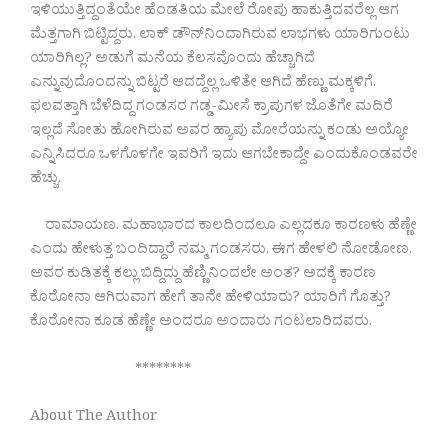
ಇಳಿಯುತ್ತಿದ್ದಂತೆಯೇ ಹೆಂಡತಿಯ ಮೇಲೆ ರೋಪು ಹಾಕುತ್ತಿದವರೆಲ್ಲ ಆಗ
ಮೆತ್ತಗಾಗಿ ಬಿಟ್ಟಿದ್ದರು. ಲಾಕ್ ಡೌನ್‌ನಿಂದಾಗಿರುವ ಲಾಭಗಳು ಯಾರಿಗುಂಟು
ಯಾರಿಗಿಲ್ಲ? ಅಡುಗೆ ಮನೆಯ ಕೆಲಸವೊಂದು ಹೆಚ್ಚಾಗಿದೆ
ಎನ್ನುವುದೊಂದನ್ನು ಬಿಟ್ಟರೆ ಆದದ್ದೆಲ್ಲ ಒಳಿತೇ ಆಗಿದೆ ಹೆಣ್ಣು ಮಕ್ಕಳಿಗೆ.
ಫಲವತ್ತಾಗಿ ಬೆಳೆದಿದ್ದ ಗಂಡಸರ ಗಡ್ಡ-ಮೀಸೆ ಕ್ರಾಪುಗಳ ಜೊತೆಗೇ ಮದಿರೆ
ಇಲ್ಲದೆ ಸೋತು ಹೋಗಿರುವ ಅವರ ಹ್ಯಾಪು ಮೋರೆಯನ್ನು ಕಂಡು ಅಯ್ಯೋ
ಎನ್ನಿಸಿದರೂ ಒಳಗೊಳಗೇ ಇವರಿಗೆ ಇದು ಆಗಬೇಕಾದ್ದೇ ಎಂದುಕೊಂಡವರೇ
ಹೆಚ್ಚು.
ರಾಮಾಯಣ. ಮಹಾಭಾರದ ಕಾಲದಿಂದಲೂ ಎಲ್ಲದಕೂ ಕಾರಣಳು ಹೆಣ್ಣೇ
ಎಂದು ಹೇಳುತ್ತ ಬಂದಿದ್ದಾರೆ ನಮ್ಮ ಗಂಡಸರು. ಈಗ ಹೇಳಲಿ ನೋಡೋಣ,
ಅವರ ಕುಡಿತಕ್ಕೆ ಕಲ್ಲು ಬಿದ್ದಿದ್ದು ಹೆಣ್ಣಿನಿಂದಲೇ ಅಂತ? ಅದಕ್ಕೆ ಕಾರಣ
ಕೊರೋನಾ ಆಗಿರುವಾಗ ಹೇಗೆ ತಾನೇ ಹೇಳಿಯಾರು? ಯಾರಿಗೆ ಗೊತ್ತು?
ಕೊರೋನಾ ಕೂಡ ಹೆಣ್ಣೇ ಅಂದರೂ ಅಂದಾರು ಗಂಟಲಾರಿದವರು.
********
About The Author