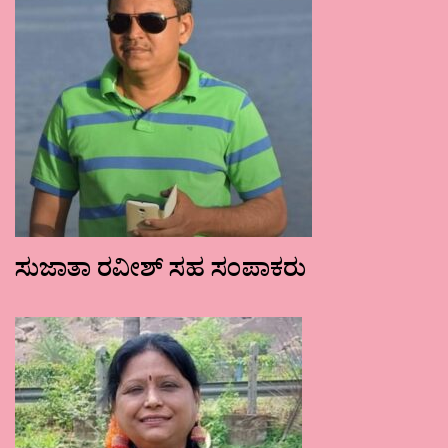
ಸುಜಾತಾ ರವೀಶ್ ಸಹ ಸಂಪಾಕರು