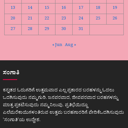
13
14
15
16
17
18
19
20
21
22
23
24
25
26
27
28
29
30
31
« Jun
Aug »
ಸಂಗಾತಿ
ಕನ್ನಡದ ಓದುಗರಿಗೆ ಉತ್ತಮವಾದ ಎಲ್ಲ ಪ್ರಕಾರದ ಬರಹಳನ್ನು ಓದಲು
ಒದಗಿಸುವುದು ನಮ್ಮ ಗುರಿ. ಜನಪರವಾದ, ಜೀವಪರವಾದ ಬರಹಗಳನ್ನು
ಮಾತ್ರ ಪ್ರಕಟಿಸುವುದು ನಮ್ಮ ನಿಲುವು. ಪ್ರತಿಭೆಯಿದ್ದೂ
ಎಲೆಮರೆಕಾಯಿಗಳಂತಿರುವ ಉತ್ತಮ ಬರಹಗಾರರಿಗೆ ವೇದಿಕೆಒದಗಿಸುವುದು
ʼಸಂಗಾತಿʼಯ ಉದ್ದೇಶ.