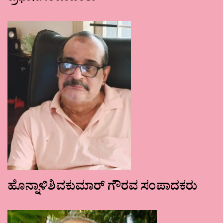
ಹೊನ್ನಾಳಿಶಿವಕುಮಾರ್ ಗೌರವ ಸಂಪಾದಕರು