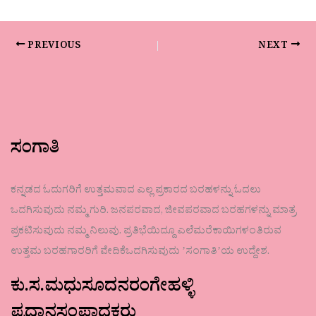
PREVIOUS
NEXT
ಸಂಗಾತಿ
ಕನ್ನಡದ ಓದುಗರಿಗೆ ಉತ್ತಮವಾದ ಎಲ್ಲ ಪ್ರಕಾರದ ಬರಹಳನ್ನು ಓದಲು
ಒದಗಿಸುವುದು ನಮ್ಮ ಗುರಿ. ಜನಪರವಾದ, ಜೀವಪರವಾದ ಬರಹಗಳನ್ನು ಮಾತ್ರ
ಪ್ರಕಟಿಸುವುದು ನಮ್ಮ ನಿಲುವು. ಪ್ರತಿಭೆಯಿದ್ದೂ ಎಲೆಮರೆಕಾಯಿಗಳಂತಿರುವ
ಉತ್ತಮ ಬರಹಗಾರರಿಗೆ ವೇದಿಕೆಒದಗಿಸುವುದು ʼಸಂಗಾತಿʼಯ ಉದ್ದೇಶ.
ಕು.ಸ.ಮಧುಸೂದನರಂಗೇಹಳ್ಳಿ
ಪ್ರಧಾನಸಂಪಾದಕರು