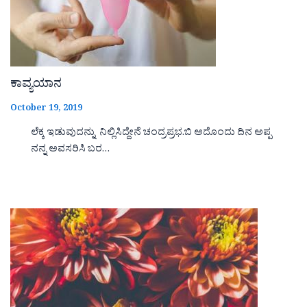
ಕಾವ್ಯಯಾನ
October 19, 2019
ಲೆಕ್ಕ ಇಡುವುದನ್ನು ನಿಲ್ಲಿಸಿದ್ದೇನೆ ಚಂದ್ರಪ್ರಭ.ಬಿ ಅದೊಂದು ದಿನ ಅಪ್ಪ
ನನ್ನ ಅವಸರಿಸಿ ಬರ…