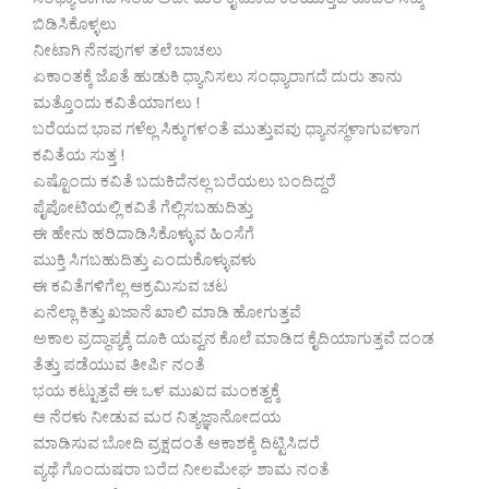
ಸಂಧ್ಯಾ ರಾಗದ ಸಂಜೆ ಅದೇ ಮರ ಕೈ ಮಾಡಿ ಕರೆಯುತ್ತದೆ ಕೂದಲ ಸಿಕ್ಕು
ಬಿಡಿಸಿಕೊಳ್ಳಲು
ನೀಟಾಗಿ ನೆನಪುಗಳ ತಲೆ ಬಾಚಲು
ಏಕಾಂತಕ್ಕೆ ಜೊತೆ ಹುಡುಕಿ ಧ್ಯಾನಿಸಲು ಸಂಧ್ಯಾರಾಗದೆ ದುರು ತಾನು
ಮತ್ತೊಂದು ಕವಿತೆಯಾಗಲು !
ಬರೆಯದ ಭಾವ ಗಳೆಲ್ಲ ಸಿಕ್ಕುಗಳಂತೆ ಮುತ್ತುವವು ಧ್ಯಾನಸ್ಥಳಾಗುವಳಾಗ
ಕವಿತೆಯ ಸುತ್ತ !
ಎಷ್ಟೊಂದು ಕವಿತೆ ಬದುಕಿದೆನಲ್ಲ ಬರೆಯಲು ಬಂದಿದ್ದರೆ
ಪೈಪೋಟಿಯಲ್ಲಿ ಕವಿತೆ ಗೆಲ್ಲಿಸಬಹುದಿತ್ತು
ಈ ಹೇನು ಹರಿದಾಡಿಸಿಕೊಳ್ಳುವ ಹಿಂಸೆಗೆ
ಮುಕ್ತಿ ಸಿಗಬಹುದಿತ್ತು ಎಂದುಕೊಳ್ಳುವಳು
ಈ ಕವಿತೆಗಳಿಗೆಲ್ಲ ಆಕ್ರಮಿಸುವ ಚಟ
ಏನೆಲ್ಲಾ ಕಿತ್ತು ಖಜಾನೆ ಖಾಲಿ ಮಾಡಿ ಹೋಗುತ್ತವೆ
ಅಕಾಲ ವ್ರದ್ಧಾಪ್ಯಕ್ಕೆ ದೂಕಿ ಯವ್ವನ ಕೊಲೆ ಮಾಡಿದ ಕೈದಿಯಾಗುತ್ತವೆ ದಂಡ
ತೆತ್ತು ಪಡೆಯುವ ತೀರ್ಪಿ ನಂತೆ
ಭಯ ಕಟ್ಟುತ್ತವೆ ಈ ಒಳ ಮುಖದ ಮಂಕತ್ವಕ್ಕೆ
ಆ ನೆರಳು ನೀಡುವ ಮರ ನಿತ್ಯಜ್ಞಾನೋದಯ
ಮಾಡಿಸುವ ಬೋದಿ ವ್ರಕ್ಷದಂತೆ ಆಕಾಶಕ್ಕೆ ದಿಟ್ಟಿಸಿದರೆ
ವ್ಯಥೆ ಗೊಂದುಷರಾ ಬರೆದ ನೀಲಮೇಘ ಶಾಮ ನಂತೆ