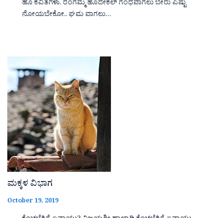
ಹೂ ಕವಿತೆಗಳು. ರಂಗಮ್ಮ ಹೊದೇಕಲ್ ಗಂಧವಾಗಲು ಬೇರು ಎಷ್ಟು
ನೋಯಬೇಕೋ.. ಘಮ ವಾಗಲು…
ಮಕ್ಕಳ ವಿಭಾಗ
October 19, 2019