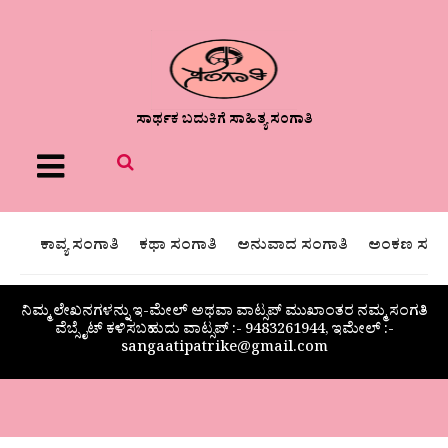
ಸಾರ್ಥಕ ಬದುಕಿಗೆ ಸಾಹಿತ್ಯ ಸಂಗಾತಿ
Menu
ಕಾವ್ಯ ಸಂಗಾತಿ
ಕಥಾ ಸಂಗಾತಿ
ಅನುವಾದ ಸಂಗಾತಿ
ಅಂಕಣ ಸಂಗಾ
ನಿಮ್ಮ ಲೇಖನಗಳನ್ನು ಇ-ಮೇಲ್ ಅಥವಾ ವಾಟ್ಸಪ್ ಮುಖಾಂತರ ನಮ್ಮ ಸಂಗತಿ
ವೆಬ್ಸೈಟ್ ಕಳಿಸಬಹುದು ವಾಟ್ಸಪ್‌ :- 9483261944, ಇಮೇಲ್ :-
sangaatipatrike@gmail.com