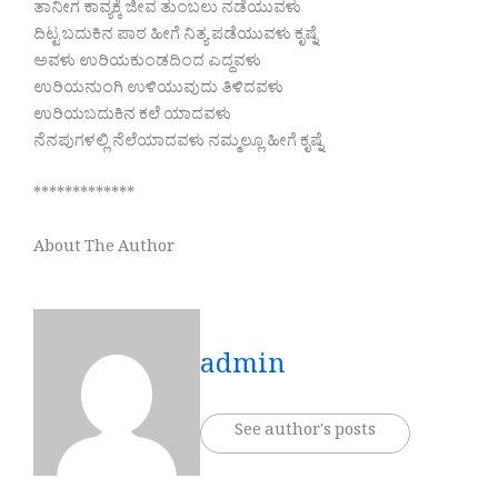
ತಾನೀಗ ಕಾವ್ಯಕ್ಕೆ ಜೀವ ತುಂಬಲು ನಡೆಯುವಳು
ದಿಟ್ಟ ಬದುಕಿನ ಪಾಠ ಹೀಗೆ ನಿತ್ಯ ಪಡೆಯುವಳು ಕೃಷ್ನೆ
ಅವಳು ಉರಿಯಕುಂಡದಿಂದ ಎದ್ದವಳು
ಉರಿಯನುಂಗಿ ಉಳಿಯುವುದು ತಿಳಿದವಳು
ಉರಿಯಬದುಕಿನ ಕಲೆ ಯಾದವಳು
ನೆನಪುಗಳಲ್ಲಿ ನೆಲೆಯಾದವಳು ನಮ್ಮಲ್ಲೂ ಹೀಗೆ ಕೃಷ್ನೆ
*************
About The Author
admin
See author's posts