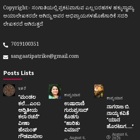
Copyright:- ಸಂಗಾತಿಯಲ್ಲಿ ಪ್ರಕಟವಾಗುವ ಎಲ್ಲ ಬರಹಗಳ ಹಕ್ಕುಸ್ವಾಮ್ಯ
ಆಯಾಲೇಖಕರದೇ ಆಗಿದ್ದು ಅವರ ಅಭಿಪ್ರಾಯಗಳಹೊಣೆಗಾರಿಕೆ ಸದರಿ
ಲೇಖಕರದೆ ಆಗಿರುತ್ತದೆ
7019100351
sangaatipatrike@gmail.com
Posts Lists
ಇತರೆ
ಕಾವ್ಯಯಾನ
“ಮಂಡಲ
ಕಾವ್ಯಯಾನ
ಕಲೆ….ಎಂಬ
ಉಷಾರಾಣಿ
ನಾಗರಾಜ ಬಿ.
ಅದ್ವಿತೀಯ
ಗುರುಪ್ರಸಾದ್
ನಾಯ್ಕ ಕವಿತೆ
ಕಲಾ ರಚನೆ”‌
ಕೊಡಗು
“ಯಾನ
ವೀಣಾ
“ಹಾರಿತು
ಹೊರಟಾಗ…..”
ಹೇಮಂತ್‌
ವಿಮಾನ”
August 6,
ಗೌಡಪಾಟೀಲ
August 6,
2026