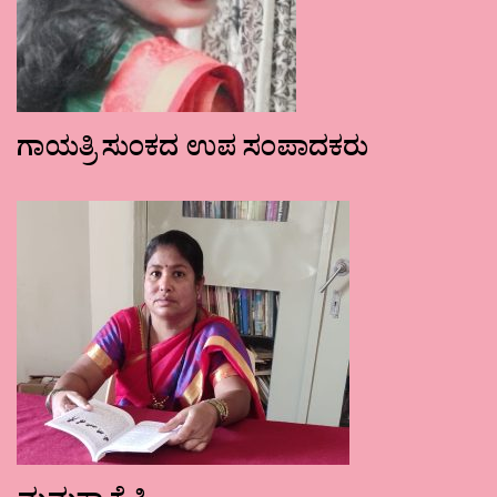
ಗಾಯತ್ರಿ ಸುಂಕದ ಉಪ ಸಂಪಾದಕರು