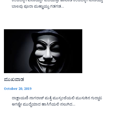
ಕೆಂಚಬೆಕ್ಕಿಗೆ ಏನಾಯ್ತು? ವಿಜಯಶ್ರೀ ಹಾಲಾಡಿ ಕೆಂಚಬೆಕ್ಕಿಗೆ ಏನಾಯ್ತು
ಬಾಲವು ಪೂರಾ ಮಣ್ಣಾಯ್ತು ಗಡಗಡ…
ಮುಖವಾಡ
October 20, 2019
ದಾಕ್ಷಾಯಣಿ ನಾಗರಾಜ್ ಮತ್ತೆ ಮುಸ್ಸಂಜೆಯಲಿ ಮುಸುಕಿನ ಗುದ್ದಾಟ
ಆಗಷ್ಟೇ ಮುದ್ದೆಯಾದ ಹಾಸಿಗೆಯಲಿ ನಲುಗಿದ…