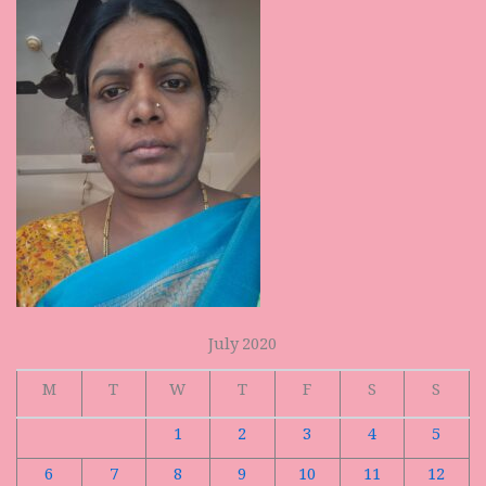
July 2020
M
T
W
T
F
S
S
1
2
3
4
5
6
7
8
9
10
11
12