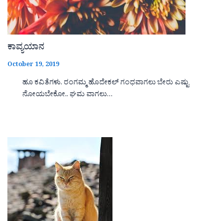
ಕಾವ್ಯಯಾನ
October 19, 2019
ಹೂ ಕವಿತೆಗಳು. ರಂಗಮ್ಮ ಹೊದೇಕಲ್ ಗಂಧವಾಗಲು ಬೇರು ಎಷ್ಟು
ನೋಯಬೇಕೋ.. ಘಮ ವಾಗಲು…