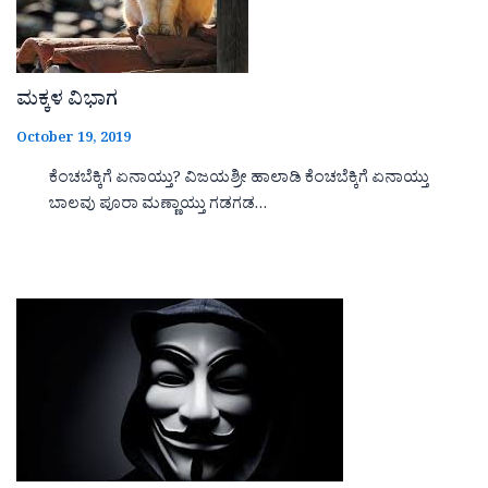
ಮಕ್ಕಳ ವಿಭಾಗ
October 19, 2019
ಕೆಂಚಬೆಕ್ಕಿಗೆ ಏನಾಯ್ತು? ವಿಜಯಶ್ರೀ ಹಾಲಾಡಿ ಕೆಂಚಬೆಕ್ಕಿಗೆ ಏನಾಯ್ತು
ಬಾಲವು ಪೂರಾ ಮಣ್ಣಾಯ್ತು ಗಡಗಡ…