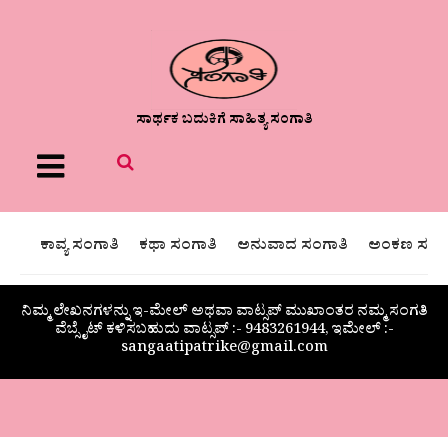
ಸಾರ್ಥಕ ಬದುಕಿಗೆ ಸಾಹಿತ್ಯ ಸಂಗಾತಿ
Menu
ಕಾವ್ಯ ಸಂಗಾತಿ
ಕಥಾ ಸಂಗಾತಿ
ಅನುವಾದ ಸಂಗಾತಿ
ಅಂಕಣ ಸಂಗಾ
ನಿಮ್ಮ ಲೇಖನಗಳನ್ನು ಇ-ಮೇಲ್ ಅಥವಾ ವಾಟ್ಸಪ್ ಮುಖಾಂತರ ನಮ್ಮ ಸಂಗತಿ
ವೆಬ್ಸೈಟ್ ಕಳಿಸಬಹುದು ವಾಟ್ಸಪ್‌ :- 9483261944, ಇಮೇಲ್ :-
sangaatipatrike@gmail.com