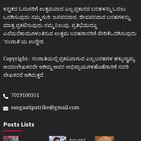
ಕನ್ನಡದ ಓದುಗರಿಗೆ ಉತ್ತಮವಾದ ಎಲ್ಲ ಪ್ರಕಾರದ ಬರಹಳನ್ನು ಓದಲು
ಒದಗಿಸುವುದು ನಮ್ಮ ಗುರಿ. ಜನಪರವಾದ, ಜೀವಪರವಾದ ಬರಹಗಳನ್ನು
ಮಾತ್ರ ಪ್ರಕಟಿಸುವುದು ನಮ್ಮ ನಿಲುವು. ಪ್ರತಿಭೆಯಿದ್ದೂ
ಎಲೆಮರೆಕಾಯಿಗಳಂತಿರುವ ಉತ್ತಮ ಬರಹಗಾರರಿಗೆ ವೇದಿಕೆಒದಗಿಸುವುದು
ʼಸಂಗಾತಿʼಯ ಉದ್ದೇಶ.
Copyright:- ಸಂಗಾತಿಯಲ್ಲಿ ಪ್ರಕಟವಾಗುವ ಎಲ್ಲ ಬರಹಗಳ ಹಕ್ಕುಸ್ವಾಮ್ಯ
ಆಯಾಲೇಖಕರದೇ ಆಗಿದ್ದು ಅವರ ಅಭಿಪ್ರಾಯಗಳಹೊಣೆಗಾರಿಕೆ ಸದರಿ
ಲೇಖಕರದೆ ಆಗಿರುತ್ತದೆ
7019100351
sangaatipatrike@gmail.com
Posts Lists
ಕಾವ್ಯಯಾನ