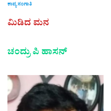
ಕಾವ್ಯ ಸಂಗಾತಿ
ಮಿಡಿದ ಮನ
ಚಂದ್ರು ಪಿ ಹಾಸನ್