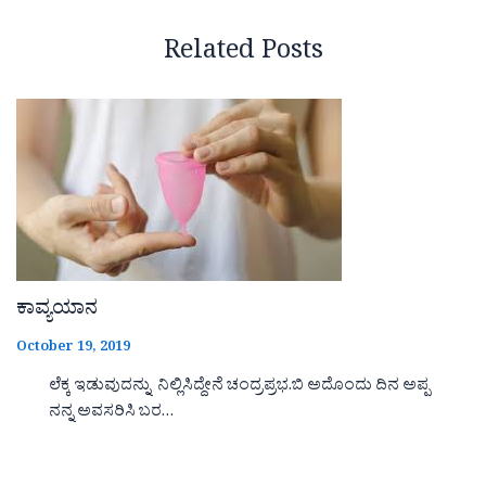
Related Posts
ಕಾವ್ಯಯಾನ
October 19, 2019
ಲೆಕ್ಕ ಇಡುವುದನ್ನು ನಿಲ್ಲಿಸಿದ್ದೇನೆ ಚಂದ್ರಪ್ರಭ.ಬಿ ಅದೊಂದು ದಿನ ಅಪ್ಪ
ನನ್ನ ಅವಸರಿಸಿ ಬರ…