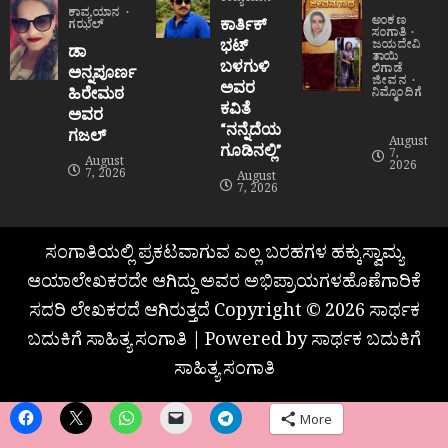
ಕಾವ್ಯಯಾನ
ಅಂಕಣ
ಕಾರ್ತಿಕ್
ಗಝಲ್
ಸಂಗಾತಿ
ಭಟ್
ಜಯದೇವಿ
ಡಾ
ತಾಯಿ
ಬಳಗುಳಿ
ಲಿಗಾಡೆ
ಅನ್ನಪೂರ್ಣ
ಜೀವನ
ಅವರ
ಹಿರೇಮಠ
ನಿಮ್ಮೊಂದಿಗೆ
ಕವಿತೆ
ಅವರ
“ನನ್ನೆದೆಯ
ಗಜಲ್
August
ಗೂಡಿನಲ್ಲಿ”
7,
August
2026
7, 2026
August
7, 2026
ಸಂಗಾತಿಯಲ್ಲಿ ಪ್ರಕಟವಾಗುವ ಎಲ್ಲ ಬರಹಗಳ ಹಕ್ಕುಸ್ವಾಮ್ಯ
ಆಯಾಲೇಖಕರದೇ ಆಗಿದ್ದು ಅವರ ಅಭಿಪ್ರಾಯಗಳಹೊಣೆಗಾರಿಕೆ
ಸದರಿ ಲೇಖಕರದೆ ಆಗಿರುತ್ತದೆ Copyright © 2026 ಸಾರ್ಥಕ
ಬದುಕಿಗೆ ಸಾಹಿತ್ಯ ಸಂಗಾತಿ | Powered by ಸಾರ್ಥಕ ಬದುಕಿಗೆ
ಸಾಹಿತ್ಯ ಸಂಗಾತಿ
More