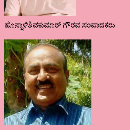
ಹೊನ್ನಾಳಿಶಿವಕುಮಾರ್ ಗೌರವ ಸಂಪಾದಕರು