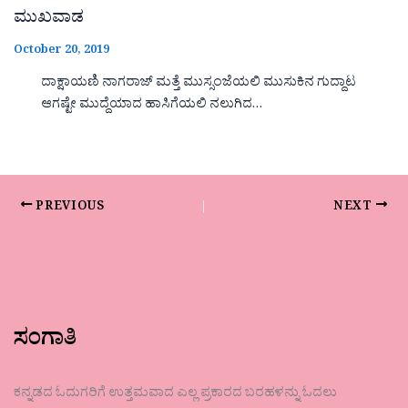
ಮುಖವಾಡ
October 20, 2019
ದಾಕ್ಷಾಯಣಿ ನಾಗರಾಜ್ ಮತ್ತೆ ಮುಸ್ಸಂಜೆಯಲಿ ಮುಸುಕಿನ ಗುದ್ದಾಟ
ಆಗಷ್ಟೇ ಮುದ್ದೆಯಾದ ಹಾಸಿಗೆಯಲಿ ನಲುಗಿದ…
PREVIOUS
NEXT
ಸಂಗಾತಿ
ಕನ್ನಡದ ಓದುಗರಿಗೆ ಉತ್ತಮವಾದ ಎಲ್ಲ ಪ್ರಕಾರದ ಬರಹಳನ್ನು ಓದಲು