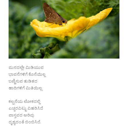
ಮನದಲ್ಲೇ ಮಿಡಿಯುವ
ಭಾವನೆಗಳಿಗೆ ಕೊನೆಯಿಲ್ಲ
ಬಣ್ಣಿಸುವ ತುಡಿತದ
ಹಾದಿಗಳಿಗೆ ಮಿತಿಯಿಲ್ಲ
ಕಲ್ಪನೆಯ ಲೋಕದಲ್ಲಿ
ಎಚ್ಚರವಿಟ್ಟು ವಿಹರಿಸಿದೆ
ವಾಸ್ತವದ ಅರಿವು
ದೃಶ್ಯದಂತೆ ಬಿಂಬಿಸಿದೆ.