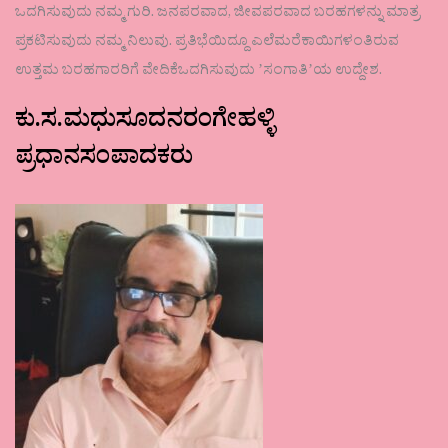
ಒದಗಿಸುವುದು ನಮ್ಮ ಗುರಿ. ಜನಪರವಾದ, ಜೀವಪರವಾದ ಬರಹಗಳನ್ನು ಮಾತ್ರ
ಪ್ರಕಟಿಸುವುದು ನಮ್ಮ ನಿಲುವು. ಪ್ರತಿಭೆಯಿದ್ದೂ ಎಲೆಮರೆಕಾಯಿಗಳಂತಿರುವ
ಉತ್ತಮ ಬರಹಗಾರರಿಗೆ ವೇದಿಕೆಒದಗಿಸುವುದು ʼಸಂಗಾತಿʼಯ ಉದ್ದೇಶ.
ಕು.ಸ.ಮಧುಸೂದನರಂಗೇಹಳ್ಳಿ
ಪ್ರಧಾನಸಂಪಾದಕರು