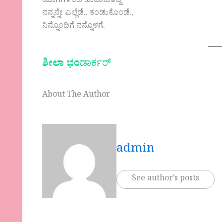
ಯುಗಗಳಿಂದ ಹುಡುಕುತಿದ್ದ
ನನ್ನನ್ನೇ ಎಲ್ಲೆಡೆ.. ಕಂಡುಕೊಂಡೆ.,
ನಿನ್ನೊಂದಿಗೆ ನನ್ನೊಳಗೆ.
ಶೀಲಾ ಭಂ
ಡಾರ್ಕರ್
About The Author
admin
See author's posts