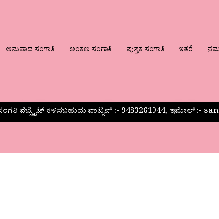
ಅನುವಾದ ಸಂಗಾತಿ
ಅಂಕಣ ಸಂಗಾತಿ
ಪುಸ್ತಕ ಸಂಗಾತಿ
ಇತರೆ
ನಮ್ಮ
ಂಗತಿ ವೆಬ್ಸೈಟ್ ಕಳಿಸಬಹುದು ವಾಟ್ಸಪ್‌ :- 9483261944, ಇಮೇಲ್ :-