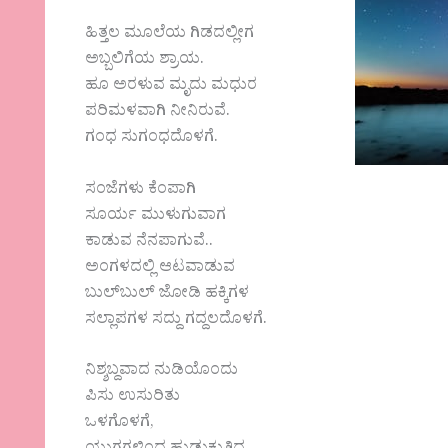
ಹಿತ್ತಲ ಮೂಲೆಯ ಗಿಡದಲ್ಲೀಗ
ಅಬ್ಬಲಿಗೆಯ ಶ್ರಾಯ.
ಹೂ ಅರಳುವ ಮೃದು ಮಧುರ
ಪರಿಮಳವಾಗಿ ನೀನಿರುವೆ.
ಗಂಧ ಸುಗಂಧದೊಳಗೆ.
ಸಂಜೆಗಳು ಕೆಂಪಾಗಿ
ಸೂರ್ಯ ಮುಳುಗುವಾಗ
ಕಾಡುವ ನೆನಪಾಗುವೆ..
ಅಂಗಳದಲ್ಲಿ ಆಟವಾಡುವ
ಬುಲ್‍ಬುಲ್ ಜೋಡಿ ಹಕ್ಕಿಗಳ
ಸಲ್ಲಾಪಗಳ ಸದ್ದು ಗದ್ದಲದೊಳಗೆ.
ನಿಶ್ಶಬ್ದವಾದ ನುಡಿಯೊಂದು
ಪಿಸು ಉಸುರಿತು
ಒಳಗೊಳಗೆ,