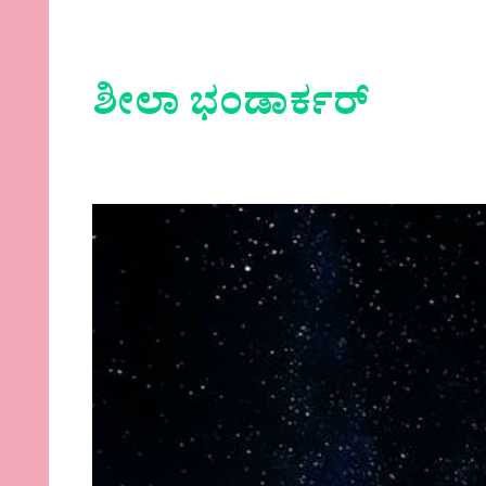
ಶೀಲಾ ಭಂಡಾರ್ಕರ್