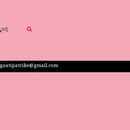
 ಬಗ್ಗೆ
 sangaatipatrike@gmail.com