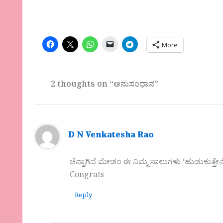
More
2 thoughts on “ಅನುಸಂಧಾನ”
D N Venkatesha Rao
ಚೆನ್ನಾಗಿದೆ ಮೇಡಂ ಈ ನಿಮ್ಮ ಸಾಲುಗಳು ‘ಹುಡುಕುತ್ತೇನೆ ನ
Congrats
Reply