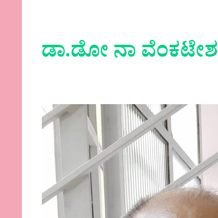
ಡಾ.ಡೋ ನಾ ವೆಂಕಟೇ