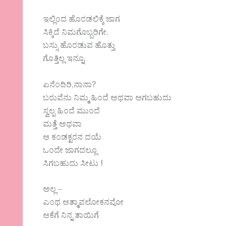
ಇಲ್ಲಿಂದ ಹೊರಡಲಿಕ್ಕೆ ಜಾಗ
ಸಿಕ್ಕಿದೆ ನಿಮಗೊಬ್ಬರಿಗೇ.
ಬಸ್ಸು ಹೊರಡುವ ಹೊತ್ತು
ಗೊತ್ತಿಲ್ಲ ಇನ್ನೂ.
ಏನೆಂದಿರಿ,ನಾನಾ?
ಬರುವೆನು ನಿಮ್ಮ ಹಿಂದೆ ಅಥವಾ ಆಗಬಹುದು
ಸ್ವಲ್ಪ ಹಿಂದೆ ಮುಂದೆ
ಮತ್ತೆ ಅಥವಾ
ಆ ಕಂಡಕ್ಟರನ ದಯೆ
ಒಂದೇ ಜಾಗದಲ್ಲೂ
ಸಿಗಬಹುದು ಸೀಟು !
ಅಲ್ಲ –
ಎಂಥ ಆತ್ಮಾವಲೋಕನವೋ
ಆಕೆಗೆ ನಿನ್ನ ತಾಯಿಗೆ