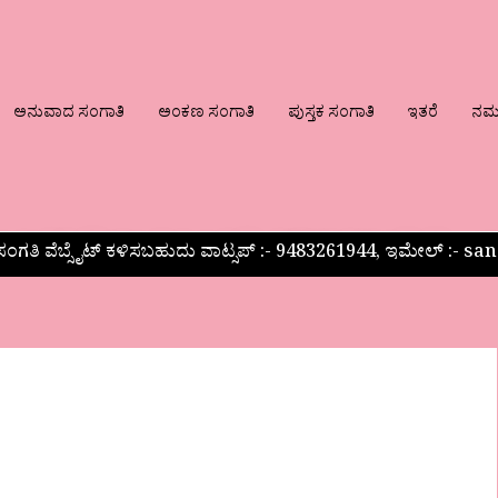
ಅನುವಾದ ಸಂಗಾತಿ
ಅಂಕಣ ಸಂಗಾತಿ
ಪುಸ್ತಕ ಸಂಗಾತಿ
ಇತರೆ
ನಮ್ಮ
ಂಗತಿ ವೆಬ್ಸೈಟ್ ಕಳಿಸಬಹುದು ವಾಟ್ಸಪ್‌ :- 9483261944, ಇಮೇಲ್ :-