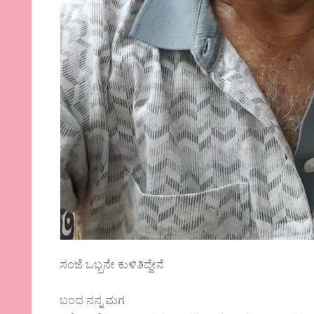
ಸಂಜೆ ಒಬ್ಬನೇ ಕುಳಿತಿದ್ದೇನೆ
ಬಂದ ನನ್ನ ಮಗ