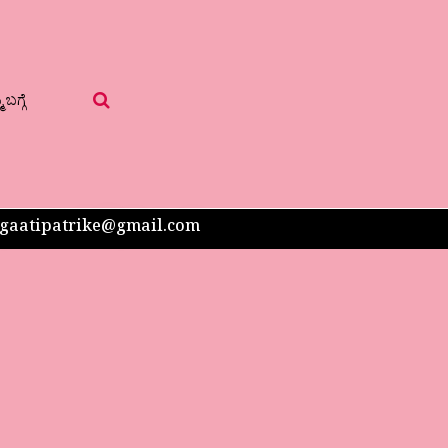
 ಬಗ್ಗೆ
 sangaatipatrike@gmail.com