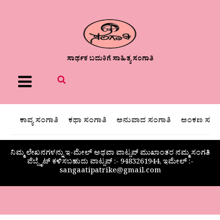
ಸಾರ್ಥಕ ಬದುಕಿಗೆ ಸಾಹಿತ್ಯ ಸಂಗಾತಿ
Menu
ಕಾವ್ಯ ಸಂಗಾತಿ
ಕಥಾ ಸಂಗಾತಿ
ಅನುವಾದ ಸಂಗಾತಿ
ಅಂಕಣ ಸಂಗಾ
ನಿಮ್ಮ ಲೇಖನಗಳನ್ನು ಇ-ಮೇಲ್ ಅಥವಾ ವಾಟ್ಸಪ್ ಮುಖಾಂತರ ನಮ್ಮ ಸಂಗತಿ
ವೆಬ್ಸೈಟ್ ಕಳಿಸಬಹುದು ವಾಟ್ಸಪ್‌ :- 9483261944, ಇಮೇಲ್ :-
sangaatipatrike@gmail.com