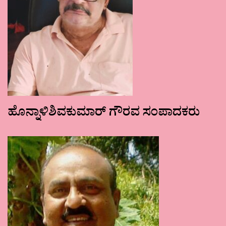
ಹೊನ್ನಾಳಿಶಿವಕುಮಾರ್ ಗೌರವ ಸಂಪಾದಕರು