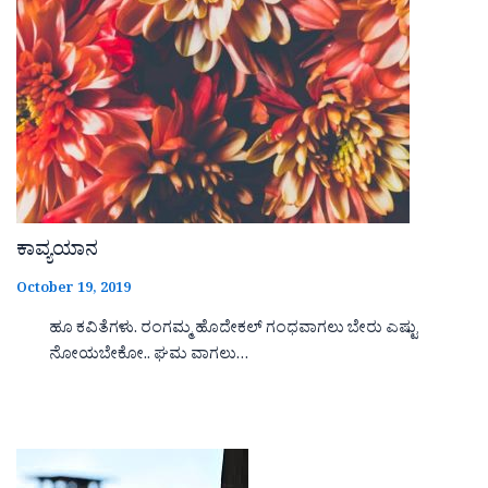
ಕಾವ್ಯಯಾನ
October 19, 2019
ಹೂ ಕವಿತೆಗಳು. ರಂಗಮ್ಮ ಹೊದೇಕಲ್ ಗಂಧವಾಗಲು ಬೇರು ಎಷ್ಟು
ನೋಯಬೇಕೋ.. ಘಮ ವಾಗಲು…