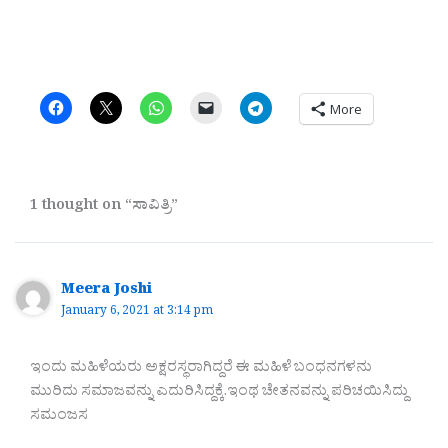
More
1 thought on “ಸಾವಿತ್ರಿ”
Meera Joshi
January 6, 2021 at 3:14 pm
ಇಂದು ಮಹಿಳೆಯರು ಅಕ್ಷರಸ್ಥರಾಗಿದ್ದರೆ ಈ ಮಹಿಳೆ ಬಂಧನಗಳನು
ಮುರಿದು ಸಮಾಜವನ್ನು ಎದುರಿಸಿದ್ದಕ್ಕೆ.ಇಂಥ ಚೇತನವನ್ನು ಪರಿಚಯಿಸಿದ್ದು
ಸಮಂಜಸ