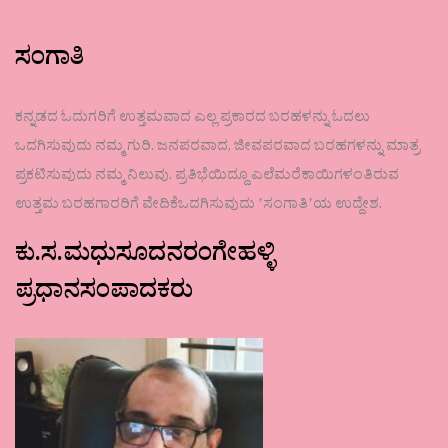
ಸಂಗಾತಿ
ಕನ್ನಡದ ಓದುಗರಿಗೆ ಉತ್ತಮವಾದ ಎಲ್ಲ ಪ್ರಕಾರದ ಬರಹಳನ್ನು ಓದಲು
ಒದಗಿಸುವುದು ನಮ್ಮ ಗುರಿ. ಜನಪರವಾದ, ಜೀವಪರವಾದ ಬರಹಗಳನ್ನು ಮಾತ್ರ
ಪ್ರಕಟಿಸುವುದು ನಮ್ಮ ನಿಲುವು. ಪ್ರತಿಭೆಯಿದ್ದೂ ಎಲೆಮರೆಕಾಯಿಗಳಂತಿರುವ
ಉತ್ತಮ ಬರಹಗಾರರಿಗೆ ವೇದಿಕೆಒದಗಿಸುವುದು ʼಸಂಗಾತಿʼಯ ಉದ್ದೇಶ.
ಕು.ಸ.ಮಧುಸೂದನರಂಗೇಹಳ್ಳಿ
ಪ್ರಧಾನಸಂಪಾದಕರು