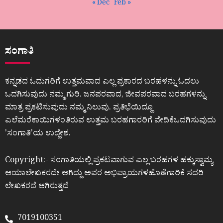
« Dec
Feb »
ಸಂಗಾತಿ
ಕನ್ನಡದ ಓದುಗರಿಗೆ ಉತ್ತಮವಾದ ಎಲ್ಲ ಪ್ರಕಾರದ ಬರಹಳನ್ನು ಓದಲು
ಒದಗಿಸುವುದು ನಮ್ಮ ಗುರಿ. ಜನಪರವಾದ, ಜೀವಪರವಾದ ಬರಹಗಳನ್ನು
ಮಾತ್ರ ಪ್ರಕಟಿಸುವುದು ನಮ್ಮ ನಿಲುವು. ಪ್ರತಿಭೆಯಿದ್ದೂ
ಎಲೆಮರೆಕಾಯಿಗಳಂತಿರುವ ಉತ್ತಮ ಬರಹಗಾರರಿಗೆ ವೇದಿಕೆಒದಗಿಸುವುದು
ʼಸಂಗಾತಿʼಯ ಉದ್ದೇಶ.
Copyright:- ಸಂಗಾತಿಯಲ್ಲಿ ಪ್ರಕಟವಾಗುವ ಎಲ್ಲ ಬರಹಗಳ ಹಕ್ಕುಸ್ವಾಮ್ಯ
ಆಯಾಲೇಖಕರದೇ ಆಗಿದ್ದು ಅವರ ಅಭಿಪ್ರಾಯಗಳಹೊಣೆಗಾರಿಕೆ ಸದರಿ
ಲೇಖಕರದೆ ಆಗಿರುತ್ತದೆ
7019100351