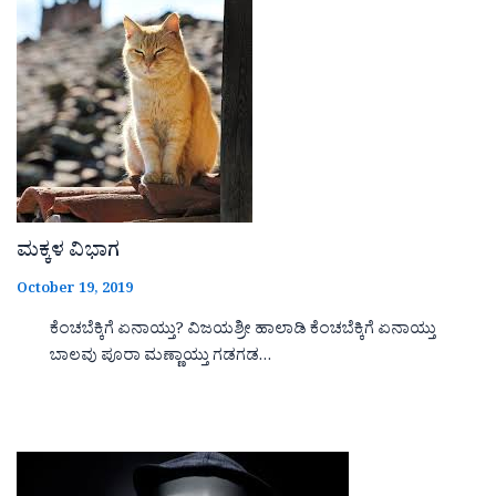
ಮಕ್ಕಳ ವಿಭಾಗ
October 19, 2019
ಕೆಂಚಬೆಕ್ಕಿಗೆ ಏನಾಯ್ತು? ವಿಜಯಶ್ರೀ ಹಾಲಾಡಿ ಕೆಂಚಬೆಕ್ಕಿಗೆ ಏನಾಯ್ತು
ಬಾಲವು ಪೂರಾ ಮಣ್ಣಾಯ್ತು ಗಡಗಡ…