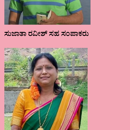
ಸುಜಾತಾ ರವೀಶ್ ಸಹ ಸಂಪಾಕರು