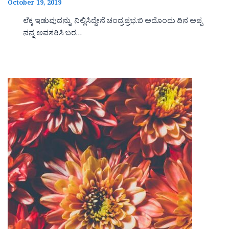
October 19, 2019
ಲೆಕ್ಕ ಇಡುವುದನ್ನು ನಿಲ್ಲಿಸಿದ್ದೇನೆ ಚಂದ್ರಪ್ರಭ.ಬಿ ಅದೊಂದು ದಿನ ಅಪ್ಪ
ನನ್ನ ಅವಸರಿಸಿ ಬರ…