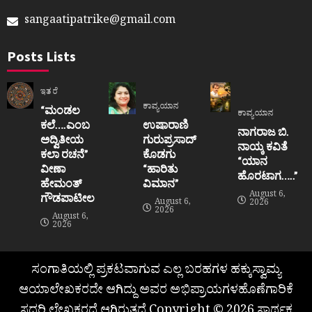
sangaatipatrike@gmail.com
Posts Lists
ಇತರೆ
ಕಾವ್ಯಯಾನ
“ಮಂಡಲ
ಕಾವ್ಯಯಾನ
ಕಲೆ….ಎಂಬ
ಉಷಾರಾಣಿ
ನಾಗರಾಜ ಬಿ.
ಅದ್ವಿತೀಯ
ಗುರುಪ್ರಸಾದ್
ನಾಯ್ಕ ಕವಿತೆ
ಕಲಾ ರಚನೆ”‌
ಕೊಡಗು
“ಯಾನ
ವೀಣಾ
“ಹಾರಿತು
ಹೊರಟಾಗ…..”
ಹೇಮಂತ್‌
ವಿಮಾನ”
August 6,
ಗೌಡಪಾಟೀಲ
August 6,
2026
2026
August 6,
2026
ಸಂಗಾತಿಯಲ್ಲಿ ಪ್ರಕಟವಾಗುವ ಎಲ್ಲ ಬರಹಗಳ ಹಕ್ಕುಸ್ವಾಮ್ಯ
ಆಯಾಲೇಖಕರದೇ ಆಗಿದ್ದು ಅವರ ಅಭಿಪ್ರಾಯಗಳಹೊಣೆಗಾರಿಕೆ