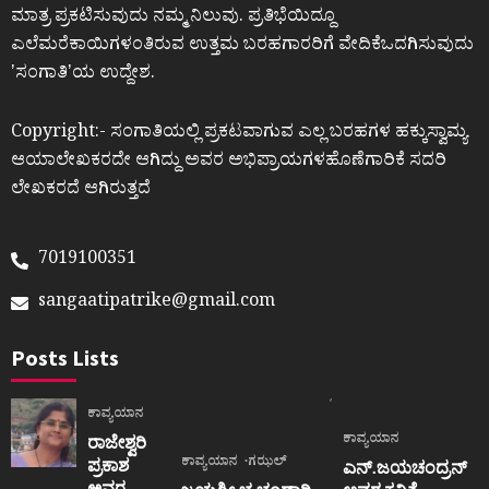
ಮಾತ್ರ ಪ್ರಕಟಿಸುವುದು ನಮ್ಮ ನಿಲುವು. ಪ್ರತಿಭೆಯಿದ್ದೂ
ಎಲೆಮರೆಕಾಯಿಗಳಂತಿರುವ ಉತ್ತಮ ಬರಹಗಾರರಿಗೆ ವೇದಿಕೆಒದಗಿಸುವುದು
ʼಸಂಗಾತಿʼಯ ಉದ್ದೇಶ.
Copyright:- ಸಂಗಾತಿಯಲ್ಲಿ ಪ್ರಕಟವಾಗುವ ಎಲ್ಲ ಬರಹಗಳ ಹಕ್ಕುಸ್ವಾಮ್ಯ
ಆಯಾಲೇಖಕರದೇ ಆಗಿದ್ದು ಅವರ ಅಭಿಪ್ರಾಯಗಳಹೊಣೆಗಾರಿಕೆ ಸದರಿ
ಲೇಖಕರದೆ ಆಗಿರುತ್ತದೆ
7019100351
sangaatipatrike@gmail.com
Posts Lists
ಕಾವ್ಯಯಾನ
ಕಾವ್ಯಯಾನ
ರಾಜೇಶ್ವರಿ
ಕಾವ್ಯಯಾನ
ಗಝಲ್
ಪ್ರಕಾಶ
ಎನ್.ಜಯಚಂದ್ರನ್
ಅವರ