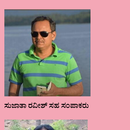
ಸುಜಾತಾ ರವೀಶ್ ಸಹ ಸಂಪಾಕರು