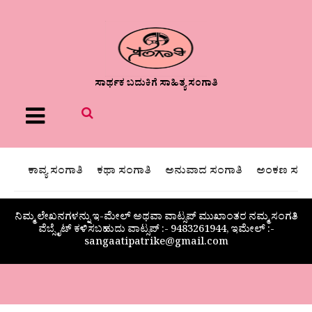
ಸಾರ್ಥಕ ಬದುಕಿಗೆ ಸಾಹಿತ್ಯ ಸಂಗಾತಿ
Menu
ಕಾವ್ಯ ಸಂಗಾತಿ
ಕಥಾ ಸಂಗಾತಿ
ಅನುವಾದ ಸಂಗಾತಿ
ಅಂಕಣ ಸಂಗಾ
ನಿಮ್ಮ ಲೇಖನಗಳನ್ನು ಇ-ಮೇಲ್ ಅಥವಾ ವಾಟ್ಸಪ್ ಮುಖಾಂತರ ನಮ್ಮ ಸಂಗತಿ
ವೆಬ್ಸೈಟ್ ಕಳಿಸಬಹುದು ವಾಟ್ಸಪ್‌ :- 9483261944, ಇಮೇಲ್ :-
sangaatipatrike@gmail.com