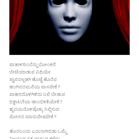
ಪಾತಾಳದಿಂದೆದ್ದು ಭೋಂಕನೆ
ಬೇಟೆಯಾಡುವ ವಿಧಿಯೇ
ಶ್ವಾನದಲ್ಲಡಗಿ ಹೊಟ್ಟೆ ಹೊರೆವ
ಹಂಗಿನರಮನೆಯ ವಾಸವೇಕೆ ?
ವಾಹನದೊಳಗಿಳಿದು ಬಲಿ ಬೇಡುವ
ಭಿಕ್ಷಾಟನೆಯ ಡಾಂಭಿಕತೆಯೇಕೆ ?
ಹೃದಯದೊಳಪೊಕ್ಕು ನಿಲ್ಲಿಸುವ
ಮೋಸದ ಮಾರುವೇಷವೇಕೆ ?
ಹೊರಬಂದು ಎದುರಾಗಿಬಿಡು ಒಮ್ಮೆ