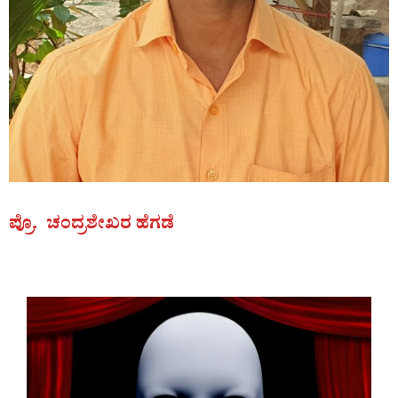
ಪ್ರೊ. ಚಂದ್ರಶೇಖರ ಹೆಗಡೆ