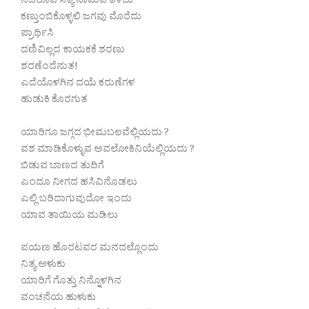
ನಿಜರೂಪ ಸತ್ಯ ನಾಮವ ತಳೆದು
ಕಣ್ತುಂಬಿಕೊಳ್ಳಲಿ ಜಗವು ಮೊರೆದು
ಪ್ರಾರ್ಥಿಸಿ
ದಣಿವಿಲ್ಲದ ಕಾಯಕಕೆ ಶರಣು
ಶರಣೆಂದೆನುತ!
ಎದೆಯೊಳಗಿನ ದಯೆ ಕರುಣೆಗಳ
ಹುಡುಕಿ ಕೊರಗುತ
ಯಾರಿಗೂ ಜಗ್ಗದ ಭೀಮಬಲವೆಲ್ಲಿಯದು ?
ವಶ ಮಾಡಿಕೊಳ್ಳುವ ಅವಲೋಕಿನಿಯೆಲ್ಲಿಯದು ?
ಬಿಡುವ ಬಾಣದ ತುದಿಗೆ
ಎಂದೂ ನೀಗದ ಹಸಿವಿನೊಡಲು
ಎಲ್ಲಿ ಬರಿದಾಗುವುದೋ ಇಂದು
ಯಾವ ತಾಯಿಯ ಮಡಿಲು
ಪಯಣ ಹೊರಟವರ ಮನದಲ್ಲೊಂದು
ನಿತ್ಯ ಅಳುಕು
ಯಾರಿಗೆ ಗೊತ್ತು ನಿನ್ನೊಳಗಿನ
ವಂಚನೆಯ ಹುಳುಕು