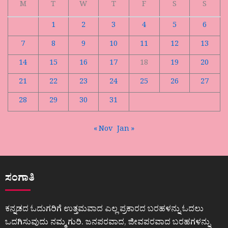
M
T
W
T
F
S
S
1
2
3
4
5
6
7
8
9
10
11
12
13
14
15
16
17
18
19
20
21
22
23
24
25
26
27
28
29
30
31
« Nov
Jan »
ಸಂಗಾತಿ
ಕನ್ನಡದ ಓದುಗರಿಗೆ ಉತ್ತಮವಾದ ಎಲ್ಲ ಪ್ರಕಾರದ ಬರಹಳನ್ನು ಓದಲು
ಒದಗಿಸುವುದು ನಮ್ಮ ಗುರಿ. ಜನಪರವಾದ, ಜೀವಪರವಾದ ಬರಹಗಳನ್ನು