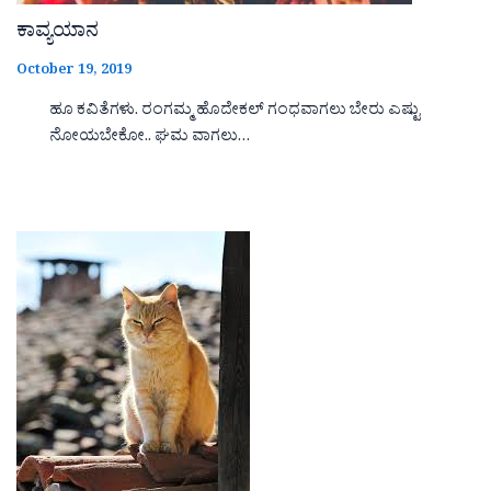
ಕಾವ್ಯಯಾನ
October 19, 2019
ಹೂ ಕವಿತೆಗಳು. ರಂಗಮ್ಮ ಹೊದೇಕಲ್ ಗಂಧವಾಗಲು ಬೇರು ಎಷ್ಟು
ನೋಯಬೇಕೋ.. ಘಮ ವಾಗಲು…