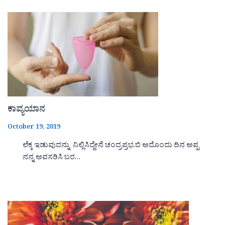
ಕಾವ್ಯಯಾನ
October 19, 2019
ಲೆಕ್ಕ ಇಡುವುದನ್ನು ನಿಲ್ಲಿಸಿದ್ದೇನೆ ಚಂದ್ರಪ್ರಭ.ಬಿ ಅದೊಂದು ದಿನ ಅಪ್ಪ
ನನ್ನ ಅವಸರಿಸಿ ಬರ…