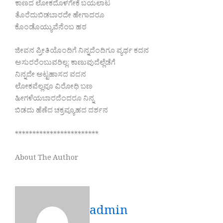
ಕಾಣದ ಲೋಕದೊಳಗೇಕೆ ಬಯಲಾಟ
ತೊರೆದುಬಿಡಬಾರದೇ ಹೇಗಾದರೂ
ಕೊಂಡೊಯ್ಯುವೆನೆಂಬ ಹಠ
ಜೀವನ ಪ್ರೀತಿಯೊಂದಿಗೆ ನಿನ್ನದೆಂದಿಗೂ ವ್ಯರ್ಥ ಕದನ
ಅಸುರರೆಂಬುವರಿಲ್ಲ; ಕಾಣುವುದೆಲ್ಲೆಡೆಗೆ
ನಿನ್ನದೇ ಅಟ್ಟಹಾಸದ ವದನ
ಲೋಕವೆಲ್ಲವೂ ವಿರೋಧಿ ಬಣ
ಹೀಗಳೆಯಬಾರದೆಂದರೂ ನಿನ್ನ
ಬಿಡದು ಹೆಣೆದ ಚಕ್ರವ್ಯೂಹದ ದರ್ಶನ
************************
About The Author
admin