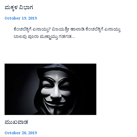
ಮಕ್ಕಳ ವಿಭಾಗ
October 19, 2019
ಕೆಂಚಬೆಕ್ಕಿಗೆ ಏನಾಯ್ತು? ವಿಜಯಶ್ರೀ ಹಾಲಾಡಿ ಕೆಂಚಬೆಕ್ಕಿಗೆ ಏನಾಯ್ತು
ಬಾಲವು ಪೂರಾ ಮಣ್ಣಾಯ್ತು ಗಡಗಡ…
ಮುಖವಾಡ
October 20, 2019