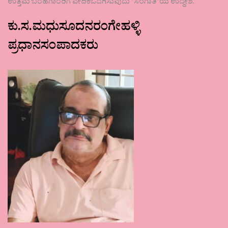
ಉತ್ತಮ ಬರಹಗಾರರಿಗೆ ವೇದಿಕೆಒದಗಿಸುವುದು ʼಸಂಗಾತಿʼಯ ಉದ್ದೇಶ.
ಕು.ಸ.ಮಧುಸೂದನರಂಗೇಹಳ್ಳಿ
ಪ್ರಧಾನಸಂಪಾದಕರು