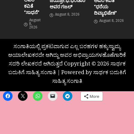
ಜಯಶ್ರೀ.ಭ.ಭಂಡಾರಿ
ಅವರ ಕವಿತೆ
ಕವಿತೆ
ಅವರ ಗಜಲ್
“ಧರೆಯ
“ಸಾಧನೆ”
ದಿವ್ಯಾಭಿಷೇಕ”
August 8, 2026
August
August 8, 2026
8,
2026
ಸಂಗಾತಿಯಲ್ಲಿ ಪ್ರಕಟವಾಗುವ ಎಲ್ಲ ಬರಹಗಳ ಹಕ್ಕುಸ್ವಾಮ್ಯ
ಆಯಾಲೇಖಕರದೇ ಆಗಿದ್ದು ಅವರ ಅಭಿಪ್ರಾಯಗಳಹೊಣೆಗಾರಿಕೆ
ಸದರಿ ಲೇಖಕರದೆ ಆಗಿರುತ್ತದೆ Copyright © 2026 ಸಾರ್ಥಕ
ಬದುಕಿಗೆ ಸಾಹಿತ್ಯ ಸಂಗಾತಿ | Powered by ಸಾರ್ಥಕ ಬದುಕಿಗೆ
ಸಾಹಿತ್ಯ ಸಂಗಾತಿ
More