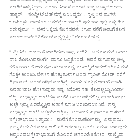
ಊಟ ತಿಂಡಿ ಎಲ್ಲಾ ಟೈಮ್ ಟೈಮಿಗೆ ಆಗ್ಬೇಕು. ತನಗೆ ಬೇಕಾದನ್ನು ತಾನೇ
ಮಾಡಿಕೊಳ್ಳುತ್ತಿದ್ದರು. ಎರಡು ತಿಂಗಳ ಮುಂಚೆ ಸಣ್ಣ ಅಟ್ಯಾಕ್ ಬಂದು,
ಡಾಕ್ಟರ್, ” ಕಂಪ್ಲೀಟ್ ಬೆಡ್ ರೆಸ್ಟ್ ಎಂದಿದ್ದರು” . ಸ್ವಲ್ಪ ದಿನ ಮಗಳು
ಬಂದಿದ್ದಳು. ಅವಳಿಗೂ ಅವಳದ್ದೇ ಜವಾಬ್ದಾರಿ ಇರುವಾಗ ಇಲ್ಲಿ ಎಷ್ಟು ದಿನ
ಇರುವುದು? ” ಬೇರೆ ಒಳ್ಳೆಯ ಕೆಲಸದವಳು ಸಿಗುವ ವರೆಗೆ ಅಡುಗೆ ಕೆಲಸ
ಮಾಡಬಹುದೇ ” ಕಿಶೋರ್ ನನ್ನಲ್ಲಿ ಪ್ರೀತಿಯಿಂದ ಕೇಳಿದ್ದ.
” ಪ್ರೀತಿಗೇ ಯಾರು ಸೋಲದಿರಲು ಸಾಧ್ಯ ಸರ್.? ” ಅದೂ ನಮಗೆ ಒಂದು
ದಾರಿ ತೋರಿಸಿದವರಿಗೆ? ನಾನೂ ಒಪ್ಪಿಕೊಂಡೆ. ಆದರೆ ಮಗುವನ್ನು ಅಲ್ಲಿ
ಕರ್ರ್ಕೊಂಡು ಹೋಗುವುದು ತುಂಬಾ ಕಷ್ಟ. ಮುಂಬೈ ಲೋಕಲ್ ಗರ್ದಿ ನಿಮಗೆ
ಗೊತ್ತೇ ಉಂಟು. ಬೆಳಗಿನ ಹೊತ್ತು ಕುರ್ಲಾ ದಿಂದ ಗ್ರಾಂಟ್ ರೋಡ್ ವರೆಗೆ
ದಿನಾ ಆಪ್ ಅಂಡ್ ಡೌನ್ ಮಾಡ್ತಿದ್ದೆ. ಎರಡು ಹೊತ್ತಿನ ಅಡುಗೆ ಮಾಡಿ
ಎರಡು ಬಾರಿ ಹೋಗುವುದು ಕಷ್ಟ. ಕಿಶೋರ ಸಹ ಕೆಲ್ಸದಲ್ಲಿ ಬ್ಯುಸಿಯಾಗಿ
ಬಿಟ್ಟ. ಮಧ್ಯಾಹ್ನದ ಊಟಕ್ಕೂ ಮನೆಗೆ ಬರಲು ಆಗ್ತಿರಲಿಲ್ಲ. ಹಾಗಾಗಿ ನಾನು
ಅಲ್ಲೇ ಇದ್ದು ಎರಡ್ಹೊತ್ತಿನ ಅಡುಗೆ ಮಾಡಿ ಬರಲಾರಂಭಿಸಿದೆ. ನನ್ನ
ಮಧ್ಯಾಹ್ನದ ಊಟ ಅಲ್ಲಿಯೇ ಆಗ್ತಿತ್ತು. ಬರುವಾಗ ಏನಾದರೂ ಉಳಿದರೆ ,
ಜಿಗ್ನೇಶ್ ಭಾಯಿ ಒತ್ತಾಯಿಸಿ ” ಮನೆಗೆ ಕೊಂಡುಹೋಗಮ್ಮ” ಎನ್ನುವರು .
ನಮ್ಮ ವೇದುವಿಗೆ ಮಾತ್ರ ಅಲ್ಲಿ ಸರಿ ಆಗ್ಲೇ ಇಲ್ಲ. ಒಂದೇ ಸಮನೆ ಅಳುವುದು.
ಆದ್ದರಿಂದ ಜಿಗ್ನೇಶ್ ಭಾಯಿಗೆ ತೊಂದರೆ ಆಗದಂತೆ ಕಿಶೋರ ನಾಲ್ಕೈದು