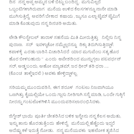
ದಿನ ನನ್ನ ಅಪ್ಪ ಅಮ್ಮನ ಬಳಿ ಬಿಟ್ಟು ಬಂದಿದ್ದ . ಮಗುವಿಲ್ಲದೆ
ಒಬ್ಬಂಟಿಗಳಾಗಿರುವಾಗ ಮನೆಯ ಉಳಿದ ಕೆಲಸಗಳನ್ನೂ ನಾನೇ ಮಾಡಿ
ಮುಗಿಸುತ್ತಿದ್ದೆ. ಅವರಿಗೆ ಬೇಕಾದ ಕಷಾಯ , ಜ್ಯುಸೂ ಎಲ್ಲಾ ಟೈಮ್ ಟೈಮಿಗೆ
ಮಾಡಿ ಕೊಡುವುದು ನನ್ನ ದಿನಚರಿ ಆಯಿತು.
ಲೇಡಿ ಕೌಂಸ್ಟೇಬಲ್ ತಾರಾಳ ಸಹನೆಯ ಮಿತಿ ಮೀರುತ್ತಿತ್ತು ನಿಲ್ಲಿಸು ನಿನ್ನ
ಪುರಾಣ. ಸರ್ ಇವಳ್ಯಾಕೋ ನಮ್ಮೆಲ್ಲರನ್ನೂ ದಿಕ್ಕು ತಿರುಗಿಸುತ್ತಿದ್ದಾಳೆ.
ಕಪಾಳಕ್ಕೆ ಎರಡು ಬಾರಿಸಿ ವಿಚಾರಿಸಿದರೆ ಯಾರ ಮಗುವೆಂಬ ಸತ್ಯ ಹೊರ
ಹೊರ ಬೀಳಬಹುದು “ ಎಂದು ಆವೇಶದಿಂದ ಮುನ್ನುಗ್ಗಲು ಪಟವರ್ಧನ್
ಸರ್, ಅಡ್ಡ ಬಂದು, ಅಹೋ ಮ್ಯಾಡಮ್, ಜರ ಧೀರ್ ತರಿ ಧರಾ ….
(ಕೊಂಚ ತಾಳ್ಮೆಇರಲಿ ) ಅವಳು ಹೇಳ್ತಿದ್ದಾಳಲ್ಲ.
ಸರಿಯಮ್ಮ ಮುಂದುವರಿಸಿ, ಈಗ ಶರೂಳ ಗಂಟಲು ನಿಜವಾಗಿಯೂ
ಒಣಗಿತ್ತು. ಕೈಯಲ್ಲಿಯೇ ಒಂದು ಗ್ಲಾಸು ನೀರಿಗಾಗಿ ಸನ್ನೆ ಮಾಡಿ, ಒಂದೇ ಗುಕ್ಕಿಗೆ
ನೀರನ್ನು ಗಂಟಲೊಳಗಿಳಿಸಿ ಮುಂದುವರಿಸಲಾರಂಭಿಸಿದಳು.
ಜಿಗ್ನೇಶ್ ಭಾಯಿ ಪೂರ್ತಿ ಚೇತರಿಸಿದ ಬಳಿಕ ಇನ್ನೇನು ನನ್ನ ಕೆಲಸ ಆಯಿತು,
ಇನ್ನು ತಾನು ಹೊರಡುತ್ತೆಂದು ಹೇಳಿದ್ದೆ. ಮನೆಯಲ್ಲಿ ಹೆಣ್ಣೆಂದು ಇದ್ದರೆ
ಅದೆಷ್ಟು ಕಳೆ ಇರುತ್ತೆ ನೋಡು. ನನ್ನ ಮನೆಯವಳು ಇಹಲೋಕ ತ್ಯಜಿಸಿದ