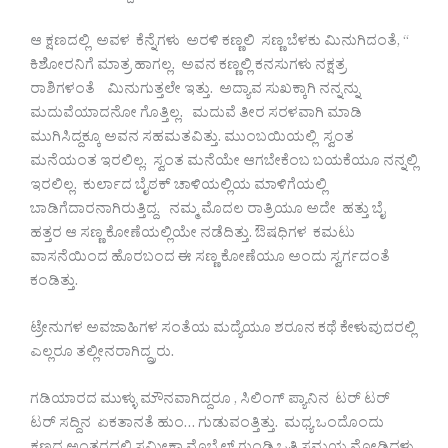
ಆ ಕ್ಷಣದಲ್ಲಿ ಅವಳ ಕೆನ್ನೆಗಳು ಅರಳಿ ಕಣ್ಣಲಿ ಸಣ್ಣ ಬೆಳಕು ಮಿನುಗಿದಂತೆ, “
ಕಿಶೋರನಿಗೆ ಮಾತ್ರ ಹಾಗಲ್ಲ. ಅವನ ಕಣ್ಣಲ್ಲಿ ಕನಸುಗಳು ನಕ್ಷತ್ರ
ರಾಶಿಗಳಂತೆ ಮಿನುಗುತ್ತಲೇ ಇತ್ತು. ಅದ್ಯಾವ ಸುಖಕ್ಕಾಗಿ ನನ್ನನ್ನು
ಮದುವೆಯಾದನೋ ಗೊತ್ತಿಲ್ಲ. ಮದುವೆ ತೀರ ಸರಳವಾಗಿ ಮಾಡಿ
ಮುಗಿಸಿದ್ದಕ್ಕೂ ಅವನ ಸಹಮತವಿತ್ತು. ಮುಂಬಯಿಯಲ್ಲಿ ಸ್ವಂತ
ಮನೆಯಂತ ಇರಲಿಲ್ಲ. ಸ್ವಂತ ಮನೆಯೇ ಆಗಬೇಕೆಂಬ ಬಯಕೆಯೂ ನನ್ನಲ್ಲಿ
ಇರಲಿಲ್ಲ. ಕುರ್ಲಾದ ಬೈಠಕ್ ಚಾಳಿಯಲ್ಲಿಯ ಮಾಳಿಗೆಯಲ್ಲಿ
ಬಾಡಿಗೆದಾರನಾಗಿರುತ್ತಿದ್ದ. ನಮ್ಮ ಮೊದಲ ರಾತ್ರಿಯೂ ಅದೇ ಹತ್ತು ಬೈ
ಹತ್ತರ ಆ ಸಣ್ಣ ಕೋಣೆಯಲ್ಲಿಯೇ ನಡೆದಿತ್ತು. ಔಷಧಿಗಳ ಕಮಟು
ವಾಸನೆಯಿಂದ ಹೊರಬಂದ ಈ ಸಣ್ಣ ಕೋಣೆಯೂ ಅಂದು ಸ್ವರ್ಗದಂತೆ
ಕಂಡಿತ್ತು.
ಟ್ರೇನುಗಳ ಅವಜಾಹಿಗಳ ಸಂತೆಯ ಮದ್ಯೆಯೂ ಶರೂನ ಕಥೆ ಕೇಳುವುದರಲ್ಲಿ
ಎಲ್ಲರೂ ತಲ್ಲೀನರಾಗಿದ್ದ್ರರು.
ಗಡಿಯಾರದ ಮುಳ್ಳು ಮೌನವಾಗಿದ್ದರೂ , ಸಿಲಿಂಗ್ ಪ್ಯಾನಿನ ಟರ್ ಟರ್
ಟರ್ ಸದ್ದಿನ ಏಕತಾನತೆ ಹುಂ… ಗುಡುವಂತ್ತಿತ್ತು. ಮಧ್ಯ ಒಂದೊಂದು