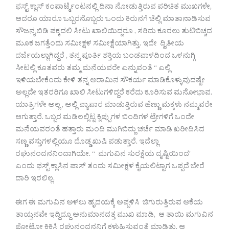
ಫಸ್ಟ್ ಕ್ಲಾಸ್ ಕಂಪಾರ್ಟ್ಮೆಂಟನಲ್ಲಿ ದಿನಾ ನೋಡುತ್ತಿರುವ ಪರಿಚಿತ ಮುಖಗಳೇ,
ಆದರೂ ಯಾರೂ ಒಬ್ಬರನೊಬ್ಬರು ಒಂದು ಕಿರುನಗೆ ಚೆಲ್ಲಿ ಮಾತಾನಾಡಿಸುವ
ಸೌಜನ್ಯ ಬಿಡಿ ಪಕ್ಕದಲಿ ಸೀಟು ಖಾಲಿಯಿದ್ದರೂ , ಸರಿದು ಕೂರಲು ತುಟಿಬಿಚ್ಚದ
ಮೂಕ ಜಗತ್ತೆಂದು ಸಮೀಕ್ಷಳ ಸಮೀಕ್ಷೆಯಾಗಿತ್ತು. ಇದೇ ದ್ವಿತೀಯ
ದರ್ಜೆಯಲ್ಲಾಗಿದ್ದರೆ , ತನ್ನ ಪೂರ್ತಿ ಶಕ್ತಿಯ ಬಂಡವಾಳದಿಂದ ಒಳನುಗ್ಗಿ
ಸೀಟಲ್ಲಿ ಕೂತವರು ತಮ್ಮ ಮನೆಯವರೇ ಎನ್ನುವಂತೆ “ ಎಲ್ಲಿ
ಇಳಿಯಬೇಕೆಂದು ಕೇಳಿ ತನ್ನ ಆರಾಮಿನ ಸೌಕರ್ಯ ಮಾಡಿಕೊಳ್ಳುವುದಷ್ಟೇ
ಅಲ್ಲದೇ ಇತರರಿಗೂ ಖಾಲಿ ಸೀಟುಗಳಿದ್ದರೆ ಕರೆದು ಕೂರಿಸುವ ಮನೋಭಾವ.
ಯಾತ್ರಿಗಳೇ ಅಲ್ಲ , ಅಲ್ಲಿ ವ್ಯಾಪಾರ ಮಾಡುತ್ತಿರುವ ಹೆಣ್ಣು ಮಕ್ಕಳು ನಮ್ಮವರೇ
ಆಗುತ್ತಾರೆ. ಒಬ್ಬರ ಮಡಿಲಲ್ಲಿಟ್ಟ ಕ್ಲಿಪ್ಪುಗಳ ಬಿಂದಿಗಳ ಟ್ರೇಗಳಿಗೆ ಒಂದೇ
ಮನೆಯವರಂತೆ ಹತ್ತಾರು ಮಂದಿ ಮುಗಿಬಿದ್ದು ಚರ್ಚೆ ಮಾಡಿ ಖರೀದಿಸಿದ
ಸಣ್ಣ ವಸ್ತುಗಳಲ್ಲಿಯೂ ದೊಡ್ಡ ಖುಷಿ ಪಡುತ್ತಾರೆ. ಇದೆಲ್ಲಾ
ರಘುನಂದನನಿಂದಾಗಿಯೇ. “ ಮಗುವಿನ ಸುರಕ್ಷೆಯ ದೃಷ್ಟಿಯಿಂದ’
ಎಂದು ಫಸ್ಟ್ ಕ್ಲಾಸಿನ ಪಾಸ್ ತಂದು ಸಮೀಕ್ಷಳ ಕೈಯಲಿಟ್ಟಾಗ ಒಪ್ಪದೆ ಬೇರೆ
ದಾರಿ ಇರಲಿಲ್ಲ.
ಈಗ ಈ ಮಗುವಿನ ಅಳಲು ಹೃದಯಕ್ಕೆ ಅಪ್ಪಳಿಸಿ ಚಿಗುರುತ್ತಿರುವ ಆಕೆಯ
ತಾಯ್ತನವೇ ಇದ್ದಿದ್ದೂ ಅನುಮಾನದತ್ತ ಮುಖ ಮಾಡಿ, ಆ ತಾಯಿ ಮಗುವಿನ
ಪೋಟೋ ಕ್ಲಿಕಿಸಿ ರಘುನಂದನನಿಗೆ ಕಳುಹಿಸುವಂತೆ ಮಾಡಿತ್ತು. ಆ