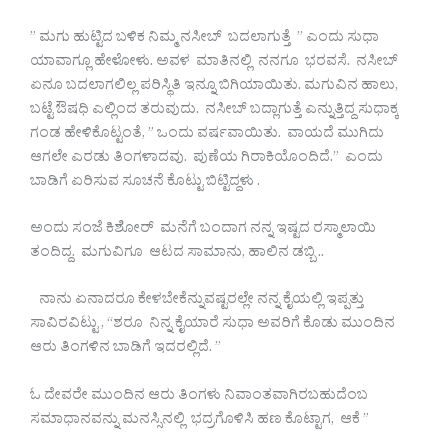
” ಮಗು ಹುಟ್ಟಿದ ಬಳಿಕ ನಿಮ್ಮ ನಸೀಬ್ ಬದಲಾಗುತ್ತೆ ” ಎಂದು ಸುಧಾ
ಯಾವಾಗ್ಲೂ ಹೇಳೋಳು. ಅವಳ ಮಾತಿನಲ್ಲಿ ನನಗೂ ಭರವಸೆ. ನಸೀಬ್
ಏನೂ ಬದಲಾಗಲಿಲ್ಲ ಪರಿಸ್ಥಿತಿ ಇನ್ನೂ ಬಿಗಿಯಾಯಿತು. ಮಗುವಿನ ಹಾಲು,
ಬಟ್ಟೆ ಔಷಧಿ ಎಲ್ಲಿಂದ ತರುವುದು. ನಸೀಬ್ ಬದ್ಲಾಗುತ್ತೆ ಎನ್ನುತ್ತಿದ್ದ ಸುಧಾಕ್ಕ
ಗಂಡ ಹೇಳಿಕೊಟ್ಟಂತೆ, ” ಒಂದು ವರ್ಷವಾಯಿತು. ವಾಯದೆ ಮುಗಿದು
ಆಗಲೇ ಎರಡು ತಿಂಗಳಾದವು. ಪುಣೆಯ ಗಿರಾಕಿಯೊಂದಿದೆ.” ಎಂದು
ಬಾಡಿಗೆ ಏರಿಸುವ ಸೂಚನೆ ಕೊಟ್ಟು ಬಿಟ್ಟಿದ್ದಳು .
ಅಂದು ಸಂಜೆ ಕಿಶೋರ್ ಮನೆಗೆ ಬಂದಾಗ ನನ್ನ ಇಷ್ಟದ ರಸ್ಮಾಲಾಯಿ
ತಂದಿದ್ದ. ಮಗುವಿಗೂ ಆಟದ ಸಾಮಾನು, ಹಾಲಿನ ಡಬ್ಬಿ ..
ನಾನು ಏನಾದರೂ ಕೇಳಬೇಕೆನ್ನುವಷ್ಟರಲ್ಲೇ ನನ್ನ ಕೈಯಲ್ಲಿ ಇಪ್ಪತ್ತು
ಸಾವಿರವಿಟ್ಟು , “ಶರೂ ನಿನ್ನ ಕೈಯಾರೆ ಸುಧಾ ಅವರಿಗೆ ಕೊಡು ಮುಂದಿನ
ಆರು ತಿಂಗಳಿನ ಬಾಡಿಗೆ ಇದರಲ್ಲಿದೆ. ”
ಓ ದೇವರೇ ಮುಂದಿನ ಆರು ತಿಂಗಳು ನಿವಾಂತವಾಗಿರಬಹುದೆಂಬ
ಸಮಾಧಾನವನ್ನು ಮನಸ್ಸಿನಲ್ಲಿ ಭದ್ರಗೊಳಿಸಿ ಹಣ ಕೊಟ್ಟಾಗ, ಆಕೆ ”