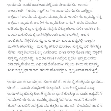
ಭಾಯಿಯ ಊಟ ಉಪಚಾರದಲ್ಲಿ ಏರುಪೇರಾಯಿತು. ಅಂದು
ಅಚಾನಕಾಗಿ “ ಶರೂ, ಗ್ಲಾಸ್ ತಾ “ ಅಂದಾಗ ನನಗಂತೂ ಎಲ್ಲಿಲ್ಲದ
ಆಶ್ಚರ್ಯ! ಅವರೂ ಮದ್ಯಪಾನ ಮಾಡ್ತಾರೆಂದು ಅಂದೇ ಗೊತ್ತಾದದ್ದು. ನನ್ನ
ಆಶ್ಚರ್ಯ ಪ್ರಾಯಶ: ಅವರಿಗೆ ಗೊತ್ತಾಯಿತೋ ಏನೂ? ಶರೂ ಮೊದಲು
ಕುಡಿಯುತ್ತಿರಲಿಲ್ಲ. ನನ್ನ ಪ್ರೇಮ ನನ್ನನು ಬಿಟ್ಟು ಹೋದ ಬಳಿಕ ಇವಳೇ ಗತಿ.
ಎಂದು ಬಾಟಲಿಯಲ್ಲಿ ಎದೆಗಚ್ಚಿಕೊಂಡು ಭಾವುಕನಾಗಿದ್ದ. ಆವನ
ಒಂಟಿತನದ ಬಿಕ್ಕಳಿಕೆಯನ್ನು ನಾನು ಅರ್ಥ ಮಾಡುವಷ್ಟರಲ್ಲಿ ಎಲ್ಲವೂ
ಮುಗಿದು ಹೋಗಿತ್ತು. ಮನಸ್ಸು ಹಗುರ ಮಾಡಲು ನನ್ನನ್ನು ಬಳಿ ಸೆಳೆದಷ್ಟೇ
ನೆನೆಪು ನನ್ನ ಕೊಸರಾಟಕ್ಕೂ ಎಡೆಬಿಡದ ಬಿಗಿತನದಲ್ಲಿ ಸೋತ ನನ್ನ ಬಿಕ್ಕಳಿಗೆ
ನನ್ನನ್ನು ಎಚ್ಚರಿಸಿತ್ತು. ಆದರೂ ಪೂರ್ತಿ ನಿದ್ದೆಯಲ್ಲಿಯೇ ಇದ್ದ ಮಂಪರು.
ಯಾರನ್ನು ಕೇಳೋದು, ಏನಂಥ ಹೇಳೋದು? ಮೈಯ ಗೀರು ಮನಸ್ಸನ್ನು
ಸೀಳಿ ಕಣ್ಣಲ್ಲಿ ಧಾರಾಕಾರ ಹರಿದು ಹೋಗಿದ್ದರೂ ಸ್ವಲ್ಪ ನಿರಾಳವಾಗುತ್ತಿದ್ದೆ.
ಭಾಯಿ ಎಂದು ಬಾಯ್ತುಂಬ ತುಂಬ ಕರೆದೆ . ಅವರಲ್ಲಿ ಹೆಂಡ್ತೀನೂ ಭಾಯಿ….
ಬೇನ್ …. ಎಂದೇ ಸಂಭೋದಿಸುತ್ತಾರಂತೆ. ಬದುಕಿನಲ್ಲಿ ಬಂದ ಎಲ್ಲಾ
ಭಾರಗಳನ್ನು ಹೊತ್ತು ಕೊಂಡಿದ್ದರೂ ಈ ಭಾರ ಹೊತ್ತೋದು ಬಹಳ ಕಷ್ಟವೆನಿಸಿ
ಸಾಯೋದೆ ಲೇಸೆಂದು ಅದಕ್ಕೂ ಪ್ರಯತ್ನಿಸಿದ ಸೀದಾ ಅಡುಗೆ ಕೋಣೆಗೆ
ಹೋಗಿ ಚಾಕುವಿನಿಂದ ಕೈಯ ನರ ಕತ್ತರಿಸಲು ಹೋದೆ . ವೇದುವಿನ ಹಾಲಿನ