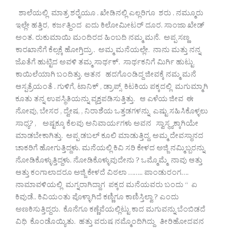
ಶಾಲೆಯಲ್ಲಿ ಮಾತ್ರ ಶರೈಯೂ . ಖೇಡಿನಲ್ಲಿ ಎಲ್ಲರಿಗೂ ಶರು . ನಮ್ಮೂರು
ಇಲ್ಲೇ ಹತ್ತಿರ, ಕರ್ಜತ್ದಿಂದ ಐದು ಕಿಲೋಮೀಟರ್ ದೂರ. ಸಾಂಜಾ ಖೇಡ್
ಅಂತ. ರುಕುಮಾಯಿ ಮಂದಿರದ ಹಿಂಬದಿ ನಮ್ಮ ಮನೆ. ಅಪ್ಪ ಸಣ್ಣ
ಕಾರಖಾನೆಗೆ ಕೆಲ್ಸಕ್ಕೆ ಹೋಗ್ತಿದ್ರು . ಅಮ್ಮ ಮನೆಯಲ್ಲೇ. ನಾನು ಮತ್ತು ನನ್ನ
ಜೊತೆಗೆ ಹುಟ್ಟಿದ ಅವಳಿ ತಮ್ಮ ಸಾರ್ಥಕ್. ಸಾರ್ಥಕನಿಗೆ ಮಿರ್ಗಿ ಹುಟ್ಟು
ಕಾಯಿಲೆಯಾಗಿ ಬಂದಿತ್ತು. ಆತನ ಹದಗೊಂಡಿದ್ದ ಜೀವಕ್ಕೆ ನಮ್ಮ ಮನೆ
ಆಸ್ಪತ್ರೆಯಂತೆ . ಗುಳಿಗೆ, ಟಾನಿಕ್ , ಡ್ರಾಪ್ಸ್ ಕಿಟಕಿಯ ಪಕ್ಕದಲ್ಲಿ ಮಗುಮ್ಮಾಗಿ
ಕೂತು ತನ್ನ ಉಪಸ್ಥಿತಿಯನ್ನು ವ್ಯಕ್ತಪಡಿಸುತ್ತಿತ್ತು. ಆ ಎಳೆಯ ಜೀವ ಈ
ನೋವು, ಬೇಸರ , ದ್ವೇಷ, , ನಿರಾಶೆಯ ಒತ್ತಡಗಳನ್ನು ಎಷ್ಟು ಸಹಿಸಿಕೊಳ್ಳಲು
ಸಾಧ್ಯ? , ಅಷ್ಟಕ್ಕೂ ಕೆಲವು ಅನಿವಾರ್ಯಗಳು ಅವನ ಸ್ವಾಸ್ಥ್ಯಕ್ಕಾಗಿಯೇ
ಮಾಡಬೇಕಾಗಿತ್ತು. ಅಪ್ಪ ಡಬಲ್ ಕೂಲಿ ಮಾಡುತ್ತಿದ್ದ. ಅಮ್ಮ ದೇವಸ್ಥಾನದ
ಚಾಕರಿಗೆ ಹೋಗುತ್ತಿದ್ದಳು. ಮನೆಯಲ್ಲಿ ಕಿವಿ ಸರಿ ಕೇಳದ ಅಜ್ಜಿ ನಮ್ಮಿಬ್ಬರನ್ನು
ನೋಡಿಕೊಳ್ಳುತ್ತಿದ್ದಳು. ನೋಡಿಕೊಳ್ಳುವುದೇನು ? ಒಮ್ಮೊಮ್ಮೆ ನಾವು ಆತ್ತು
ಆತ್ತು ಕಂಗಾಲಾದರೂ ಅಜ್ಜಿ ಕೇಳದೆ ವಿಠಲಾ …….. ಪಾಂಡುರಂಗ….
ನಾಮಾವಳಿಯಲ್ಲಿ ಮಗ್ನರಾಗಿದ್ದಾಗ ಪಕ್ಕದ ಮನೆಯವರು ಬಂದು “ ಏ
ಕಿವುಡೆ.. ಕಿವಿಯಂತು ಪೊಳ್ಳಾಗಿದೆ ಕಣ್ಣಿಗೂ ಕಾಣಿಸ್ತಿಲ್ವಾ ? ಎಂದು
ಅಣಕಿಸುತ್ತಿದ್ದರು. ಕೊನೆಗೂ ಕಣ್ಣೆವೆಯಲ್ಲಿಟ್ಟು ಕಾದ ಮಗುವನ್ನು ಬೆಂಬಿಡದೆ
ವಿಧಿ ಕೊಂಡೊಯ್ಯಿತು. ಹತ್ತು ವರುಷ ನಮ್ಮೊಂದಿಗಿದ್ದು ತೀರಿಹೋದವನ