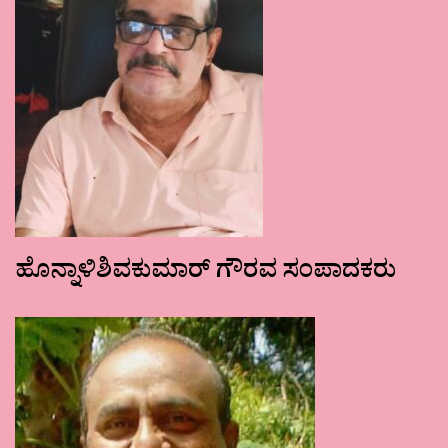
ಹೊನ್ನಾಳಿಶಿವಕುಮಾರ್ ಗೌರವ ಸಂಪಾದಕರು