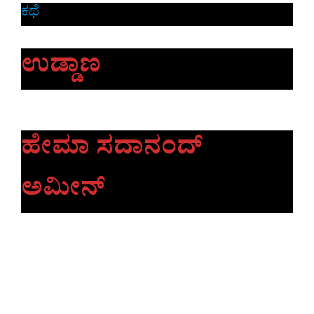
ಕಥೆ
ಉಡ್ಡಾಣ
ಹೇಮಾ ಸದಾನಂದ್
ಅಮೀನ್