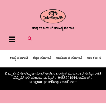
ಸಾರ್ಥಕ ಬದುಕಿಗೆ ಸಾಹಿತ್ಯ ಸಂಗಾತಿ
Menu
ಕಾವ್ಯ ಸಂಗಾತಿ
ಕಥಾ ಸಂಗಾತಿ
ಅನುವಾದ ಸಂಗಾತಿ
ಅಂಕಣ ಸಂಗಾ
ನಿಮ್ಮ ಲೇಖನಗಳನ್ನು ಇ-ಮೇಲ್ ಅಥವಾ ವಾಟ್ಸಪ್ ಮುಖಾಂತರ ನಮ್ಮ ಸಂಗತಿ
ವೆಬ್ಸೈಟ್ ಕಳಿಸಬಹುದು ವಾಟ್ಸಪ್‌ :- 9483261944, ಇಮೇಲ್ :-
sangaatipatrike@gmail.com