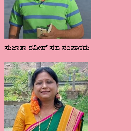
ಸುಜಾತಾ ರವೀಶ್ ಸಹ ಸಂಪಾಕರು