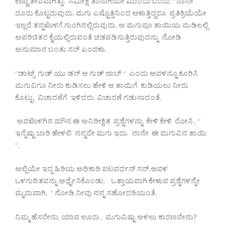
ಕಣ್ಣು ತೇವವಾಗಿತ್ತು. ಸಮೀಕ್ಷ ತಾನಾಗಿಯೇ ಮುಂದು ಬಂದು “ ನಾನೇ
ದೂರು ಕೊಟ್ಟರುವುದು. ಮಗು ಎಷ್ಟೊತ್ತಿನಿಂದ ಅಳುತ್ತಿದ್ದರೂ ಪ್ರತಿಕ್ರಿಯೆಯೇ
ಇಲ್ಲದೆ ತನ್ನಳೊಳಗೆ ಗುಂಗಿನಲ್ಲಿರುವುದು, ಅ ಮಗುವೂ ತಾಯಿಯ ಮಡಿಲಲ್ಲಿ
ಅಪರಿಚಿತರ ಕೈಯಲ್ಲಿರುವಂತೆ ಚಡಪಡಿಸುತ್ತಿರುವುದನ್ನು ನೋಡಿ
ಅನುಮಾನ ಬಂತು ಸರ್ ಎಂದಳು.
“ಡಾಟ್ಸ್ ಗುಡ್ ಯು ಡನ್ ಆ ಗುಡ್ ಜಾಬ್ “ ಎಂದು ಅವಳನ್ನೂ ಕೂರಿಸಿ
ಮಗುವಿಗೂ ನೀರು ಕುಡಿಸಲು ಹೇಳಿ ಆ ತಾಯಿಗೆ ಕುಡಿಯಲು ನೀರು
ಕೊಟ್ಟು, ವಿಚಾರಣೆಗೆ ಇಳಿದರು. ವಿಚಾರಣೆ ಗಡುಸಾದಂತೆ,
ಅವಳೊಳಗಿನ ಮೌನ ಈ ಅನಿರೀಕ್ಷಿತ ಪ್ರಶ್ನೆಗಳನ್ನು ಕೇಳಿ ಕೇಳಿ ರೋಸಿ , “
ಇನ್ನೆಷ್ಟು ಬಾರಿ ಹೇಳಲಿ ನನ್ನದೇ ಮಗು ಇದು. ನಾನೇ ಈ ಮಗುವಿನ ತಾಯಿ
“.
ಅಲ್ಲಿಯೇ ಇದ್ದ ಹಿರಿಯ ಅಧಿಕಾರಿ ಪಟವರ್ಧನ್ ಸರ್,ಅವಳ
ಒಳಗುದಿತವನ್ನು ಅರ್ಥೈಸಿಕೊಂಡು, ಒತ್ತಾಯವಾಗಿ ಕೇಳುವ ಪ್ರಶ್ನೆಗಳನ್ನೇ
ಮೃದುವಾಗಿ, “ ನೋಡಿ ನೀವು ನನ್ನ ಸಹೋದರಿಯಂತೆ,
ನಿಮ್ಮ ಹೆಸರೇನು, ಯಾವ ಊರು , ಮಗುವಿಷ್ಟು ಅಳಲು ಕಾರಣವೇನು?