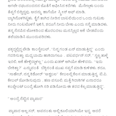
ಕ್ಷಣದ ಅಂತರದಲ್ಲಿ ಸಮೀಕ್ಷಾ ಮೊಬೈಲ್ ಗುಂಡಿ ಒತ್ತಿ ಸಮಯ ನೋಡಿದಳು.
ಆಗಲೇ ರಘುನಂದನನ ಜೊತೆಗೆ ಆಫೀಸಿನ ಕರೆಗಳು ಮೆಸೇಜ್ಗಳು ಬಂದು
ತೆಪ್ಪಗೆ ಬಿದ್ದಿದ್ದವು. ಅದನ್ನು ಹಾಗೆಯೇ ಸ್ಕ್ರೀನ್ ಆಫ್ ಮಾಡಿ,
ಬ್ಯಾಗಿನೊಳಗಿಟ್ಟಳು. ಕೈಗೆ ತಾಗಿದ ನೀರಿನ ಬಾಟಲಿಯಿಂದ ಒಂದು ಗುಟುಕು
ನೀರು ಗಂಟಲೊಳಗೆ ಇಳಿಸಿ, ಶರೂಗೆ ನೀರು ಬೇಕಾ ಎಂದು ಸನ್ನೆ ಮಾಡಿದಳು.
ತನ್ನ ನೆನಪಿನ ಲೋಕದಿಂದ ಹೊರಬರಲು ಮನಸ್ಸಿಲ್ಲದ ಆಕೆ ಬೇಡವೆಂದು
ತಲೆಯಾಡಿಸಿ ಮುಂದುವರಿದಳು.
ಪಕ್ಕದ್ದಲ್ಲಿದ್ದ ಲೇಡಿ ಕಾಂಸ್ಟೇಬಲ್ , “ನಿನ್ನ ಗಂಡ ಏನ್ ಮಾಡುತ್ತಿದ್ದ” ಎಂದು
ಗದರಿಸುತ್ತಾ ಮಧ್ಯ ಬಾಯಿ ಹಾಕಿದಾಗಲೂ . ಪಟವರ್ಧನ್ ಸರ್, ” ಸ್ವಲ್ಪ ತಾಳ್ಮೆ
ಇರಲಿ, ಆಕೆ ಹೇಳ್ತಿದ್ದಾಳಲ್ಲ ” ಎಂದು ಖಡಕ್ ಆಗಿಯೇ ಹೇಳಿದರು. “ಇದು
ಬೇಕಿತ್ತಾ ?’ ಎನ್ನುವಂತೆ ಬೆಕ್ಕಿನಂತೆ ಮುಖ ಸಪ್ಪಗೆ ಮಾಡಿ ಕುಳಿತಳು. ಶರೂ,
“ಸಾಹೇಬ್, ನನ್ನ ಕಿಶೋರ್ “ಅಶ್ವಬಲ” ಕೇಬಲಲ್ಲಿ ಕೆಲಸ ಮಾಡುತ್ತಿದ್ದ. ಟಿ.ವಿ.
ಕೇಬಲ್ ಜೋಡಿಸುವುದು , ಹಣ ವಸೂಲಿ, ಮತ್ತೆ ಗಿರಾಕಿಗಳ ಏನಾದರೂ
ಕಂಪ್ಲೇಂಟ್ ಬಂದ್ರೆ ಹೋಗಿ ಸರಿ ಪಡಿಸೋದು ಈ ತರದ ಕೆಲ್ಸ ಮಾಡುತ್ತಿದ್ದ”.
” ಅಂದ್ರೆ ನೆಟ್ಟಿನ ವ್ಯಾಪಾರ”
ವ್ಯಾಪಾರ ಅಲ್ಲ ಸರ್, ಅವನಂತು ಅಲ್ಲಿ ಕೂಲಿಯಾಗಿಯೇ ಇದ್ದ. ಆದರೆ