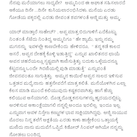
ನೆನಪು ಮರೆಯಾಗಲು ಸಾಧ್ಯವೇ? ಅಮ್ಮನಿಂದ ಈ ಆಘಾತ ಸಹಿಸಲಾರದೆ
ಆಕೆಯೂ ದಿನೇ …ದಿನೇ ಕುಸಿಯಲಾರಂಭಿಸಿದಳು. ಮನೆಯ ಎರಡು
ಗೋಡೆಯ ಪಕ್ಕದಲ್ಲಿ ಎರಡು ಜೀವಂತ ಶವಗಳಂತೆ ಅಜ್ಜಿ ಮತ್ತು ಅಮ್ಮ .
ಯಾರ್ ಮಾಡ್ತಾರೆ ಸಾಹೇಬ್? , ಅಪ್ಪ ಮಾತ್ರ ಬಿರುಗಾಳಿಗೆ ಎದೆಕೊಟ್ಟು
ನಿಂತಂತೆ ಸೆಟೆದು ನಿಂತಿದ್ದ. ಅಮ್ಮನಿಗೂ “ ಹೇ ಶ್ಯಾಮೆ, ಇನ್ನು ನಮ್ಮ
ಮಗನನ್ನು ಇವಳಲ್ಲೇ ಕಾಣಬೇಕೆಂದು ಹೇಳಿದರೂ, “ ತನ್ನ ಕಡೆ ಕಾಲದ
ಆಸರೆ , ಅಪ್ಪನ ದೇಹಕ್ಕೆ ಕೊಳ್ಳಿ ಇಡುತ್ತಿದ್ದ” ಎನ್ನುವ ಖಾಲಿತನದ ಛಾಯೆ
ಅವನ ಚಹರೆಯಲ್ಲೂ ಸ್ಪಷ್ಟವಾಗಿ ಕಾಣಿಸುತ್ತಿತ್ತು. ಬದುಕು ಒಳ್ಳೆಯದನ್ನೂ
ಕೆಟ್ಟದನ್ನೂ ಒಂದೇ ಗಿರಣಿಯಲ್ಲಿ ಪುಡಿ ಮಾಡುತ್ತೆ” ಎನ್ನುವಂತೆ
ಜೀವನವಂತೂ ಸಾಗುತ್ತಿತ್ತು. ಅಮ್ಮನ ಕಾಯಿಲೆ ಅಪ್ಪನ ಸಾಲದ ಇಳಿಸುವ
ಒತ್ತಡದ ಮಧ್ಯೆ ನಾನು ಹತ್ತನೇವರೆಗೆ ಮಾತ್ರ ಕಲಿತೆ. ಮನೆಯೊಳಗಿನ ಎಲ್ಲಾ
ಕೆಲಸ ಮಾಡಿ ಮುಂದೆ ಕಲಿಯುವುದು ಕಷ್ಟಕರವಾಗಿತ್ತು. ಹಾಗೆ ಹೆಚ್ಚು
ಕಲಿಯುವ ಆಸೆಯಾಗಲಿ, ದೊಡ್ಡ ದೊಡ್ಡ ಕನಸುಗಳನ್ನು ಹೃದಯದಲ್ಲಿಟ್ಟು
ಅರಳಿಸುವ ಆಕಾಂಕ್ಷೆಯಾಗಲಿ ನನ್ನಲ್ಲಿ ಅಂದೂ ಇರಲಿಲ್ಲ. ಇಂದೂ ಇಲ್ಲ.
ಎನ್ನುವಾಗ ಅವಳ ನಿಸ್ತೇಜ ಕಣ್ಣುಗಳ ಭಾವ ಸಾಕ್ಷಿಯಾಗಿದ್ದವು. ಅಜ್ಜಿ ಸಾಯುವ
ಮೊದಲು ನಿನ್ನ ತಲೆಗೆ ಅಕ್ಷತೆಯ ಎರಡು ಕಾಳು ಹಾಕ್ಬೇಕೆಂಬ ಒತ್ತಾಯಕ್ಕೆ
ಮಣಿದು ನಾನು ಮದುವೆಗೆ ಒಪ್ಪಿದೆ. ಕಿಶೋರ್ ಸಿಂಪಲ್ ಆಗಿಯೇ ನನ್ನನ್ನು
ನೋಡಲು ಬಂದಿದ್ದ.