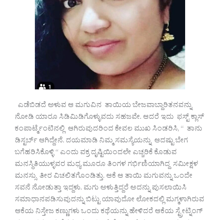
ಎಡೆಬಿಡದೆ ಅಳುವ ಆ ಮಗುವಿನ ತಾಯಿಯ ಬೇಜವಾಬ್ದಾರಿತನವನ್ನು
ನೋಡಿ ಯಾರೂ ಸಿಡಿಮಿಡಿಗೊಳ್ಳುವದು ಸಹಜವೇ. ಆದರೆ ಇದು ಫಸ್ಟ್ ಕ್ಲಾಸ್
ಕಂಪಾರ್ಟ್ಮೆಂಟಿನಲ್ಲಿ ಆಗಿರುವುದರಿಂದ ಕೇವಲ ಮುಖ ಸಿಂಡರಿಸಿ, “ ತಾನು
ಡಿಸ್ಟರ್ಬ್ ಆಗಿದ್ದೇನೆ. ದಯಮಾಡಿ ನಿಮ್ಮ ಸಮಸ್ಯೆಯನ್ನು ಆದಷ್ಟು ಬೇಗ
ಬಗೆಹರಿಸಿಕೊಳ್ಳಿ “ ಎಂದು ವಕ್ರ ದೃಷ್ಟಿಯಿಂದಲೇ ಎಚ್ಚರಿಕೆ ಕೊಡುವ
ಮನಸ್ಥಿತಿಯುಳ್ಳವರ ಮಧ್ಯ ಮೂರೂ ತಿಂಗಳ ಗರ್ಭಿಣಿಯಾಗಿದ್ದ ಸಮೀಕ್ಷಳ
ಮನಸ್ಸು ತೀರ ವಿಚಲಿತಗೊಂಡಿತ್ತು. ಆಕೆ ಆ ತಾಯಿ ಮಗುವನ್ನು ಒಂದೇ
ಸವನೆ ನೋಡುತ್ತಾ ಇದ್ದಳು. ಮಗು ಅಳುತ್ತಿದ್ದರೆ ಅದನ್ನು ಪುಸಲಾಯಿಸಿ
ಸಮಾಧಾನಪಡಿಸುವುದನ್ನು ಬಿಟ್ಟು ಯಾವುದೋ ಲೋಕದಲ್ಲಿ ಮಗ್ಮಳಾಗಿರುವ
ಆಕೆಯ ನಿಸ್ತೇಜ ಕಣ್ಣುಗಳು ಒಂದು ಕಥೆಯನ್ನು ಹೇಳಿದರೆ ಆಕೆಯ ಸ್ಟ್ರೇಟ್ನಿಂಗ್