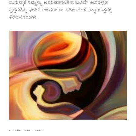
ಮಗುವ್ಯಾಕೆ ನಿಮ್ಮನ್ನು ಅಪರಿಚಿತರಂತೆ ಕಾಣುತಿದೆ? ಅನಿರೀಕ್ಷಿತ
ಪ್ರಶ್ನೆಗಳನ್ನು ಭೇದಿಸಿ ಆಕೆ ಗಂಟಲು ಸಡಿಲು ಗೊಳಿಸುತ್ತಾ ಉತ್ತರಕ್ಕೆ
ತೆರೆದುಕೊಂಡಳು.
…………………………