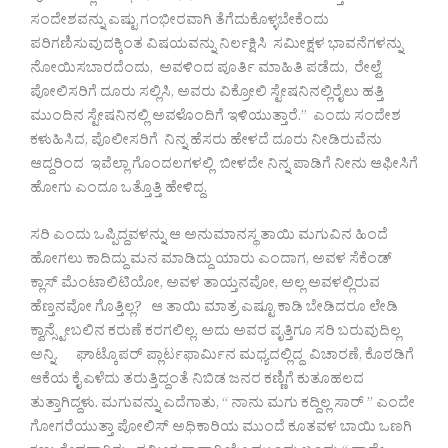
ಸಂದೇಶವನ್ನು ಎಷ್ಟು ಗಂಭೀರವಾಗಿ ತೆಗೆದುಕೊಳ್ಳಬೇಕೆಂದು
ಪರಿಗಣಿಸುವುದಕ್ಕಿಂತ ವಿಷಯವನ್ನು ನಿರ್ಲಕ್ಷಿಸಿ ಸಮೀಕ್ಷಳ ಭಾವನೆಗಳನ್ನು
ನೋಯಿಸಬಾರದೆಂದು, ಅವಳಿಂದ ಪೂರ್ತಿ ಮಾಹಿತಿ ಪಡೆದು, ರೇಲ್ವೆ
ಪೋಲಿಸರಿಗೆ ದೂರು ಸಲ್ಲಿಸಿ, ಅವರು ವಿಕ್ರೋಲಿ ಸ್ಟೇಷನಿನಲ್ಲಿರೈಲು ಹತ್ತಿ
ಮುಂದಿನ ಸ್ಟೇಷನಿನಲ್ಲಿ ಅವಳೊಂದಿಗೆ ಇಳಿಯುತ್ತಾರೆ.” ಎಂದು ಸಂದೇಶ
ಕಳುಹಿಸಿದ, ಪೊಲೀಸರಿಗೆ ನಿನ್ನ ಹೆಸರು ಹೇಳದೆ ದೂರು ನೀಡಿರುವೆನು
ಆದ್ದರಿಂದ ಇವೆಲ್ಲಾ ಗೊಂದಲಗಳಲ್ಲಿ ಬೀಳದೇ ನಿನ್ನ ಪಾಡಿಗೆ ನೀನು ಆಫೀಸಿಗೆ
ಹೋಗು ಎಂದೂ ಒತ್ತೊತ್ತಿ ಹೇಳಿದ್ದ.
ಸರಿ ಎಂದು ಒಪ್ಪಿದ್ದವಳನ್ನು ಆ ಅನುಮಾನಸ್ಥ ತಾಯಿ ಮಗುವಿನ ಹಿಂದೆ
ಹೋಗಲು ಕಾದಿದ್ದು ಮನ ಮಾಡಿದ್ದು ಯಾರು ಎಂದಾಗ, ಅವಳ ಸೆಕೆಂಡ್
ಕ್ಲಾಸ್ ಮೆಂಟಾಲಿಟಿಯೋ, ಅವಳ ತಾಯ್ತನವೋ, ಅಲ್ಲ ಅವಳಲ್ಲಿರುವ
ಹೆಣ್ತನವೋ ಗೊತ್ತಿಲ್ಲ? ಆ ತಾಯಿ ಮಾತ್ರ ಎಷ್ಟೂ ಕಾಡಿ ಬೇಡಿದರೂ ಲೇಡಿ
ಕ್ವಾನ್ಸ್ಟೇಬಲಿನ ಕರುಣೆ ಕರಗಲಿಲ್ಲ. ಅದು ಅವರ ವೃತ್ತಿಗೂ ಸರಿ ಬರುವುದಿಲ್ಲ
ಅನ್ನಿ. ಘಾಟ್ಕೊಪರ್ ಪ್ಲಾರ್ಟಫಾರ್ಮಿನ ಮಧ್ಯದಲ್ಲಿದ್ದ ವಿಚಾರಣೆ, ಕೊಠಡಿಗೆ
ಆಕೆಯ ಕೈ ಎಳೆದು ತರುತ್ತಿದ್ದಂತೆ ನಿಬಿಡ ಜನರ ಕಣ್ಣಿಗೆ ಕುತೂಹಲದ
ತುತ್ತಾಗಿದ್ದಳು. ಮಗುವನ್ನು ಎದೆಗಾತು, “ ನಾನು ಮಗು ಕದ್ದಿಲ್ಲ ಸಾರ್ ” ಎಂದೇ
ಗೋಗರೆಯುತ್ತಾ ಪೋಲಿಸ್ ಅಧಿಕಾರಿಯ ಮುಂದೆ ಕೂತವಳ ಬಾಯಿ ಒಣಗಿ