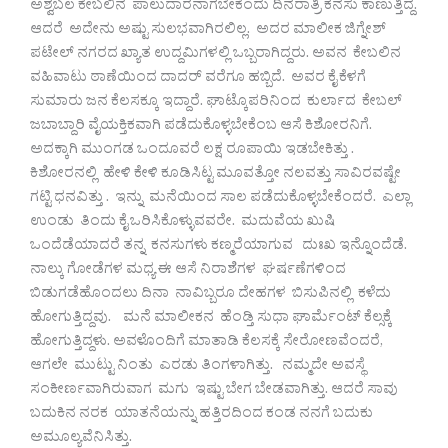
ಅಶ್ವಬಲ ಕೇಬಲಿನ ಪಾಲುದಾರನಾಗಬೇಕೆಂದು ದಿನರಾತ್ರಿ ಕನಸು ಕಾಣುತ್ತಿದ್ದ.
ಆದರೆ ಅದೇನು ಅಷ್ಟು ಸುಲಭವಾಗಿರಲಿಲ್ಲ. ಅದರ ಮಾಲೀಕ ಜಿಗ್ನೇಶ್
ಪಟೇಲ್ ನಗರದ ಖ್ಯಾತ ಉದ್ದಮಿಗಳಲ್ಲಿ ಒಬ್ಬರಾಗಿದ್ದರು. ಅವನ ಕೇಬಲಿನ
ವಹಿವಾಟು ಠಾಣೆಯಿಂದ ದಾದರ್ ವರೆಗೂ ಹಬ್ಬಿದೆ. ಅವರ ಕೈ ಕೆಳಗೆ
ಸುಮಾರು ಜನ ಕೆಲಸಕ್ಕೂ ಇದ್ದಾರೆ. ಘಾಟ್ಕೊಪರಿನಿಂದ ಕುರ್ಲಾದ ಕೇಬಲ್
ಜಬಾಬ್ದಾರಿ ವೈಯಕ್ತಿಕವಾಗಿ ಪಡೆದುಕೊಳ್ಳಬೇಕೆಂಬ ಆಸೆ ಕಿಶೋರನಿಗೆ.
ಅದಕ್ಕಾಗಿ ಮುಂಗಡ ಒಂದೂವರೆ ಲಕ್ಷ ರೂಪಾಯಿ ಇಡಬೇಕಿತ್ತು .
ಕಿಶೋರನಲ್ಲಿ ಹೇಳಿ ಕೇಳಿ ಕೂಡಿಸಿಟ್ಟ ಮೂವತ್ತೋ ನಲವತ್ತು ಸಾವಿರವಷ್ಟೇ
ಗಟ್ಟಿ ಧನವಿತ್ತು . ಇನ್ನು ಮನೆಯಿಂದ ಸಾಲ ಪಡೆದುಕೊಳ್ಳಬೇಕೆಂದರೆ. ಎಲ್ಲಾ
ಉಂಡು ತಿಂದು ಕೈ ಒರಿಸಿಕೊಳ್ಳುವವರೇ. ಮದುವೆಯ ಖುಷಿ
ಒಂದೆಡೆಯಾದರೆ ತನ್ನ ಕನಸುಗಳು ಕಣ್ಮರೆಯಾಗುವ ದುಃಖ ಇನ್ನೊಂದೆಡೆ.
ನಾಲ್ಕು ಗೋಡೆಗಳ ಮಧ್ಯ ಈ ಆಸೆ ನಿರಾಶೆಗಳ ಘರ್ಷಣೆಗಳಿಂದ
ಬಿಡುಗಡೆಹೊಂದಲು ದಿನಾ ನಾವಿಬ್ಬರೂ ದೇಹಗಳ ಬಿಸುಪಿನಲ್ಲಿ ಕಳೆದು
ಹೋಗುತ್ತಿದ್ದವು. ಮನೆ ಮಾಲೀಕನ ಹೆಂಡ್ತಿ ಸುಧಾ ಘಾರ್ಮೆಂಟ್ ಕೆಲ್ಸಕ್ಕೆ
ಹೋಗುತ್ತಿದ್ದಳು. ಅವಳೊಂದಿಗೆ ಮಾತಾಡಿ ಕೆಲಸಕ್ಕೆ ಸೇರೋಣವೆಂದರೆ,
ಆಗಲೇ ಮುಟ್ಟು ನಿಂತು ಎರಡು ತಿಂಗಳಾಗಿತ್ತು. ನಮ್ಮದೇ ಅವಸ್ಥೆ
ಸಂಕೀರ್ಣವಾಗಿರುವಾಗ ಮಗು ಇಷ್ಟು ಬೇಗ ಬೇಡವಾಗಿತ್ತು. ಆದರೆ ಸಾವು
ಬದುಕಿನ ನರಕ ಯಾತನೆಯನ್ನು ಹತ್ತಿರದಿಂದ ಕಂಡ ನನಗೆ ಬದುಕು
ಅಮೂಲ್ಯವೆನಿಸಿತ್ತು.