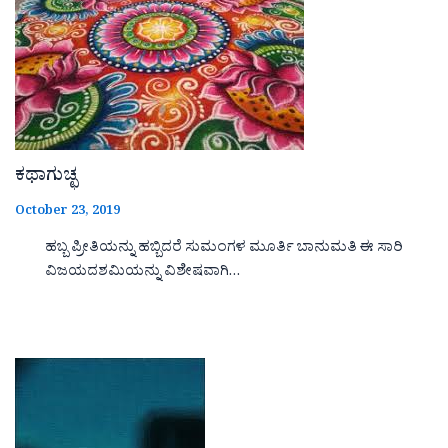
ಕಥಾಗುಚ್ಛ
October 23, 2019
ಹಬ್ಬ ಪ್ರೀತಿಯನ್ನು ಹಬ್ಬಿದರೆ ಸುಮಂಗಳ ಮೂರ್ತಿ ಬಾನುಮತಿ ಈ ಸಾರಿ
ವಿಜಯದಶಮಿಯನ್ನು ವಿಶೇಷವಾಗಿ…