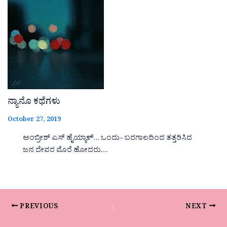
ನ್ಯಾನೊ ಕಥೆಗಳು
October 27, 2019
ಅಂಬ್ರೀಶ್ ಎಸ್ ಹೈಯ್ಯಾಳ್… ಒಂದು– ಬರಗಾಲದಿಂದ ತತ್ತರಿಸಿದ
ಜನ ದೇವರ ಮೊರೆ ಹೋದರು.…
PREVIOUS
NEXT