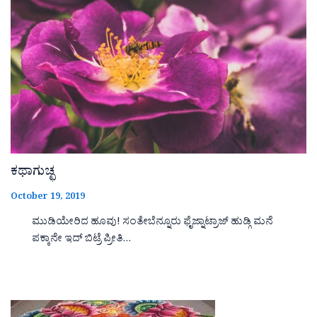
ಕಥಾಗುಚ್ಛ
October 19, 2019
ಮುಡಿಯೇರಿದ ಹೂವು! ಸಂತೇಬೆನ್ನೂರು ಫೈಜ್ನಾಟ್ರಾಜ್ ಹುಡ್ಗಿ ಮನೆ
ಪಕ್ಕಾನೇ ಇದ್ ಬಿಟ್ರೆ ಪ್ರೀತಿ…