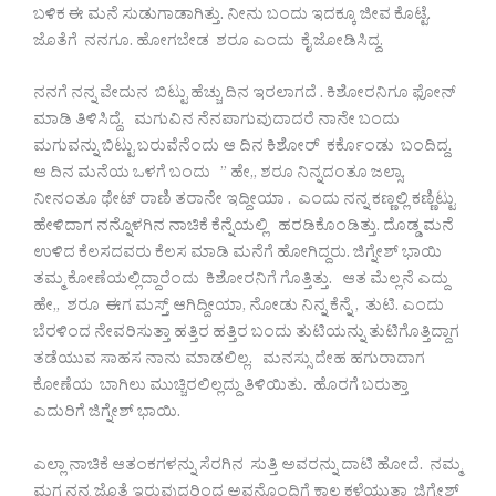
ಬಳಿಕ ಈ ಮನೆ ಸುಡುಗಾಡಾಗಿತ್ತು. ನೀನು ಬಂದು ಇದಕ್ಕೂ ಜೀವ ಕೊಟ್ಟೆ.
ಜೊತೆಗೆ ನನಗೂ. ಹೋಗಬೇಡ ಶರೂ ಎಂದು ಕೈ ಜೋಡಿಸಿದ್ದ.
ನನಗೆ ನನ್ನ ವೇದುನ ಬಿಟ್ಟು ಹೆಚ್ಚು ದಿನ ಇರಲಾಗದೆ . ಕಿಶೋರನಿಗೂ ಫೋನ್
ಮಾಡಿ ತಿಳಿಸಿದ್ದೆ. ಮಗುವಿನ ನೆನಪಾಗುವುದಾದರೆ ನಾನೇ ಬಂದು
ಮಗುವನ್ನು ಬಿಟ್ಟು ಬರುವೆನೆಂದು ಆ ದಿನ ಕಿಶೋರ್ ಕರ್ಕೊಂಡು ಬಂದಿದ್ದ.
ಆ ದಿನ ಮನೆಯ ಒಳಗೆ ಬಂದು ” ಹೇ,, ಶರೂ ನಿನ್ನದಂತೂ ಜಲ್ಸಾ.
ನೀನಂತೂ ಥೇಟ್ ರಾಣಿ ತರಾನೇ ಇದ್ದೀಯಾ . ಎಂದು ನನ್ನ ಕಣ್ಣಲ್ಲಿ ಕಣ್ಣಿಟ್ಟು
ಹೇಳಿದಾಗ ನನ್ನೊಳಗಿನ ನಾಚಿಕೆ ಕೆನ್ನೆಯಲ್ಲಿ ಹರಡಿಕೊಂಡಿತ್ತು. ದೊಡ್ಡ ಮನೆ
ಉಳಿದ ಕೆಲಸದವರು ಕೆಲಸ ಮಾಡಿ ಮನೆಗೆ ಹೋಗಿದ್ದರು. ಜಿಗ್ನೇಶ್ ಭಾಯಿ
ತಮ್ಮ ಕೋಣೆಯಲ್ಲಿದ್ದಾರೆಂದು ಕಿಶೋರನಿಗೆ ಗೊತ್ತಿತ್ತು. ಆತ ಮೆಲ್ಲನೆ ಎದ್ದು
ಹೇ,, ಶರೂ ಈಗ ಮಸ್ತ್ ಆಗಿದ್ದೀಯಾ, ನೋಡು ನಿನ್ನ ಕೆನ್ನೆ , ತುಟಿ. ಎಂದು
ಬೆರಳಿಂದ ನೇವರಿಸುತ್ತಾ ಹತ್ತಿರ ಹತ್ತಿರ ಬಂದು ತುಟಿಯನ್ನು ತುಟಿಗೊತ್ತಿದ್ದಾಗ
ತಡೆಯುವ ಸಾಹಸ ನಾನು ಮಾಡಲಿಲ್ಲ. ಮನಸ್ಸು ದೇಹ ಹಗುರಾದಾಗ
ಕೋಣೆಯ ಬಾಗಿಲು ಮುಚ್ಚಿರಲಿಲ್ಲದ್ದು ತಿಳಿಯಿತು. ಹೊರಗೆ ಬರುತ್ತಾ
ಎದುರಿಗೆ ಜಿಗ್ನೇಶ್ ಭಾಯಿ.
ಎಲ್ಲಾ ನಾಚಿಕೆ ಆತಂಕಗಳನ್ನು ಸೆರಗಿನ ಸುತ್ತಿ ಅವರನ್ನು ದಾಟಿ ಹೋದೆ. ನಮ್ಮ
ಮಗ ನನ್ನ ಜೊತೆ ಇರುವುದರಿಂದ ಅವನೊಂದಿಗೆ ಕಾಲ ಕಳೆಯುತ್ತಾ ಜಿಗ್ನೇಶ್