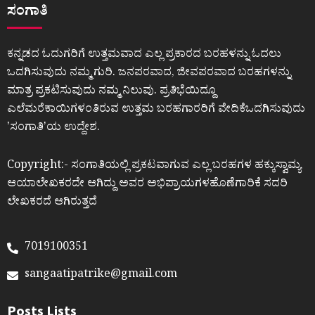
ಸಂಗಾತಿ
ಕನ್ನಡದ ಓದುಗರಿಗೆ ಉತ್ತಮವಾದ ಎಲ್ಲ ಪ್ರಕಾರದ ಬರಹಳನ್ನು ಓದಲು
ಒದಗಿಸುವುದು ನಮ್ಮ ಗುರಿ. ಜನಪರವಾದ, ಜೀವಪರವಾದ ಬರಹಗಳನ್ನು
ಮಾತ್ರ ಪ್ರಕಟಿಸುವುದು ನಮ್ಮ ನಿಲುವು. ಪ್ರತಿಭೆಯಿದ್ದೂ
ಎಲೆಮರೆಕಾಯಿಗಳಂತಿರುವ ಉತ್ತಮ ಬರಹಗಾರರಿಗೆ ವೇದಿಕೆಒದಗಿಸುವುದು
ʼಸಂಗಾತಿʼಯ ಉದ್ದೇಶ.
Copyright:- ಸಂಗಾತಿಯಲ್ಲಿ ಪ್ರಕಟವಾಗುವ ಎಲ್ಲ ಬರಹಗಳ ಹಕ್ಕುಸ್ವಾಮ್ಯ
ಆಯಾಲೇಖಕರದೇ ಆಗಿದ್ದು ಅವರ ಅಭಿಪ್ರಾಯಗಳಹೊಣೆಗಾರಿಕೆ ಸದರಿ
ಲೇಖಕರದೆ ಆಗಿರುತ್ತದೆ
7019100351
sangaatipatrike@gmail.com
Posts Lists