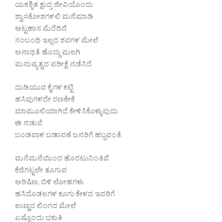
ಯಕಶ್ಚಿತ ಕ್ಷುದ್ರ ಜೀವಿಯೊಂದು
ಶ್ವಾಸಕೋಶಗಳಲಿ ಮನೆಮಾಡಿ
ಅಟ್ಟಹಾಸ ಮೆರೆದಿದೆ
ಸಂಬಂಧಿ ಇಲ್ಲದ ಶವಗಳ ಮೇಲೆ
ಅನಾಥತೆ ಹೊದ್ದು ಮಲಗಿ
ಮನುಷ್ಯತ್ವದ ಪರೀಕ್ಷೆ ನಡೆಸಿದೆ
ದುಡಿಯುವ ಕೈಗಳ ಕಟ್ಟಿ
ಹಸಿವುಗಳದೇ ರಣಕೇಕೆ
ಮಾಮೂಲಿಯಾಗಿದೆ ಕೇಳಿಸಿಕೊಳ್ಳುವುದು
ಈ ನಡುವೆ
ಬಂಡವಾಳ ಬಡಾವಣೆ ಜನರಿಗೆ ಹಬ್ಬವಂತೆ
ಮನೆಮನೆಯಿಂದ ಹೊರಟುನಿಂತಿವೆ
ಕೆಜಿಗಟ್ಟಲೇ ತೂಗುವ
ಅರಿಷಿಣ, ಬಿಳಿ ಲೋಹಗಳು
ಹಸಿದೊಡಲಗಳ ಕೂಗು ಕೇಳದ ಇವರಿಗೆ
ಉಣ್ಣದ ಲಿಂಗದ ಮೇಲೆ
ಎಷ್ಟೊಂದು ಭಕುತಿ