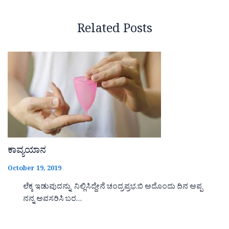
Related Posts
ಕಾವ್ಯಯಾನ
October 19, 2019
ಲೆಕ್ಕ ಇಡುವುದನ್ನು ನಿಲ್ಲಿಸಿದ್ದೇನೆ ಚಂದ್ರಪ್ರಭ.ಬಿ ಅದೊಂದು ದಿನ ಅಪ್ಪ
ನನ್ನ ಅವಸರಿಸಿ ಬರ…