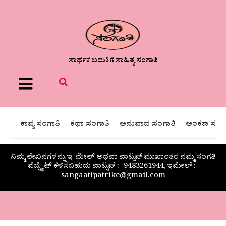
ಸಾರ್ಥಕ ಬದುಕಿಗೆ ಸಾಹಿತ್ಯ ಸಂಗಾತಿ
Menu
ಕಾವ್ಯ ಸಂಗಾತಿ
ಕಥಾ ಸಂಗಾತಿ
ಅನುವಾದ ಸಂಗಾತಿ
ಅಂಕಣ ಸಂಗಾ
ನಿಮ್ಮ ಲೇಖನಗಳನ್ನು ಇ-ಮೇಲ್ ಅಥವಾ ವಾಟ್ಸಪ್ ಮುಖಾಂತರ ನಮ್ಮ ಸಂಗತಿ
ವೆಬ್ಸೈಟ್ ಕಳಿಸಬಹುದು ವಾಟ್ಸಪ್‌ :- 9483261944, ಇಮೇಲ್ :-
sangaatipatrike@gmail.com