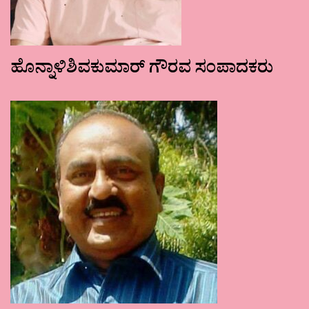
ಹೊನ್ನಾಳಿಶಿವಕುಮಾರ್ ಗೌರವ ಸಂಪಾದಕರು