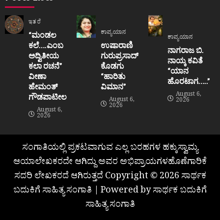
ಇತರೆ
ಕಾವ್ಯಯಾನ
“ಮಂಡಲ
ಕಾವ್ಯಯಾನ
ಕಲೆ….ಎಂಬ
ಉಷಾರಾಣಿ
ನಾಗರಾಜ ಬಿ.
ಅದ್ವಿತೀಯ
ಗುರುಪ್ರಸಾದ್
ನಾಯ್ಕ ಕವಿತೆ
ಕಲಾ ರಚನೆ”‌
ಕೊಡಗು
“ಯಾನ
ವೀಣಾ
“ಹಾರಿತು
ಹೊರಟಾಗ…..”
ಹೇಮಂತ್‌
ವಿಮಾನ”
August 6,
ಗೌಡಪಾಟೀಲ
August 6,
2026
2026
August 6,
2026
ಸಂಗಾತಿಯಲ್ಲಿ ಪ್ರಕಟವಾಗುವ ಎಲ್ಲ ಬರಹಗಳ ಹಕ್ಕುಸ್ವಾಮ್ಯ
ಆಯಾಲೇಖಕರದೇ ಆಗಿದ್ದು ಅವರ ಅಭಿಪ್ರಾಯಗಳಹೊಣೆಗಾರಿಕೆ
ಸದರಿ ಲೇಖಕರದೆ ಆಗಿರುತ್ತದೆ Copyright © 2026 ಸಾರ್ಥಕ
ಬದುಕಿಗೆ ಸಾಹಿತ್ಯ ಸಂಗಾತಿ | Powered by ಸಾರ್ಥಕ ಬದುಕಿಗೆ
ಸಾಹಿತ್ಯ ಸಂಗಾತಿ