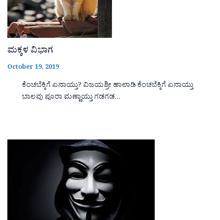
ಮಕ್ಕಳ ವಿಭಾಗ
October 19, 2019
ಕೆಂಚಬೆಕ್ಕಿಗೆ ಏನಾಯ್ತು? ವಿಜಯಶ್ರೀ ಹಾಲಾಡಿ ಕೆಂಚಬೆಕ್ಕಿಗೆ ಏನಾಯ್ತು
ಬಾಲವು ಪೂರಾ ಮಣ್ಣಾಯ್ತು ಗಡಗಡ…