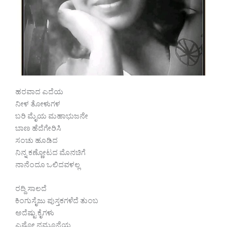
ಹರವಾದ ಎದೆಯ
ನೀಳ ತೋಳುಗಳ
ಬರಿ ಮೈಯ ಮಹಾಭುಜನೇ
ಬಾಣ ಹೆದೆಗೇರಿಸಿ
ಸಂಚು ಹೂಡಿದ
ನಿನ್ನ ಕಣ್ಣೋಟದ ಮೊನಚಿಗೆ
ನಾನೆಂದೂ ಒಲಿದವಳಲ್ಲ
ರದ್ದಿ ಸಾಲದೆ
ಕಿಂಗುಸೈಜು ಪುಸ್ತಕಗಳೆದೆ ತುಂಬ
ಅದೆಷ್ಟು ಕೈಗಳು
ಎಷ್ಟೋ ನಮೂನೆಯ