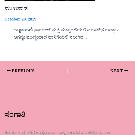
ಮುಖವಾಡ
October 20, 2019
ದಾಕ್ಷಾಯಣಿ ನಾಗರಾಜ್ ಮತ್ತೆ ಮುಸ್ಸಂಜೆಯಲಿ ಮುಸುಕಿನ ಗುದ್ದಾಟ
ಆಗಷ್ಟೇ ಮುದ್ದೆಯಾದ ಹಾಸಿಗೆಯಲಿ ನಲುಗಿದ…
PREVIOUS
NEXT
ಸಂಗಾತಿ
ಕನ್ನಡದ ಓದುಗರಿಗೆ ಉತ್ತಮವಾದ ಎಲ್ಲ ಪ್ರಕಾರದ ಬರಹಳನ್ನು ಓದಲು