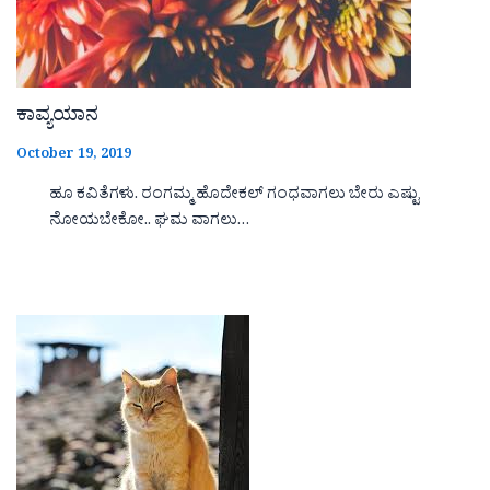
ಕಾವ್ಯಯಾನ
October 19, 2019
ಹೂ ಕವಿತೆಗಳು. ರಂಗಮ್ಮ ಹೊದೇಕಲ್ ಗಂಧವಾಗಲು ಬೇರು ಎಷ್ಟು
ನೋಯಬೇಕೋ.. ಘಮ ವಾಗಲು…