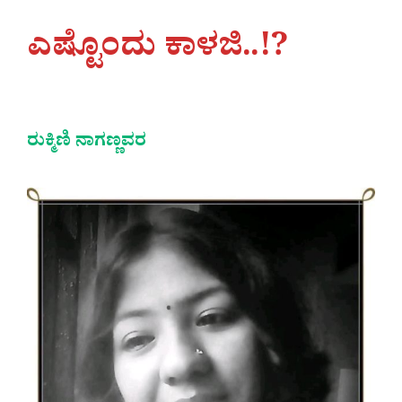
ಎಷ್ಟೊಂದು ಕಾಳಜಿ..!?
ರುಕ್ಮಿಣಿ ನಾಗಣ್ಣವರ