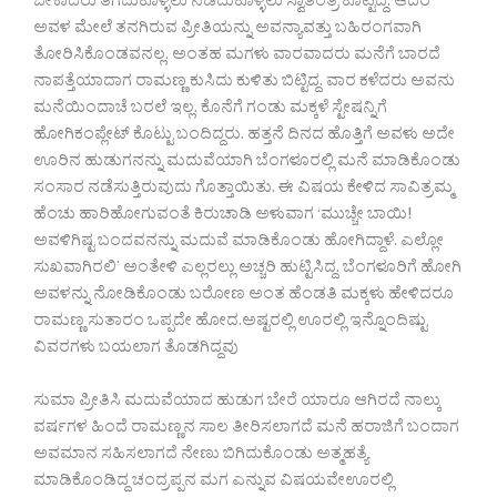
ಬೇಕಾದರು ತೆಗೆದುಕೊಳ್ಳಲು ನಡೆದುಕೊಳ್ಳಲು ಸ್ವಾತಂತ್ರ ಕೊಟ್ಟಿದ್ದ. ಆದರೆ
ಅವಳ ಮೇಲೆ ತನಗಿರುವ ಪ್ರೀತಿಯನ್ನು ಅವನ್ಯಾವತ್ತು ಬಹಿರಂಗವಾಗಿ
ತೋರಿಸಿಕೊಂಡವನಲ್ಲ. ಅಂತಹ ಮಗಳು ವಾರವಾದರು ಮನೆಗೆ ಬಾರದೆ
ನಾಪತ್ತೆಯಾದಾಗ ರಾಮಣ್ಣ ಕುಸಿದು ಕುಳಿತು ಬಿಟ್ಟಿದ್ದ. ವಾರ ಕಳೆದರು ಅವನು
ಮನೆಯಿಂದಾಚೆ ಬರಲೆ ಇಲ್ಲ. ಕೊನೆಗೆ ಗಂಡು ಮಕ್ಕಳೆ ಸ್ಟೇಷನ್ನಿಗೆ
ಹೋಗಿಕಂಪ್ಲೇಟ್ ಕೊಟ್ಟು ಬಂದಿದ್ದರು. ಹತ್ತನೆ ದಿನದ ಹೊತ್ತಿಗೆ ಅವಳು ಅದೇ
ಊರಿನ ಹುಡುಗನನ್ನು ಮದುವೆಯಾಗಿ ಬೆಂಗಳೂರಲ್ಲಿ ಮನೆ ಮಾಡಿಕೊಂಡು
ಸಂಸಾರ ನಡೆಸುತ್ತಿರುವುದು ಗೊತ್ತಾಯಿತು. ಈ ವಿಷಯ ಕೇಳಿದ ಸಾವಿತ್ರಮ್ಮ
ಹೆಂಚು ಹಾರಿಹೋಗುವಂತೆ ಕಿರುಚಾಡಿ ಅಳುವಾಗ ‘ಮುಚ್ಚೇ ಬಾಯಿ!
ಅವಳಿಗಿಷ್ಟ ಬಂದವನನ್ನು ಮದುವೆ ಮಾಡಿಕೊಂಡು ಹೋಗಿದ್ದಾಳೆ. ಎಲ್ಲೋ
ಸುಖವಾಗಿರಲಿ’ ಅಂತೇಳಿ ಎಲ್ಲರಲ್ಲು ಅಚ್ಚರಿ ಹುಟ್ಟಿಸಿದ್ದ. ಬೆಂಗಳೂರಿಗೆ ಹೋಗಿ
ಅವಳನ್ನು ನೋಡಿಕೊಂಡು ಬರೋಣ ಅಂತ ಹೆಂಡತಿ ಮಕ್ಕಳು ಹೇಳಿದರೂ
ರಾಮಣ್ಣ ಸುತಾರಂ ಒಪ್ಪದೇ ಹೋದ.ಅಷ್ಟರಲ್ಲಿ ಊರಲ್ಲಿ ಇನ್ನೊಂದಿಷ್ಟು
ವಿವರಗಳು ಬಯಲಾಗ ತೊಡಗಿದ್ದವು
ಸುಮಾ ಪ್ರೀತಿಸಿ ಮದುವೆಯಾದ ಹುಡುಗ ಬೇರೆ ಯಾರೂ ಆಗಿರದೆ ನಾಲ್ಕು
ವರ್ಷಗಳ ಹಿಂದೆ ರಾಮಣ್ಣನ ಸಾಲ ತೀರಿಸಲಾಗದೆ ಮನೆ ಹರಾಜಿಗೆ ಬಂದಾಗ
ಅವಮಾನ ಸಹಿಸಲಾಗದೆ ನೇಣು ಬಿಗಿದುಕೊಂಡು ಅತ್ಮಹತ್ಯೆ
ಮಾಡಿಕೊಂಡಿದ್ದ ಚಂದ್ರಪ್ಪನ ಮಗ ಎನ್ನುವ ವಿಷಯವೇಊರಲ್ಲಿ