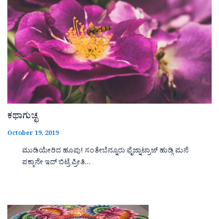
ಕಥಾಗುಚ್ಛ
October 19, 2019
ಮುಡಿಯೇರಿದ ಹೂವು! ಸಂತೇಬೆನ್ನೂರು ಫೈಜ್ನಾಟ್ರಾಜ್ ಹುಡ್ಗಿ ಮನೆ
ಪಕ್ಕಾನೇ ಇದ್ ಬಿಟ್ರೆ ಪ್ರೀತಿ…