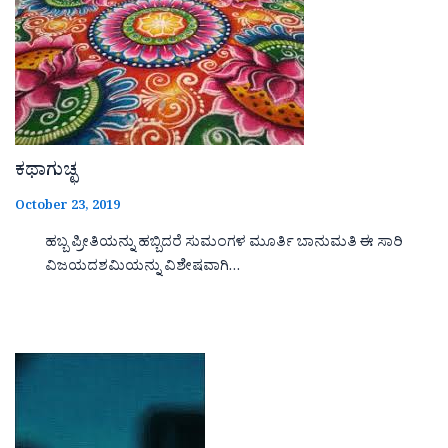
ಕಥಾಗುಚ್ಛ
October 23, 2019
ಹಬ್ಬ ಪ್ರೀತಿಯನ್ನು ಹಬ್ಬಿದರೆ ಸುಮಂಗಳ ಮೂರ್ತಿ ಬಾನುಮತಿ ಈ ಸಾರಿ
ವಿಜಯದಶಮಿಯನ್ನು ವಿಶೇಷವಾಗಿ…