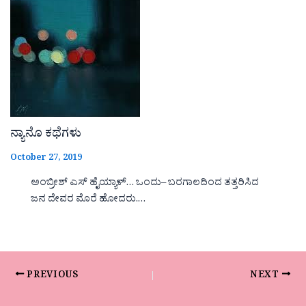
ನ್ಯಾನೊ ಕಥೆಗಳು
October 27, 2019
ಅಂಬ್ರೀಶ್ ಎಸ್ ಹೈಯ್ಯಾಳ್… ಒಂದು– ಬರಗಾಲದಿಂದ ತತ್ತರಿಸಿದ
ಜನ ದೇವರ ಮೊರೆ ಹೋದರು.…
PREVIOUS
NEXT