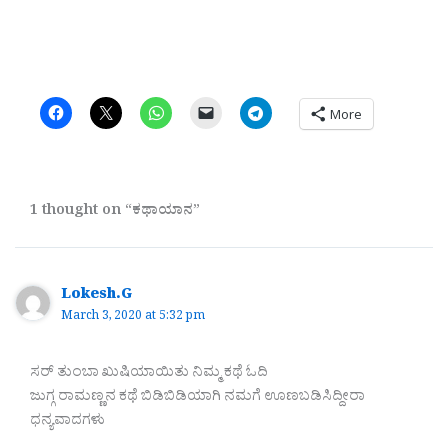
More
1 thought on “ಕಥಾಯಾನ”
Lokesh.G
March 3, 2020 at 5:32 pm
ಸರ್ ತುಂಬಾ ಖುಷಿಯಾಯಿತು ನಿಮ್ಮ ಕಥೆ ಓದಿ
ಜುಗ್ಗ ರಾಮಣ್ಣನ ಕಥೆ ಬಿಡಿಬಿಡಿಯಾಗಿ ನಮಗೆ ಊಣಬಡಿಸಿದ್ದೀರಾ
ಧನ್ಯವಾದಗಳು