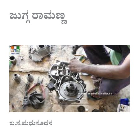
ಜುಗ್ಗ ರಾಮಣ್ಣ
ಕು.ಸ.ಮಧುಸೂದನ