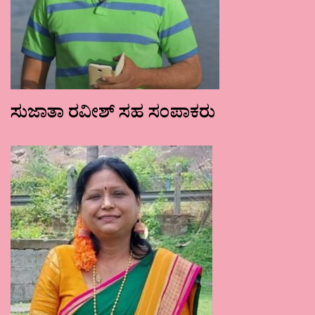
ಸುಜಾತಾ ರವೀಶ್ ಸಹ ಸಂಪಾಕರು