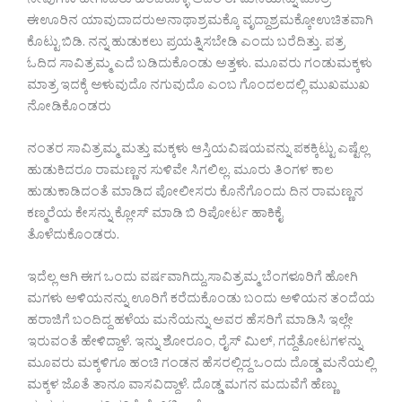
ನೀವುಗಳು ಹೇಗಾದರು ಹಂಚಿಕೊಳ್ಳಿ ಆದರೆ ಈ ಮನೆಯನ್ನು ಮಾತ್ರ
ಈಊರಿನ ಯಾವುದಾದರುಅನಾಥಾಶ್ರಮಕ್ಕೊ ವೃದ್ದಾಶ್ರಮಕ್ಕೋಉಚಿತವಾಗಿ
ಕೊಟ್ಟು ಬಿಡಿ. ನನ್ನ ಹುಡುಕಲು ಪ್ರಯತ್ನಿಸಬೇಡಿ ಎಂದು ಬರೆದಿತ್ತು. ಪತ್ರ
ಓದಿದ ಸಾವಿತ್ರಮ್ಮ ಎದೆ ಬಡಿದುಕೊಂಡು ಅತ್ತಳು. ಮೂವರು ಗಂಡುಮಕ್ಕಳು
ಮಾತ್ರ ಇದಕ್ಕೆ ಅಳುವುದೊ ನಗುವುದೊ ಎಂಬ ಗೊಂದಲದಲ್ಲಿ ಮುಖಮುಖ
ನೋಡಿಕೊಂಡರು
ನಂತರ ಸಾವಿತ್ರಮ್ಮ ಮತ್ತು ಮಕ್ಕಳು ಆಸ್ತಿಯವಿಷಯವನ್ನು ಪಕಕ್ಕಿಟ್ಟು ಎಷ್ಟೆಲ್ಲ
ಹುಡುಕಿದರೂ ರಾಮಣ್ಣನ ಸುಳಿವೇ ಸಿಗಲಿಲ್ಲ. ಮೂರು ತಿಂಗಳ ಕಾಲ
ಹುಡುಕಾಡಿದಂತೆ ಮಾಡಿದ ಪೋಲೀಸರು ಕೊನೆಗೊಂದು ದಿನ ರಾಮಣ್ಣನ
ಕಣ್ಮರೆಯ ಕೇಸನ್ನು ಕ್ಲೋಸ್ ಮಾಡಿ ಬಿ ರಿಪೋರ್ಟ ಹಾಕಿಕೈ
ತೊಳೆದುಕೊಂಡರು.
ಇದೆಲ್ಲ ಆಗಿ ಈಗ ಒಂದು ವರ್ಷವಾಗಿದ್ದು,ಸಾವಿತ್ರಮ್ಮ ಬೆಂಗಳೂರಿಗೆ ಹೋಗಿ
ಮಗಳು ಅಳಿಯನನ್ನು ಊರಿಗೆ ಕರೆದುಕೊಂಡು ಬಂದು ಅಳಿಯನ ತಂದೆಯ
ಹರಾಜಿಗೆ ಬಂದಿದ್ದ ಹಳೆಯ ಮನೆಯನ್ನು ಅವರ ಹೆಸರಿಗೆ ಮಾಡಿಸಿ ಇಲ್ಲೇ
ಇರುವಂತೆ ಹೇಳಿದ್ದಾಳೆ. ಇನ್ನು ಶೋರೂಂ, ರೈಸ್ ಮಿಲ್, ಗದ್ದೆತೋಟಗಳನ್ನು
ಮೂವರು ಮಕ್ಕಳಿಗೂ ಹಂಚಿ ಗಂಡನ ಹೆಸರಲ್ಲಿದ್ದ ಒಂದು ದೊಡ್ಡ ಮನೆಯಲ್ಲಿ
ಮಕ್ಕಳ ಜೊತೆ ತಾನೂ ವಾಸವಿದ್ದಾಳೆ. ದೊಡ್ಡ ಮಗನ ಮದುವೆಗೆ ಹೆಣ್ಣು