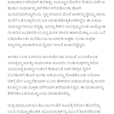
ಕುತೂಹಲದ ಕತೆಯಾಗಿ ಹರಡಿತ್ತು. ರಾಮಣ್ಣನ ಮೇಲಿನ ಸೇಡಿನಿಂದಲೇ ಆ
ಹುಡುಗ ಸುಮಾಳನ್ನು ತಲೆ ಕೆಡಿಸಿ ಕರೆದುಕೊಂಡು ಹೋಗಿ
ಮದುವೆಯಾಗಿದ್ದಾನೆಂದು, ಸ್ವಲ್ಪ ದಿನವಾದ ಮೇಲೆ ಅವಳನ್ನು ಕೈಬಿಟ್ಟು ತವರು
ಮನೆಗೆ ಓಡಿಸುತ್ತಾನೆಂದು ಜನ ಮಾತಾಡಿಕೊಳ್ಳತೊಡಗಿದ್ದರು. ಈ ವಿಷಯ
ರಾಮಣ್ಣನ ಕಿವಿಗೂ ಬಿದ್ದಿತ್ತು. ಇದನ್ನು ಕೇಳಿದ ಸಾವಿತ್ರಮ್ಮನಂತು ಅಯ್ಯೋ ಈ
ಗಂಡಸಿನ ಜುಗ್ಗತನದಿಂದ ನನ್ನ ಮಗಳ ಜೀವನ ಹಾಳಾಯಿತಲ್ಲ ಎಂದು ಎದೆ
ಬಡಿದುಕೊಂಡು ಮನೆತುಂಬಾ ಉರುಳಾಡಿ ಅತ್ತಳು. ಗಂಡು ಮಕ್ಕಳು
ಅಪ್ಪನನ್ನು ಮಾತಾಡಿಸುವ ಧೈರ್ಯ ಸಾಲದೆ ಕೂತುಬಿಟ್ಟಿದ್ದರು.
ಅಂತೂ ಗಂಡ ಏನಾದರು ಅಂದುಕೊಂಡು ಸಾಯಲಿ ಎಂದುಕೊಂಡ
ಸಾವಿತ್ರಮ್ಮ ಅವತ್ತು ಸಾಯಂಕಾಲ ಮೂವರು ಗಂಡುಮಕ್ಕಳನ್ನು ಕರೆದು
ರೂಮಿನಲ್ಲಿ ಕೂತಿದ್ದ ಗಂಡನಿಗೆ ಕೇಳುವಂತೆ ನಾಳೆ ಬೆಳಗ್ಗಿನ ರೈಲಿಗೆ
ಬೆಂಗಳೂರಿಗೆ ಹೋಗಿ ಮಗಳು ಅಳಿಯನನ್ನು ನೋಡಿಕೊಂಡು ಬರೋಣ
ಬೆಳಿಗ್ಗೆ ಬೇಗ ಎದ್ದು ರೆಡಿಯಾಗಿ ಎಂದು ಹೇಳಿದಾಗ ನಡುಮನೆಯಲ್ಲಿ ಸಾಲಾಗಿ
ಕೂತಿದ್ದ ಗಂಡು ಮಕ್ಕಳು ಮೌನವಾಗಿ ತಲೆಯಾಡಿಸಿದ್ದರು. ಈ ಮಾತುಗಳನ್ನು
ಕೇಳಿಸಿಕೊಂಡರಾಮಣ್ಣ ಏನೂ ಮಾತಾಡಿರಲಿಲ್ಲ.
ರಾತ್ರಿ ಮಾಮೂಲಿಯಂತೆಎಂಟುಗಂಟೆಗೆ ಊಟಕ್ಕೆ ಕರೆದಾಗ ಹೊರಗೆದ್ದು
ಬಂದ ರಾಮಣ್ಣ ಹೆಂಡತಿ, ಮೂರೂಮಕ್ಕಳನ್ನು ಮುಂದೆ ಕೂರಿಸಿಕೊಂಡು