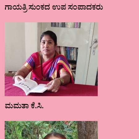
ಗಾಯತ್ರಿ ಸುಂಕದ ಉಪ ಸಂಪಾದಕರು
ಮಮತಾ ಕೆ.ಸಿ.