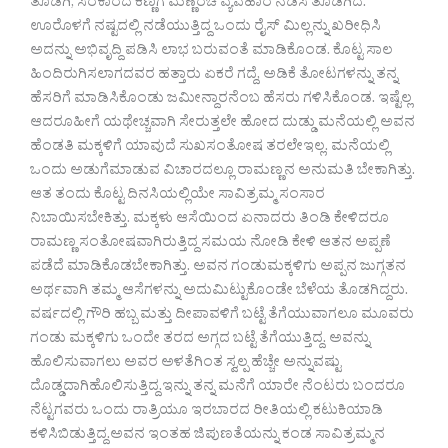
ತೊಡಗಿ, ಸರಕಾರದ ಕಣ್ಣಿಗೆ ಮಣ್ಣೆರಚಿ ವ್ಯವಹಾರ ನಡೆಸ ತೊಡಗಿದ.
ಊರೊಳಗೆ ನಷ್ಟದಲ್ಲಿ ನಡೆಯುತ್ತಿದ್ದ ಒಂದು ರೈಸ್ ಮಿಲ್ಲನ್ನು ಖರೀಧಿಸಿ
ಅದನ್ನು ಅಭಿವೃದ್ದಿ ಪಡಿಸಿ ಲಾಭ ಬರುವಂತೆ ಮಾಡಿಕೊಂಡ. ಕೊಟ್ಟ ಸಾಲ
ಹಿಂದಿರುಗಿಸಲಾಗದವರ ಹತ್ತಾರು ಏಕರೆ ಗದ್ದೆ, ಅಡಿಕೆ ತೋಟಗಳನ್ನು ತನ್ನ
ಹೆಸರಿಗೆ ಮಾಡಿಸಿಕೊಂಡು ಜಮೀನ್ದಾರನೆಂಬ ಹೆಸರು ಗಳಿಸಿಕೊಂಡ. ಇಷ್ಟೆಲ್ಲ
ಆದರೂಹೀಗೆ ಯಥೇಚ್ಚವಾಗಿ ಸೇರುತ್ತಲೇ ಹೋದ ದುಡ್ಡು ಮನೆಯಲ್ಲಿ ಅವನ
ಹೆಂಡತಿ ಮಕ್ಕಳಿಗೆ ಯಾವುದೆ ಸುಖಸಂತೋಷ ತರಲೇಇಲ್ಲ. ಮನೆಯಲ್ಲಿ
ಒಂದು ಅಡುಗೆಮಾಡುವ ವಿಚಾರದಲ್ಲೂ ರಾಮಣ್ಣನ ಅನುಮತಿ ಬೇಕಾಗಿತ್ತು.
ಆತ ತಂದು ಕೊಟ್ಟ ದಿನಸಿಯಲ್ಲಿಯೇ ಸಾವಿತ್ರಮ್ಮ ಸಂಸಾರ
ನಿಬಾಯಿಸಬೇಕಿತ್ತು. ಮಕ್ಕಳು ಆಸೆಯಿಂದ ಏನಾದರು ತಿಂಡಿ ಕೇಳಿದರೂ
ರಾಮಣ್ಣ ಸಂತೋಷವಾಗಿರುತ್ತಿದ್ದ ಸಮಯ ನೋಡಿ ಕೇಳಿ ಆತನ ಅಪ್ಪಣೆ
ಪಡೆದೆ ಮಾಡಿಕೊಡಬೇಕಾಗಿತ್ತು. ಅವನ ಗಂಡುಮಕ್ಕಳಿಗು ಅಪ್ಪನ ಜುಗ್ಗತನ
ಅರ್ಥವಾಗಿ ತಮ್ಮ ಆಸೆಗಳನ್ನು ಅದುಮಿಟ್ಟುಕೊಂಡೇ ಬೆಳೆಯ ತೊಡಗಿದ್ದರು.
ವರ್ಷದಲ್ಲಿ ಗೌರಿ ಹಬ್ಬ ಮತ್ತು ದೀಪಾವಳಿಗೆ ಬಟ್ಟೆ ತೆಗೆಯುವಾಗಲೂ ಮೂವರು
ಗಂಡು ಮಕ್ಕಳಿಗು ಒಂದೇ ತರದ ಅಗ್ಗದ ಬಟ್ಟೆ ತೆಗೆಯುತ್ತಿದ್ದ. ಅವನ್ನು
ಹೊಲಿಸುವಾಗಲು ಅವರ ಅಳತೆಗಿಂತ ಸ್ವಲ್ಪ ಹೆಚ್ಚೇ ಅನ್ನುವಷ್ಟು
ದೊಡ್ಡದಾಗಿಹೊಲಿಸುತ್ತಿದ್ದ.ಇನ್ನು ತನ್ನ ಮನೆಗೆ ಯಾರೇ ನೆಂಟರು ಬಂದರೂ
ನೆಟ್ಟಗವರು ಒಂದು ರಾತ್ರಿಯೂ ಇರಬಾರದ ರೀತಿಯಲ್ಲಿ ಕಟುಕಿಯಾಡಿ
ಕಳಿಸಿಬಿಡುತ್ತಿದ್ದ.ಅವನ ಇಂತಹ ಜಿಪುಣತೆಯನ್ನು ಕಂಡ ಸಾವಿತ್ರಮ್ಮನ