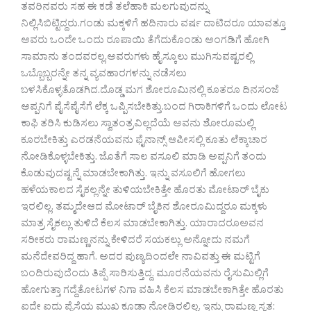
ತವರಿನವರು ಸಹ ಈ ಕಡೆ ತಲೆಹಾಕಿ ಮಲಗುವುದನ್ನು
ನಿಲ್ಲಿಸಿಬಿಟ್ಟಿದ್ದರು.ಗಂಡು ಮಕ್ಕಳಿಗೆ ಹದಿನಾರು ವರ್ಷ ದಾಟಿದರೂ ಯಾವತ್ತೂ
ಅವರು ಒಂದೇ ಒಂದು ರೂಪಾಯಿ ತೆಗೆದುಕೊಂಡು ಅಂಗಡಿಗೆ ಹೋಗಿ
ಸಾಮಾನು ತಂದವರಲ್ಲ.ಅವರುಗಳು ಹೈಸ್ಕೂಲು ಮುಗಿಸುವಷ್ಟರಲ್ಲಿ
ಒಬ್ಬೊಬ್ಬರನ್ನೇ ತನ್ನ ವ್ಯವಹಾರಗಳನ್ನು ನಡೆಸಲು
ಬಳಸಿಕೊಳ್ಳತೊಡಗಿದ.ದೊಡ್ಡ ಮಗ ಶೋರೂಮಿನಲ್ಲಿ ಕೂತರೂ ದಿನಸಂಜೆ
ಅಪ್ಪನಿಗೆ ಪೈಸೆಪೈಸೆಗೆ ಲೆಕ್ಕ ಒಪ್ಪಿಸಬೇಕಿತ್ತು.ಬಂದ ಗಿರಾಕಿಗಳಿಗೆ ಒಂದು ಲೋಟ
ಕಾಫಿ ತರಿಸಿ ಕುಡಿಸಲು ಸ್ವಾತಂತ್ರವಿಲ್ಲದೆಯೆ ಅವನು ಶೋರೂಮಲ್ಲಿ
ಕೂರಬೇಕಿತ್ತು ಎರಡನೆಯವನು ಫೈನಾನ್ಸ್ ಆಪೀಸಲ್ಲಿ ಕೂತು ಲೆಕ್ಕಾಚಾರ
ನೋಡಿಕೊಳ್ಳಬೇಕಿತ್ತು. ಜೊತೆಗೆ ಸಾಲ ವಸೂಲಿ ಮಾಡಿ ಅಪ್ಪನಿಗೆ ತಂದು
ಕೊಡುವುದಷ್ಟನ್ನೆ ಮಾಡಬೇಕಾಗಿತ್ತು. ಇನ್ನು ವಸೂಲಿಗೆ ಹೋಗಲು
ಹಳೆಯಕಾಲದ ಸೈಕಲ್ಲನ್ನೇ ತುಳಿಯಬೇಕಿತ್ತೇ ಹೊರತು ಮೋಟಾರ್ ಬೈಕು
ಇರಲಿಲ್ಲ. ತಮ್ಮದೇಆದ ಮೋಟಾರ್ ಬೈಕಿನ ಶೋರೂಮಿದ್ದರೂ ಮಕ್ಕಳು
ಮಾತ್ರ ಸೈಕಲ್ಲು ತುಳಿದೆ ಕೆಲಸ ಮಾಡಬೇಕಾಗಿತ್ತು. ಯಾರಾದರೂಅವನ
ಸರೀಕರು ರಾಮಣ್ಣನನ್ನು ಕೇಳಿದರೆ ಸಯಕಲ್ಲು ಅನ್ನೋದು ನಮಗೆ
ಮನೆದೇವರಿದ್ದ ಹಾಗೆ. ಅದರ ಪುಣ್ಯದಿಂದಲೇ ನಾವಿವತ್ತು ಈ ಮಟ್ಟಿಗೆ
ಬಂದಿರುವುದೆಂದು ತಿಪ್ಪೆ ಸಾರಿಸುತ್ತಿದ್ದ. ಮೂರನೆಯವನು ರೈಸುಮಿಲ್ಲಿಗೆ
ಹೋಗುತ್ತಾ ಗದ್ದೆತೋಟಗಳ ನಿಗಾ ವಹಿಸಿ ಕೆಲಸ ಮಾಡಬೇಕಾಗಿತ್ತೇ ಹೊರತು
ಐದೇ ಐದು ಪೈಸೆಯ ಮುಖ ಕೂಡಾ ನೋಡಿರಲಿಲ್ಲ. ಇನ್ನು ರಾಮಣ್ಣ ಸ್ವತ: