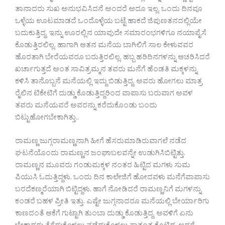
ತಾನಾದರು ಸುಖ ಅನುಭವಿಸಿದನೆ ಅಂದರೆ ಅದೂ ಇಲ್ಲ. ಒಂದು ದಿನವೂ
ಒಳ್ಳೆಯ ಊಟಮಾಡದೆ ಒಂದೊಳ್ಳೆಯ ಬಟ್ಟೆ ಹಾಕದೆ ಜಿಪುಣತನದಲ್ಲಿಯೇ
ಬದುಕುತ್ತಿದ್ದ. ಇನ್ನು ಊರಲ್ಲಿನ ಯಾವುದೇ ಸಮಾರಂಭಗಳಿಗೂ ನಯಾಪೈಸೆ
ಕೊಡುತ್ತಿರಲಿಲ್ಲ. ಹಾಗಾಗಿ ಆತನ ಮನೆಯ ಬಾಗಿಲಿಗೆ ಸಾಲ ಕೇಳುವವರ
ಹೊರತಾಗಿ ಬೇರೆಯವರೂ ಬರುತ್ತಿರಲಿಲ್ಲ. ಹಬ್ಬ ಹರಿದಿನಗಳನ್ನು ಆಚರಿಸಿದರೆ
ಖರ್ಚಾಗುತ್ತದೆ ಅಂತ ಸಾವಿತ್ರಮ್ಮನ ತವರು ಮನೆಗೆ ಹೆಂಡತಿ ಮಕ್ಕಳನ್ನು
ಕಳಿಸಿ ತಾನೊಬ್ಬನೆ ಮನೆಯಲ್ಲಿ ಇದ್ದು ಬಿಡುತ್ತಿದ್ದ. ಅವರು ಹೋಗಲು ಮಾತ್ರ
ರೈಲಿನ ಟಿಕೇಟಿಗೆ ದುಡ್ಡು ಕೊಡುತ್ತಿದ್ದರಿಂದ ವಾಪಾಸು ಬರುವಾಗ ಅವಳ
ತವರು ಮನೆಯವರೆ ಅವರನ್ನು ಕರೆದುಕೊಂಡು ಬಂದು
ಬಿಟ್ಟುಹೋಗಬೇಕಾಗಿತ್ತು..
ರಾಮಣ್ಣ ಜುಗ್ಗರಾಮಣ್ಣನಾಗಿ ಹೀಗೆ ಹೆಸರುಮಾಡಿರುವಾಗಲೆ ನಡೆದ
ಘಟನೆಯೊಂದು ರಾಮಣ್ಣನ ಜಂಘಾಬಲವನ್ನೇ ಉಡುಗಿಸಿಬಿಟ್ಟಿತ್ತು.
ರಾಮಣ್ಣನ ಮೂವರು ಗಂಡುಮಕ್ಕಳ ನಂತರ ಹಿಟ್ಟಿದ ಮಗಳು ಸುಮ
ಪಿಯುಸಿ ಓದುತ್ತಿದ್ದಳು. ಒಂದು ದಿನ ಕಾಲೇಜಿಗೆ ಹೋದವಳು ಮನೆಗೆವಾಪಾಸು
ಬರದೆಕಣ್ಮರೆಯಾಗಿ ಬಿಟ್ಟಿದ್ದಳು. ಹಾಗೆ ನೋಡಿದರೆ ರಾಮಣ್ಣನಿಗೆ ಮಗಳನ್ನು
ಕಂಡರೆ ಬಹಳ ಪ್ರೀತಿ ಇತ್ತು. ಎಷ್ಟೇ ಜುಗ್ಗನಾದರೂ ಮನೆಯಲ್ಲಿ ಬೇರ್ಯಾರಿಗು
ಕಾಣದಂತೆ ಆಕೆಗೆ ಗುಟ್ಟಾಗಿ ತುಂಬಾ ದುಡ್ಡು ಕೊಡುತ್ತಿದ್ದ. ಅವಳಿಗೆ ಏನು