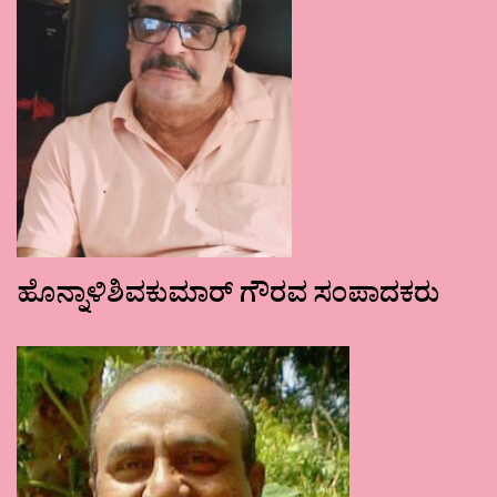
ಹೊನ್ನಾಳಿಶಿವಕುಮಾರ್ ಗೌರವ ಸಂಪಾದಕರು