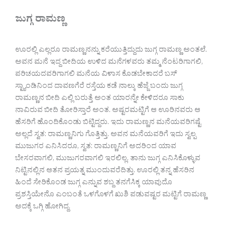
ಜುಗ್ಗ ರಾಮಣ್ಣ
ಊರಲ್ಲಿ ಎಲ್ಲರೂ ರಾಮಣ್ಣನನ್ನು ಕರೆಯುತ್ತಿದ್ದುದು ಜುಗ್ಗ ರಾಮಣ್ಣ ಅಂತಲೆ.
ಅವನ ಮನೆ ಇದ್ದ ಬೀದಿಯ ಉಳಿದ ಮನೆಗಳವರು ತಮ್ಮ ನೆಂಟರಿಗಾಗಲಿ,
ಪರಿಚಯದವರಿಗಾಗಲಿ ಮನೆಯ ವಿಳಾಸ ಕೊಡಬೇಕಾದರೆ ಬಸ್
ಸ್ಟ್ಯಾಂಡಿನಿಂದ ದಾವಣಗೆರೆ ರಸ್ತೆಯ ಕಡೆ ನಾಲ್ಕು ಹೆಜ್ಜೆ ಬಂದು ಜುಗ್ಗ
ರಾಮಣ್ಣನ ಬೀದಿ ಎಲ್ಲಿ ಬರುತ್ತೆ ಅಂತ ಯಾರನ್ನೇ ಕೇಳಿದರೂ ಸಾಕು
ನಾವಿರುವ ಬೀದಿ ತೋರಿಸ್ತಾರೆ ಅಂತ. ಅಷ್ಟರಮಟ್ಟಿಗೆ ಆ ಊರಿನವರು ಆ
ಹೆಸರಿಗೆ ಹೊಂದಿಕೊಂಡು ಬಿಟ್ಟಿದ್ದರು. ಇದು ರಾಮಣ್ಣನ ಮನೆಯವರಿಗಷ್ಟೆ
ಅಲ್ಲದೆ ಸ್ವತ: ರಾಮಣ್ಣನಿಗು ಗೊತ್ತಿತ್ತು. ಅವನ ಮನೆಯವರಿಗೆ ಇದು ಸ್ವಲ್ಪ
ಮುಜುಗರ ಎನಿಸಿದರೂ, ಸ್ವತ: ರಾಮಣ್ಣನಿಗೆ ಅದರಿಂದ ಯಾವ
ಬೇಸರವಾಗಲಿ, ಮುಜುಗರವಾಗಲಿ ಇರಲಿಲ್ಲ. ತಾನು ಜುಗ್ಗ ಎನಿಸಿಕೊಳ್ಳುವ
ನಿಟ್ಟಿನಲ್ಲಿನ ಆತನ ಪ್ರಯತ್ನ ಮುಂದುವರೆದಿತ್ತು. ಊರಲ್ಲಿ ತನ್ನ ಹೆಸರಿನ
ಹಿಂದೆ ಸೇರಿಕೊಂಡ ಜುಗ್ಗ ಎನ್ನುವ ಶಬ್ದ ತನಗೆಸಿಕ್ಕ ಯಾವುದೊ
ಪ್ರಶಸ್ತಿಯೇನೊ ಎಂಬಂತೆ ಒಳಗೊಳಗೆ ಖುಶಿ ಪಡುವಷ್ಟರ ಮಟ್ಟಿಗೆ ರಾಮಣ್ಣ
ಅದಕ್ಕೆ ಒಗ್ಗಿ ಹೋಗಿದ್ದ.