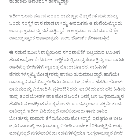
ಹುಡುಕಲು ಅವರಿವರಿಗೆ ಹೇಳಿಟ್ಟಿದ್ದಾಳೆ
ಇದೀಗ ಒಂದು ವರ್ಷದ ನಂತರ ರಾಮಣ್ಣನ ಪಿತ್ರಾರ್ಜಿತ ಮನೆಯನ್ನು
ಒಂದು ಸಂಸ್ಥೆಗೆ ದಾನ ಮಾಡಲಾಗಿದ್ದು, ಅವರುಗಳು ಆ ಮನೆಯಲ್ಲೊಂದು
ಅನಾಥಾಶ್ರಮವನ್ನು ನಡೆಸುತ್ತಿದ್ದಾರೆ. ಆ ಆಶ್ರಮದ ಅದರ ಮುಂದೆ ‘ಶ್ರೀ
ರಾಮಣ್ಣ ಸ್ಮಾರಕ ಅನಾಥಾಶ್ರಮ’ ಎಂಬ ಬೋರ್ಡ್ ನೇತಾಡುತ್ತಿದೆ.
ಈ ನಡುವೆ ಮುನಿಸಿಪಾಲ್ಟಿಯಿಂದ ನಗರಪಾಲಿಕೆಗೆ ಬಡ್ತಿಯಾದ ಊರೀಗ
ಹೊಸ ಕಾರ್ಪೋರೇಟರುಗಳ ಆಳ್ವಿಕೆಯಲ್ಲಿ ಮುನ್ನಡೆಯುತ್ತಿದ್ದು, ಅವರುಗಳು
ಊರಿನೆಲ್ಲ ಬೀದಿಗಳಿಗೆ ಸ್ವಾತಂತ್ರ ಹೋರಾಟಗಾರರ, ಸಾಹಿತಿಗಳ
ಹೆಸರುಗಳನ್ನಿಟ್ಟು ಬೋರ್ಡ್ಗಳನ್ನು ಹಾಕಲು ಶುರುಮಾಡಿದ್ದಾರೆ. ಹಾಗೆಯೇ
ರಾಮಣ್ಣನ ಮನೆಯಿದ್ದ ಬೀದಿಗೂ ಬಂದಾಗ ಜನ ಹೊಸ ಹೆಸರಿನ ಬೋರ್ಡ್
ಹಾಕುವುದನ್ನು ವಿರೋಧಿಸಿ, ಪ್ರತಿಭಟಿಸಿದರು. ಪಾಲಿಕೆಯವರು ಹಟ ಹಿಡಿದು
ತಾವು ತಂದ ಬೋರ್ಡ್ ಹಾಕಿ ಹೋದ ಒಂದೇ ದಿನಕ್ಕೆ ಜನ ಜುಗ್ಗರಾಮಣ್ಣನ
ಹೆಸರಿರುವ ಅದಕ್ಕಿಂತ ದೊಡ್ಡ ಬೋರ್ಡ್ ಒಂದನ್ನು ಅದರ ಪಕ್ಕವೇ ತಂದು
ಹಾಕಿದ್ದಾರೆ. ಇದೀಗ ವಿಧಿಯಿಲ್ಲದೆ ಪಾಲಿಕೆಯವರು ತಾವು ಹಾಕಿದ
ಬೋರ್ಡನ್ನು ವಾಪಾಸು ತೆಗೆದುಕೊಂಡು ಹೋಗಿದ್ದಾರೆ. ಇವತ್ತಿಗೂ ಆ ಬೀದಿ
ಜನರ ಬಾಯಲ್ಲಿ ‘ಜುಗ್ಗರಾಮಣ್ಣನ’ ಬೀದಿ ಎಂದೇ ಕರೆಸಿಕೊಳ್ಳುತ್ತಿದೆ. ಅಷ್ಟು
ಮಾತ್ರವಲ್ಲದೆ ನಗರಪಾಲಿಕೆಯ ಕಡತಗಳಲ್ಲಿಯೂ ‘ಜುಗ್ಗರಾಮಣ್ಣನ ಬೀದಿ’