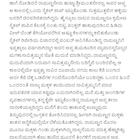
ಹಾಗೆ ನೋಡಿದರೆ ರಾಮಣ್ಣನೇನು ಹುಟ್ಟಾ ಶ್ರೀಮಂತನೇನಲ್ಲ. ಅವರ ಅಪ್ಪ
ಆ ಕಾಲದಲ್ಲಿ ಒಂದು ಸೈಕಲ್ ಶಾಪ್ ಇಟ್ಟುಕೊಂಡು ಸುತ್ತಮುತ್ತಲಿನ ಹಳ್ಳಿಯ
ಜನರಿಗೆ ಚಿರಪರಿಚಿತರಾಗಿದ್ದರು. ಹೈಸ್ಕೂಲು ದಾಟದ ರಾಮಣ್ಣನೂ ಕ್ರಮೇಣ
ಸೈಕಲ್ ಶಾಪಿನ ಕೆಲಸಕ್ಕೆ ನಿಂತು ಬಿಟ್ಟ. ಪಂಕ್ಚರ್ ಹಾಕುವುದರಿಂದ ಹಿಡಿದು
ವೀಲ್ ಬೆಂಡ್ ತೆಗಿಯೋವರೆಗಿನ ಅಷ್ಟೂ ಕೆಲಸಗಳನ್ನು ಕಲಿತುಕೊಂಡು
ಸೈಕಲ್ ರಿಪೇರಿಯ ವಿಚಾರದಲ್ಲಿ ಪಂಟರ್ ಅನಿಸಿಕೊಂಡಿದ್ದ. ರಾಮಣ್ಣನಿಗೆ
ಇಪ್ಪತ್ಕಾಲು ವರ್ಷವಾಗಿದ್ದಾಗ ಅವರ ಅಪ್ಪ ತುಮಕೂರಿನ ವ್ಯಾಪಾರಸ್ಥರೊಬ್ಬರ
ಮಗಳುಸಾವಿತ್ರಮ್ಮನ ಜೊತೆ ಮದುವೆ ಮಾಡಿಸಿದ್ದರು..ರಾಮಣ್ಣನನ್ನು
ಮದುವೆಯಾಗಿ ಬರುವಾಗ ಸಾವಿತ್ರಮ್ಮನೇನು ಬರಿಗೈಲಿ ಬಂದಿರಲಿಲ್ಲ. ಆ
ಕಾಲದಲ್ಲಿಯೇ ಇಪ್ಪತ್ತು ಸಾವಿರ ರೂಪಾಯಿ ನಗದು ಕಾಲು ಕೆಜಿ ಬಂಗಾರ
ಅರ್ದ ಕೆಜಿ ಬೆಳ್ಳಿ ಒಡವೆಗಳ ಗಂಟಿನೊಂದಿಗೆಯೇ ಬಂದಿದ್ದಳು. ಒಂದರ ಹಿಂದೆ
ಒಂದರಂತೆ ನಾಲ್ಕು ಮಕ್ಕಳ ತಾಯಿಯಾದ ಸಾವಿತ್ರಮ್ಮನಿಗೆ ಮಾವ
ಇರುವತನಕ ಯಾವ ಕಷ್ಟವೂ ಎದುರಾಗಿರಲಿಲ್ಲ. ಮನೆ ಮತ್ತು ಅಂಗಡಿಗಳ
ವ್ಯವಹಾರಗಳನ್ನು ತನ್ನ ಕೈಲೇ ಇಟ್ಟುಕೊಂಡಿದ್ದ ರಾಮಣ್ಣನ ಅಪ್ಪ ತೀರಾ
ದಾರಾಳಿಯಲ್ಲದಿದ್ದರು ಮನೆಗೆ ತಂದು ಹಾಕುವಲ್ಲಿ ಉಣ್ಣುವುದು
ತಿನ್ನುವುದರಲ್ಲಿ ಜುಗ್ಗತನ ತೋರಿಸಿದವನಲ್ಲ. ಹೀಗಾಗಿ ರಾಮಣ್ಣನ ಮಕ್ಕಳು
ತಾತನ ಆರೈಕೆಯಲ್ಲಿಯೇ ಬೆಳೆಯತೊಡಗಿದ್ದರು. ರಾಮಣ್ಣನ ಮೊದಲ
ಮೂರೂ ಮಕ್ಕಳು ಗಂಡು ಮಕ್ಕಳಾಗಿದ್ದು ನಾಲ್ಕನೆಯದು ಮಾತ್ರ ಹೆಣ್ಣಾಗಿತ್ತು.
ನಾಲ್ಕನೆಯದಾಗಿ ಹೆಣ್ಣು ಹುಟ್ಟಿದ ಮೂರನೆ ತಿಂಗಳಿಗೆ ರಾಮಣ್ಣನ ಅಪ್ಪ