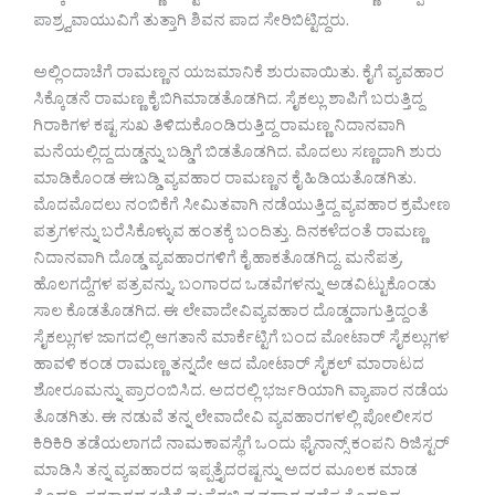
ಪಾಶ್ರ್ವವಾಯುವಿಗೆ ತುತ್ತಾಗಿ ಶಿವನ ಪಾದ ಸೇರಿಬಿಟ್ಟಿದ್ದರು.
ಅಲ್ಲಿಂದಾಚೆಗೆ ರಾಮಣ್ಣನ ಯಜಮಾನಿಕೆ ಶುರುವಾಯಿತು. ಕೈಗೆ ವ್ಯವಹಾರ
ಸಿಕ್ಕೊಡನೆ ರಾಮಣ್ಣ ಕೈ ಬಿಗಿಮಾಡತೊಡಗಿದ. ಸೈಕಲ್ಲು ಶಾಪಿಗೆ ಬರುತ್ತಿದ್ದ
ಗಿರಾಕಿಗಳ ಕಷ್ಟ ಸುಖ ತಿಳಿದುಕೊಂಡಿರುತ್ತಿದ್ದ ರಾಮಣ್ಣ ನಿದಾನವಾಗಿ
ಮನೆಯಲ್ಲಿದ್ದ ದುಡ್ಡನ್ನು ಬಡ್ಡಿಗೆ ಬಿಡತೊಡಗಿದ. ಮೊದಲು ಸಣ್ಣದಾಗಿ ಶುರು
ಮಾಡಿಕೊಂಡ ಈಬಡ್ಡಿ ವ್ಯವಹಾರ ರಾಮಣ್ಣನ ಕೈ ಹಿಡಿಯತೊಡಗಿತು.
ಮೊದಮೊದಲು ನಂಬಿಕೆಗೆ ಸೀಮಿತವಾಗಿ ನಡೆಯುತ್ತಿದ್ದ ವ್ಯವಹಾರ ಕ್ರಮೇಣ
ಪತ್ರಗಳನ್ನು ಬರೆಸಿಕೊಳ್ಳುವ ಹಂತಕ್ಕೆ ಬಂದಿತ್ತು. ದಿನಕಳೆದಂತೆ ರಾಮಣ್ಣ
ನಿದಾನವಾಗಿ ದೊಡ್ಡ ವ್ಯವಹಾರಗಳಿಗೆ ಕೈ ಹಾಕತೊಡಗಿದ್ದ. ಮನೆಪತ್ರ,
ಹೊಲಗದ್ದೆಗಳ ಪತ್ರವನ್ನು, ಬಂಗಾರದ ಒಡವೆಗಳನ್ನು ಅಡವಿಟ್ಟುಕೊಂಡು
ಸಾಲ ಕೊಡತೊಡಗಿದ. ಈ ಲೇವಾದೇವಿವ್ಯವಹಾರ ದೊಡ್ಡದಾಗುತ್ತಿದ್ದಂತೆ
ಸೈಕಲ್ಲುಗಳ ಜಾಗದಲ್ಲಿ ಆಗತಾನೆ ಮಾರ್ಕೆಟ್ಟಿಗೆ ಬಂದ ಮೋಟಾರ್ ಸೈಕಲ್ಲುಗಳ
ಹಾವಳಿ ಕಂಡ ರಾಮಣ್ಣ ತನ್ನದೇ ಆದ ಮೋಟಾರ್ ಸೈಕಲ್ ಮಾರಾಟದ
ಶೋರೂಮನ್ನು ಪ್ರಾರಂಬಿಸಿದ. ಅದರಲ್ಲಿ ಭರ್ಜರಿಯಾಗಿ ವ್ಯಾಪಾರ ನಡೆಯ
ತೊಡಗಿತು. ಈ ನಡುವೆ ತನ್ನ ಲೇವಾದೇವಿ ವ್ಯವಹಾರಗಳಲ್ಲಿ ಪೋಲೀಸರ
ಕಿರಿಕಿರಿ ತಡೆಯಲಾಗದೆ ನಾಮಕಾವಸ್ಥೆಗೆ ಒಂದು ಫೈನಾನ್ಸ್ ಕಂಪನಿ ರಿಜಿಸ್ಟರ್
ಮಾಡಿಸಿ ತನ್ನ ವ್ಯವಹಾರದ ಇಪ್ಪತ್ತೈದರಷ್ಟನ್ನು ಅದರ ಮೂಲಕ ಮಾಡ