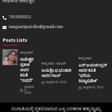
ಲೇಖಕರದೆ ಆಗಿರುತ್ತದೆ
7019100351
sangaatipatrike@gmail.com
Posts Lists
ಕಾವ್ಯಯಾನ
ಕಾವ್ಯಯಾನ
ರಾಜೇಶ್ವರಿ
ಕಾವ್ಯಯಾನ
ಗಝಲ್
ಪ್ರಕಾಶ
ಎನ್.ಜಯಚಂದ್ರನ್
ಅವರ
ಜಯಶ್ರೀ.ಭ.ಭಂಡಾರಿ
ಅವರ ಕವಿತೆ
ಕವಿತೆ
ಅವರ ಗಜಲ್
“ಧರೆಯ
“ಸಾಧನೆ”
ದಿವ್ಯಾಭಿಷೇಕ”
August 8, 2026
August
August 8, 2026
8,
2026
ಸಂಗಾತಿಯಲ್ಲಿ ಪ್ರಕಟವಾಗುವ ಎಲ್ಲ ಬರಹಗಳ ಹಕ್ಕುಸ್ವಾಮ್ಯ