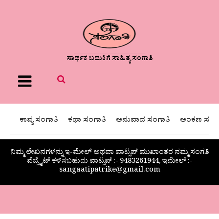
ಸಾರ್ಥಕ ಬದುಕಿಗೆ ಸಾಹಿತ್ಯ ಸಂಗಾತಿ
Menu
ಕಾವ್ಯ ಸಂಗಾತಿ
ಕಥಾ ಸಂಗಾತಿ
ಅನುವಾದ ಸಂಗಾತಿ
ಅಂಕಣ ಸಂಗಾ
ನಿಮ್ಮ ಲೇಖನಗಳನ್ನು ಇ-ಮೇಲ್ ಅಥವಾ ವಾಟ್ಸಪ್ ಮುಖಾಂತರ ನಮ್ಮ ಸಂಗತಿ
ವೆಬ್ಸೈಟ್ ಕಳಿಸಬಹುದು ವಾಟ್ಸಪ್‌ :- 9483261944, ಇಮೇಲ್ :-
sangaatipatrike@gmail.com