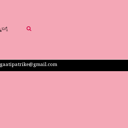
 ಬಗ್ಗೆ
 sangaatipatrike@gmail.com