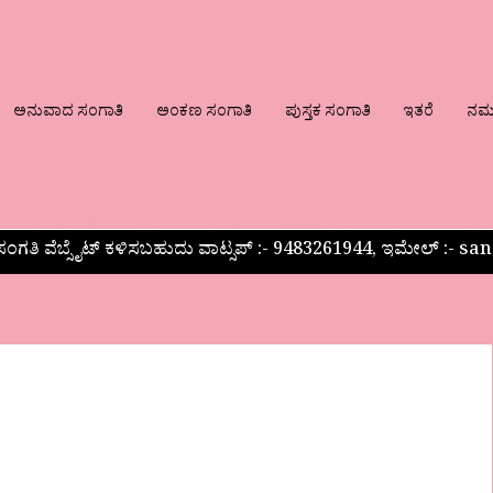
ಅನುವಾದ ಸಂಗಾತಿ
ಅಂಕಣ ಸಂಗಾತಿ
ಪುಸ್ತಕ ಸಂಗಾತಿ
ಇತರೆ
ನಮ್ಮ
ಂಗತಿ ವೆಬ್ಸೈಟ್ ಕಳಿಸಬಹುದು ವಾಟ್ಸಪ್‌ :- 9483261944, ಇಮೇಲ್ :-