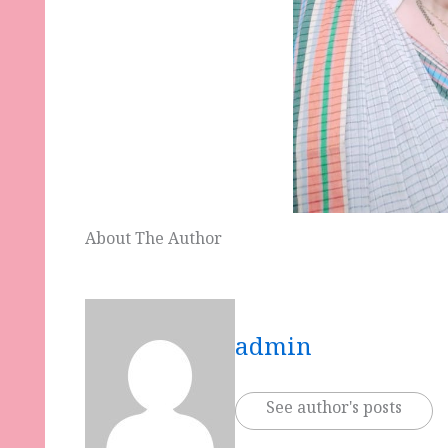
About The Author
admin
See author's posts