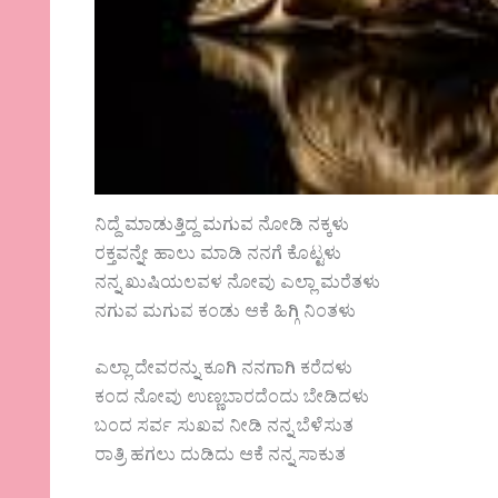
ನಿದ್ದೆ ಮಾಡುತ್ತಿದ್ದ ಮಗುವ ನೋಡಿ ನಕ್ಕಳು
ರಕ್ತವನ್ನೇ ಹಾಲು ಮಾಡಿ ನನಗೆ ಕೊಟ್ಟಳು
ನನ್ನ ಖುಷಿಯಲವಳ ನೋವು ಎಲ್ಲಾ ಮರೆತಳು
ನಗುವ ಮಗುವ ಕಂಡು ಆಕೆ ಹಿಗ್ಗಿ ನಿಂತಳು
ಎಲ್ಲಾ ದೇವರನ್ನು ಕೂಗಿ ನನಗಾಗಿ ಕರೆದಳು
ಕಂದ ನೋವು ಉಣ್ಣಬಾರದೆಂದು ಬೇಡಿದಳು
ಬಂದ ಸರ್ವ ಸುಖವ ನೀಡಿ ನನ್ನ ಬೆಳೆಸುತ
ರಾತ್ರಿ ಹಗಲು ದುಡಿದು ಆಕೆ ನನ್ನ ಸಾಕುತ