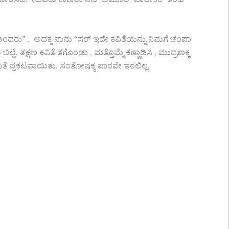
 ತೋರಿಸಿದೆ. (ಅವರು ಕಾಣಲು ನಟ ಅಮೂಲ್ ಪಾಲೇಕರ್ ತರಹ
 ಅಂದರು” . ಅದಕ್ಕ ನಾನು “ಸರ್ ಇದೇ ಕವಿತೆಯನ್ನು ನಿಮಗೆ ಚಂಪಾ
ಟ್ಟೆ. ತಕ್ಷಣ ಕವಿತೆ ತಗೊಂಡು , ಮತ್ತೊಮ್ಮೆ ಕಣ್ಣಾಡಿಸಿ , ಮುದ್ರಣಕ್ಕ
ವಿತೆ ಪ್ರಕಟವಾಯಿತು. ಸಂತೋಷಕ್ಕ ಪಾರವೇ ಇರಲಿಲ್ಲ.