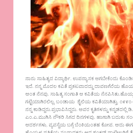
ನಾನು ಸಾಹಿತ್ಯದ ವಿದ್ಯಾರ್ಥಿ. ಉಪನ್ಯಾಸಕ ಆಗಬೇಕೆಂದು ಕೊಂಡಿದ್ದೆ
ಇದೆ. ನನ್ನ ಮೊದಲ ಕವಿತೆ ಪ್ರಕಟವಾದದ್ದು ದಾವಣಗೆರೆಯ ಹೊಯ್ಸ
ಅಂತ ನೆನಪು.‌ ಸಾಹಿತ್ಯ ಸಂಗಾತಿ ಆ ಕವಿತೆಯ ನೆನಪಿಸಿತು.‌ಹೊಯ್ಸಳದ
ಗಟ್ಟಿಯಾಗಿರಲಿಲ್ಲ.‌ ಬಂಡಾಯ ಶೈಲಿಯ ಕವಿತೆಯಾಗಿತ್ತು. ೧೯೯
ನನ್ನ ಕಾಡಿದ್ದರು.ಪ್ರಭಾವಿಸಿದ್ದರು. ಅವರ ಕೃತಿಗಳನ್ನು ಕನ್ನಡ
ಎಂ.ಎ.ಮುಗಿಸಿ ನೌಕರಿ ಸಿಗದ ದಿನಗಳವು. ಹಾಗಾಗಿ ಬದುಕು ಸಂಕೀರ
ಆದರ್ಶಗಳು, ವ್ಯವಸ್ಥೆಯ ಬಗ್ಗೆ ಬೆಂಕಿಯಂತಹ ಕೋಪ. ಅದು ಈಗಲ