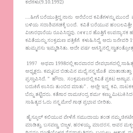
ಕಲೆಗಳು(9.10.1992)
….ಹೀಗೆ ಬರೆಯುತ್ತಿದ್ದ ನಾನು ಅರೆಬೆಂದ ಕವಿತೆಗಳನ್ನು ಮುಂದೆ ಪ
ಬಳಿಯ ಸದಾಶಿವಗಡಕ್ಕೆ ಬಂದೆ. ಕವಿತೆ ಬರೆಯುವ ಹಂಬಲವಿತ್ತೇ ವಿನ
ವಿಚಾರಧಾರೆಯ ರೂಪಿಸಿದ್ದವು. ೧೯೯೭ರ ಹೊತ್ತಿಗೆ ಉಪನ್ಯಾಸಕ ಹುದ್
ಕವಿತೆಯನ್ನು ಸಂಕ್ರಮಣ ಪತ್ರಿಕೆಗೆ ಕಳುಹಿಸಿದ್ದೆ. ಅದು ಜನೇವ
ಹುಮ್ಮನಸು ಇಮ್ಮಡಿಸಿತು. ಅದೇ ವರ್ಷ ಆಗಸ್ಟಿನಲ್ಲಿ ಸ್ವಾತಂತ್ರೋ
1997 ಅಥವಾ 1998ರಲ್ಲಿ ಕಾರವಾರದ ದೇವಭಾಗದಲ್ಲಿ ಸಾಹಿತ್ಯ 
ಅಧ್ಯಕ್ಷರು. ಕಮ್ಮಟದ ಬಿಡುವಿನ ಮಧ್ಯೆ ನನ್ನ ಜೊತೆ ಮಾತಾಡುತ್ತಾ
ಪ್ರಸ್ತಾಪಿಸಿದೆ. ” ಹೌದಾ, ಸಂಕ್ರಮಣದಲ್ಲಿ ಕವಿತೆ ಪ್ರಕಟ ಅಗ್ಯ
ಬದುಕಿಗೆ ಉಸಿರು ತುಂಬಿದ ಮಾತು” . ಅಲ್ಲೇ ಇದ್ದ ಕವಿ,
ಬೆನ್ನು ತಟ್ಟಿದರು. ಕತೆಗಾರ ರಾಮಚಂದ್ರ ಶರ್ಮ ಕಣ್ಣು ಮಿಟುಕಿಸಿದರ
ಸಾಹಿತ್ಯದ ಓದು ನನ್ನ ಮೇಲೆ ಗಾಢ ಪ್ರಭಾವ ಬೀರಿತು.
ಹೈಸ್ಕೂಲ್ ಕಲಿಯುವ ವೇಳೆಗೆ ಸಮುದಾಯ ತಂಡ ನಮ್ಮ ಚಿಗಟೇರಿ 
ಮಾಡಿತ್ತು. ಬಸವಣ್ಣ, ಬಿಜ್ಜಳ, ಹರಳಯ್ಯ, ಮಾದರಸ, ಅವರ ಮಕ್ಕ