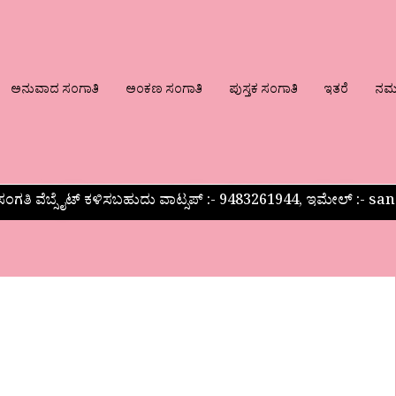
ಅನುವಾದ ಸಂಗಾತಿ
ಅಂಕಣ ಸಂಗಾತಿ
ಪುಸ್ತಕ ಸಂಗಾತಿ
ಇತರೆ
ನಮ್ಮ
ಂಗತಿ ವೆಬ್ಸೈಟ್ ಕಳಿಸಬಹುದು ವಾಟ್ಸಪ್‌ :- 9483261944, ಇಮೇಲ್ :-