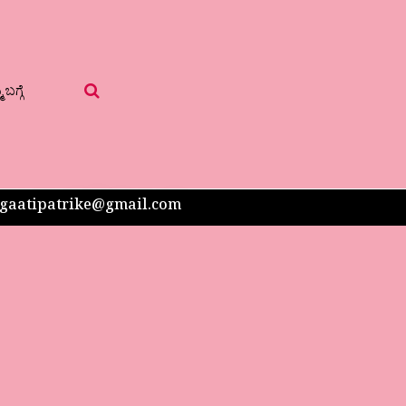
 ಬಗ್ಗೆ
 sangaatipatrike@gmail.com