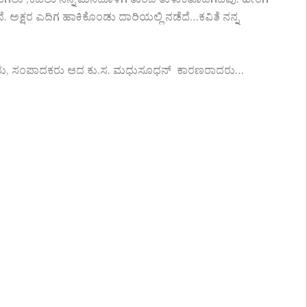
ಮುಗಿಲು ,ಕಡಲು ನನ್ನ ಮನದೊಳಗ ತುಂಬಿ ತುಳುಕತೊಡಗಿದವು. ಹೀಂಗ
. ಅಕ್ಷರ ಎದಿಗ ಹಾಕಿಕೊಂಡು ದಾರಿಯಲ್ಲಿ ನಡೆದೆ…ಕವಿತೆ ನನ್ನ
ಯ ಗೆಳೆಯರು, ಸಂಪಾದಕರು ಆದ ಕು.ಸ. ಮಧುಸೂಧನ್ ಕಾರಣರಾದರು…
…