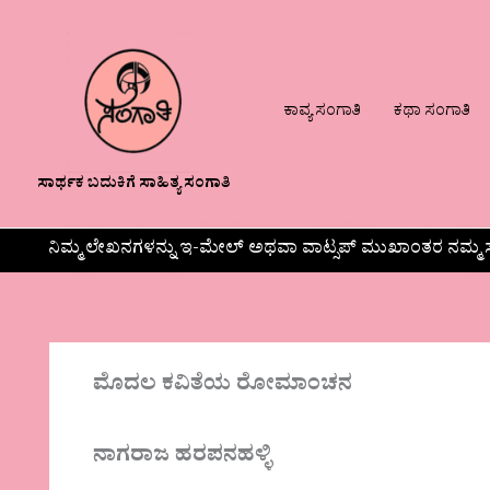
ಕಾವ್ಯ ಸಂಗಾತಿ
ಕಥಾ ಸಂಗಾತಿ
ಸಾರ್ಥಕ ಬದುಕಿಗೆ ಸಾಹಿತ್ಯ ಸಂಗಾತಿ
ನಿಮ್ಮ ಲೇಖನಗಳನ್ನು ಇ-ಮೇಲ್ ಅಥವಾ ವಾಟ್ಸಪ್ ಮುಖಾಂತರ ನಮ್ಮ ಸ
ಮೊದಲ ಕವಿತೆಯ ರೋಮಾಂಚನ
ನಾಗರಾಜ ಹರಪನಹಳ್ಳಿ