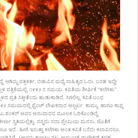
. ಆಗಿದ್ದು ಪತ್ರಕರ್ತ. ಬಿಡುವಿನ ಮಧ್ಯೆ ಸಾಹಿತ್ಯದ ಓದು, ಬರಹ ಇದ್ದೇ
ಳ ಪತ್ರಿಕೆಯಲ್ಲಿ. ೧೯೯೨ ರ ಸಮಯ. ಕವಿತೆಯ ಶೀರ್ಷಿಕೆ “ಕಲೆಗಳು”
 ಪ್ರತಿ ಸಿಕ್ಕೀತೆಂದು ಹುಡುಕಾಡಿದೆ.‌ ಸಿಗಲಿಲ್ಲ.‌ ಕವಿತೆ ಬಂಧ
೧-೯೨ ಸಮಯದಲ್ಲಿ ಫ್ರೆಂಚ್ ಲೇಖಕರಾದ ಅಲ್ಬರ್ಟ ಕಾಮ್ಯು ಹಾಗೂ ಕಾಫ್ಕ
ದಲ್ಲಿ ಡಿ.ಎ.ಶಂಕರ್ ಅವರ ಅನುವಾದದ ಮೂಲಕ ಓದಿಕೊಂಡಿದ್ದೆ.
್ಣ ಸ್ಥಿತಿಯಲ್ಲಿತ್ತು, ನನ್ನದು ಸದಾ ಪ್ರೇಮಿಯ ಮನಸು, ಜೊತೆಗೆ
ೂ ಇದೆ . ಹೀಗೆ ಇರುತ್ತಾ ಕಲೆಗಳು ಅಂತ ಕವಿತೆ ಬರೆದು ಕಲಾವಿದರೂ,